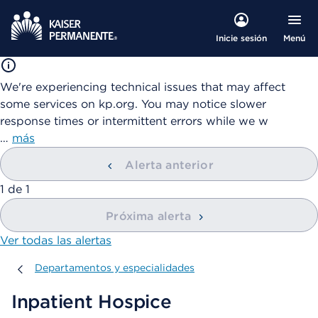
Menú
Inicie sesión
We're experiencing technical issues that may affect
some services on kp.org. You may notice slower
response times or intermittent errors while we w
…
más
Alerta anterior
mostrando
1
de
1
Próxima alerta
Ver todas las alertas
Departamentos y especialidades
Departamentos y especialidades
Inpatient Hospice