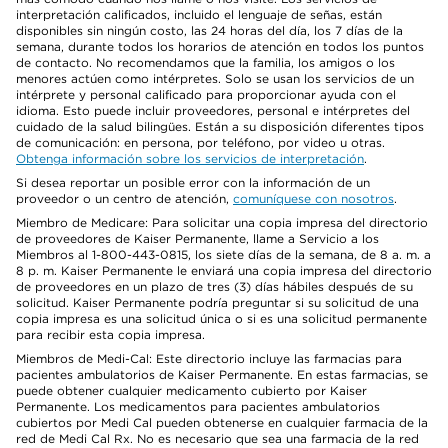
interpretación calificados, incluido el lenguaje de señas, están
disponibles sin ningún costo, las 24 horas del día, los 7 días de la
semana, durante todos los horarios de atención en todos los puntos
de contacto. No recomendamos que la familia, los amigos o los
menores actúen como intérpretes. Solo se usan los servicios de un
intérprete y personal calificado para proporcionar ayuda con el
idioma. Esto puede incluir proveedores, personal e intérpretes del
cuidado de la salud bilingües. Están a su disposición diferentes tipos
de comunicación: en persona, por teléfono, por video u otras.
Obtenga información sobre los servicios de interpretación
.
Si desea reportar un posible error con la información de un
proveedor o un centro de atención,
comuníquese con nosotros
.
Miembro de Medicare: Para solicitar una copia impresa del directorio
de proveedores de Kaiser Permanente, llame a Servicio a los
Miembros al 1-800-443-0815, los siete días de la semana, de 8 a. m. a
8 p. m. Kaiser Permanente le enviará una copia impresa del directorio
de proveedores en un plazo de tres (3) días hábiles después de su
solicitud. Kaiser Permanente podría preguntar si su solicitud de una
copia impresa es una solicitud única o si es una solicitud permanente
para recibir esta copia impresa.
Miembros de Medi-Cal: Este directorio incluye las farmacias para
pacientes ambulatorios de Kaiser Permanente. En estas farmacias, se
puede obtener cualquier medicamento cubierto por Kaiser
Permanente. Los medicamentos para pacientes ambulatorios
cubiertos por Medi Cal pueden obtenerse en cualquier farmacia de la
red de Medi Cal Rx. No es necesario que sea una farmacia de la red