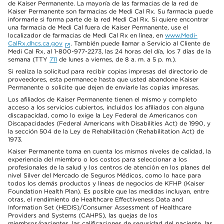
de Kaiser Permanente. La mayoría de las farmacias de la red de
Kaiser Permanente son farmacias de Medi Cal Rx. Su farmacia puede
informarle si forma parte de la red Medi Cal Rx. Si quiere encontrar
una farmacia de Medi Cal fuera de Kaiser Permanente, use el
localizador de farmacias de Medi Cal Rx en línea, en
www.Medi-
CalRx.dhcs.ca.gov
. También puede llamar a Servicio al Cliente de
Medi Cal Rx, al 1-800-977-2273, las 24 horas del día, los 7 días de la
semana (TTY
711
de lunes a viernes, de 8 a. m. a 5 p. m.).
Si realiza la solicitud para recibir copias impresas del directorio de
proveedores, esta permanece hasta que usted abandone Kaiser
Permanente o solicite que dejen de enviarle las copias impresas.
Los afiliados de Kaiser Permanente tienen el mismo y completo
acceso a los servicios cubiertos, incluidos los afiliados con alguna
discapacidad, como lo exige la Ley Federal de Americanos con
Discapacidades (Federal Americans with Disabilities Act) de 1990, y
la sección 504 de la Ley de Rehabilitación (Rehabilitation Act) de
1973.
Kaiser Permanente toma en cuenta los mismos niveles de calidad, la
experiencia del miembro o los costos para seleccionar a los
profesionales de la salud y los centros de atención en los planes del
nivel Silver del Mercado de Seguros Médicos, como lo hace para
todos los demás productos y líneas de negocios de KFHP (Kaiser
Foundation Health Plan). Es posible que las medidas incluyan, entre
otras, el rendimiento de Healthcare Effectiveness Data and
Information Set (HEDIS)/Consumer Assessment of Healthcare
Providers and Systems (CAHPS), las quejas de los
miembros/pacientes, las calificaciones de seguridad del paciente, las