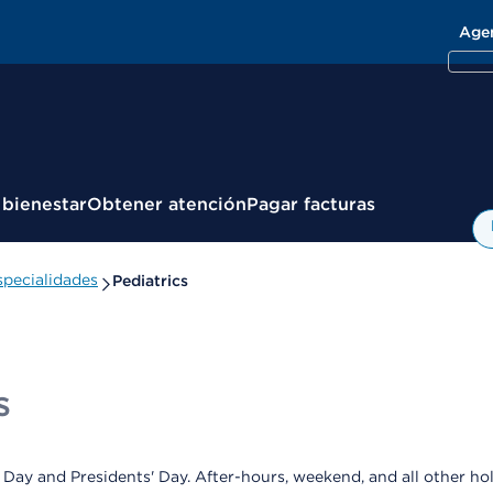
Age
 bienestar
Obtener atención
Pagar facturas
pecialidades
Pediatrics
s
 Day and Presidents' Day. After-hours, weekend, and all other ho