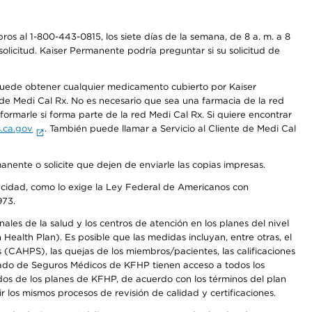
os al 1-800-443-0815, los siete días de la semana, de 8 a. m. a 8
olicitud. Kaiser Permanente podría preguntar si su solicitud de
 puede obtener cualquier medicamento cubierto por Kaiser
e Medi Cal Rx. No es necesario que sea una farmacia de la red
rmarle si forma parte de la red Medi Cal Rx. Si quiere encontrar
.ca.gov
. También puede llamar a Servicio al Cliente de Medi Cal
anente o solicite que dejen de enviarle las copias impresas.
apacidad, como lo exige la Ley Federal de Americanos con
973.
les de la salud y los centros de atención en los planes del nivel
alth Plan). Es posible que las medidas incluyan, entre otras, el
CAHPS), las quejas de los miembros/pacientes, las calificaciones
rcado de Seguros Médicos de KFHP tienen acceso a todos los
dos de los planes de KFHP, de acuerdo con los términos del plan
os mismos procesos de revisión de calidad y certificaciones.