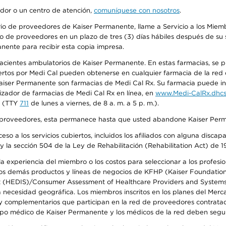
edor o un centro de atención,
comuníquese con nosotros
.
io de proveedores de Kaiser Permanente, llame a Servicio a los Miembr
o de proveedores en un plazo de tres (3) días hábiles después de su s
anente para recibir esta copia impresa.
 pacientes ambulatorios de Kaiser Permanente. En estas farmacias, se
tos por Medi Cal pueden obtenerse en cualquier farmacia de la red d
iser Permanente son farmacias de Medi Cal Rx. Su farmacia puede info
izador de farmacias de Medi Cal Rx en línea, en
www.Medi-CalRx.dhcs
na (TTY
711
de lunes a viernes, de 8 a. m. a 5 p. m.).
o de proveedores, esta permanece hasta que usted abandone Kaiser Perm
so a los servicios cubiertos, incluidos los afiliados con alguna disc
y la sección 504 de la Ley de Rehabilitación (Rehabilitation Act) de 1
 experiencia del miembro o los costos para seleccionar a los profesiona
s demás productos y líneas de negocios de KFHP (Kaiser Foundation He
t (HEDIS)/Consumer Assessment of Healthcare Providers and Systems (
la necesidad geográfica. Los miembros inscritos en los planes del Me
s y complementarios que participan en la red de proveedores contrata
o médico de Kaiser Permanente y los médicos de la red deben seguir l