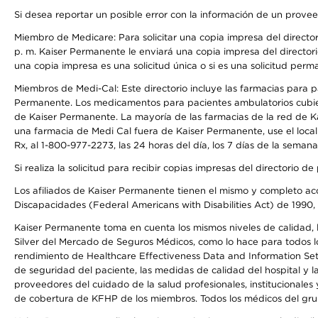
Si desea reportar un posible error con la información de un prove
Miembro de Medicare: Para solicitar una copia impresa del director
p. m. Kaiser Permanente le enviará una copia impresa del directori
una copia impresa es una solicitud única o si es una solicitud perm
Miembros de Medi-Cal: Este directorio incluye las farmacias para
Permanente. Los medicamentos para pacientes ambulatorios cubier
de Kaiser Permanente. La mayoría de las farmacias de la red de Ka
una farmacia de Medi Cal fuera de Kaiser Permanente, use el local
Rx, al 1-800-977-2273, las 24 horas del día, los 7 días de la sema
Si realiza la solicitud para recibir copias impresas del directori
Los afiliados de Kaiser Permanente tienen el mismo y completo acce
Discapacidades (Federal Americans with Disabilities Act) de 1990, 
Kaiser Permanente toma en cuenta los mismos niveles de calidad, la
Silver del Mercado de Seguros Médicos, como lo hace para todos lo
rendimiento de Healthcare Effectiveness Data and Information Se
de seguridad del paciente, las medidas de calidad del hospital y 
proveedores del cuidado de la salud profesionales, institucionale
de cobertura de KFHP de los miembros. Todos los médicos del grup