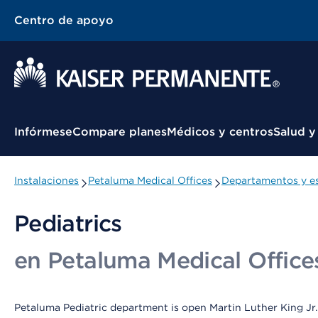
Centro de apoyo
Menú contextual
Infórmese
Compare planes
Médicos y centros
Salud y
Instalaciones
Petaluma Medical Offices
Departamentos y es
Pediatrics
en Petaluma Medical Office
Petaluma Pediatric department is open Martin Luther King Jr.