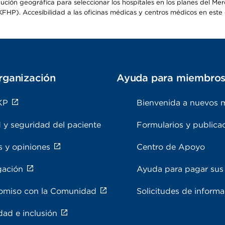
ribución geográfica para seleccionar los hospitales en los planes del 
HP). Accesibilidad a las oficinas médicas y centros médicos en este d
rganización
Ayuda para miembro
KP
Bienvenida a nuevos 
 y seguridad del paciente
Formularios y publica
s y opiniones
Centro de Apoyo
gación
Ayuda para pagar sus 
miso con la Comunidad
Solicitudes de inform
dad e inclusión