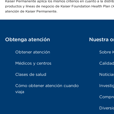
Kaiser Permanente aplica los mismos criterios en cuanto a la dist
productos y líneas de negocio de Kaiser Foundation Health Plan (KF
atención de Kaiser Permanente.
Obtenga atención
Nuestra o
Obtener atención
Sobre 
Médicos y centros
Calidad
Clases de salud
Noticia
Cómo obtener atención cuando
Investi
viaja
Compro
Diversi