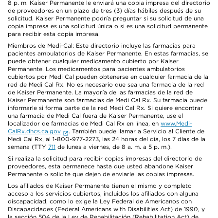
8 p. m. Kaiser Permanente le enviará una copia impresa del directorio
de proveedores en un plazo de tres (3) días hábiles después de su
solicitud. Kaiser Permanente podría preguntar si su solicitud de una
copia impresa es una solicitud única o si es una solicitud permanente
para recibir esta copia impresa.
Miembros de Medi-Cal: Este directorio incluye las farmacias para
pacientes ambulatorios de Kaiser Permanente. En estas farmacias, se
puede obtener cualquier medicamento cubierto por Kaiser
Permanente. Los medicamentos para pacientes ambulatorios
cubiertos por Medi Cal pueden obtenerse en cualquier farmacia de la
red de Medi Cal Rx. No es necesario que sea una farmacia de la red
de Kaiser Permanente. La mayoría de las farmacias de la red de
Kaiser Permanente son farmacias de Medi Cal Rx. Su farmacia puede
informarle si forma parte de la red Medi Cal Rx. Si quiere encontrar
una farmacia de Medi Cal fuera de Kaiser Permanente, use el
localizador de farmacias de Medi Cal Rx en línea, en
www.Medi-
CalRx.dhcs.ca.gov
. También puede llamar a Servicio al Cliente de
Medi Cal Rx, al 1-800-977-2273, las 24 horas del día, los 7 días de la
semana (TTY
711
de lunes a viernes, de 8 a. m. a 5 p. m.).
Si realiza la solicitud para recibir copias impresas del directorio de
proveedores, esta permanece hasta que usted abandone Kaiser
Permanente o solicite que dejen de enviarle las copias impresas.
Los afiliados de Kaiser Permanente tienen el mismo y completo
acceso a los servicios cubiertos, incluidos los afiliados con alguna
discapacidad, como lo exige la Ley Federal de Americanos con
Discapacidades (Federal Americans with Disabilities Act) de 1990, y
la sección 504 de la Ley de Rehabilitación (Rehabilitation Act) de