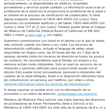
periódicamente. La disponibilidad de médicos, hospitales,
proveedores y servicios puede cambiar. La información acerca de un
profesional de la salud nos la proporciona el profesional de la salud o
se obtiene en el proceso de certificación de credenciales. Si tiene
alguna pregunta, llámenos al 1-800-464-4000 (sin costo). Para
personas con problemas auditivos y del habla: 1-800-464-4000 (sin
costo) o línea TTY al
711
(sin costo). También puede llamar al Colegio
de Médicos de California (Medical Board of California) al 916-263-
2382 o visitar
su sitio web
(en inglés).
Queremos comunicarnos con usted en el idioma con el que se sienta
más cómodo cuando nos llame o nos visite. Los servicios de
interpretación calificados, incluido el lenguaje de señas, están
disponibles sin ningún costo, las 24 horas del día, los 7 días de la
semana, durante todos los horarios de atención en todos los puntos
de contacto. No recomendamos que la familia, los amigos o los
menores actúen como intérpretes. Solo se usan los servicios de un
intérprete y personal calificado para proporcionar ayuda con el
idioma. Esto puede incluir proveedores, personal e intérpretes del
cuidado de la salud bilingües. Están a su disposición diferentes tipos
de comunicación: en persona, por teléfono, por video u otras.
Obtenga información sobre los servicios de interpretación
.
Si desea reportar un posible error con la información de un
proveedor o un centro de atención,
comuníquese con nosotros
.
Miembro de Medicare: Para solicitar una copia impresa del directorio
de proveedores de Kaiser Permanente, llame a Servicio a los
Miembros al 1-800-443-0815, los siete días de la semana, de 8 a. m. a