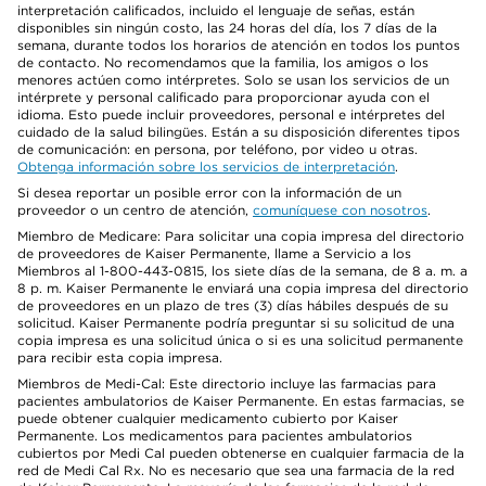
interpretación calificados, incluido el lenguaje de señas, están
disponibles sin ningún costo, las 24 horas del día, los 7 días de la
semana, durante todos los horarios de atención en todos los puntos
de contacto. No recomendamos que la familia, los amigos o los
menores actúen como intérpretes. Solo se usan los servicios de un
intérprete y personal calificado para proporcionar ayuda con el
idioma. Esto puede incluir proveedores, personal e intérpretes del
cuidado de la salud bilingües. Están a su disposición diferentes tipos
de comunicación: en persona, por teléfono, por video u otras.
Obtenga información sobre los servicios de interpretación
.
Si desea reportar un posible error con la información de un
proveedor o un centro de atención,
comuníquese con nosotros
.
Miembro de Medicare: Para solicitar una copia impresa del directorio
de proveedores de Kaiser Permanente, llame a Servicio a los
Miembros al 1-800-443-0815, los siete días de la semana, de 8 a. m. a
8 p. m. Kaiser Permanente le enviará una copia impresa del directorio
de proveedores en un plazo de tres (3) días hábiles después de su
solicitud. Kaiser Permanente podría preguntar si su solicitud de una
copia impresa es una solicitud única o si es una solicitud permanente
para recibir esta copia impresa.
Miembros de Medi-Cal: Este directorio incluye las farmacias para
pacientes ambulatorios de Kaiser Permanente. En estas farmacias, se
puede obtener cualquier medicamento cubierto por Kaiser
Permanente. Los medicamentos para pacientes ambulatorios
cubiertos por Medi Cal pueden obtenerse en cualquier farmacia de la
red de Medi Cal Rx. No es necesario que sea una farmacia de la red