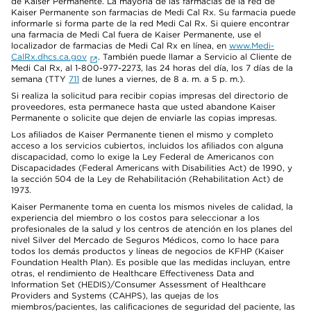
de Kaiser Permanente. La mayoría de las farmacias de la red de
Kaiser Permanente son farmacias de Medi Cal Rx. Su farmacia puede
informarle si forma parte de la red Medi Cal Rx. Si quiere encontrar
una farmacia de Medi Cal fuera de Kaiser Permanente, use el
localizador de farmacias de Medi Cal Rx en línea, en
www.Medi-
CalRx.dhcs.ca.gov
. También puede llamar a Servicio al Cliente de
Medi Cal Rx, al 1-800-977-2273, las 24 horas del día, los 7 días de la
semana (TTY
711
de lunes a viernes, de 8 a. m. a 5 p. m.).
Si realiza la solicitud para recibir copias impresas del directorio de
proveedores, esta permanece hasta que usted abandone Kaiser
Permanente o solicite que dejen de enviarle las copias impresas.
Los afiliados de Kaiser Permanente tienen el mismo y completo
acceso a los servicios cubiertos, incluidos los afiliados con alguna
discapacidad, como lo exige la Ley Federal de Americanos con
Discapacidades (Federal Americans with Disabilities Act) de 1990, y
la sección 504 de la Ley de Rehabilitación (Rehabilitation Act) de
1973.
Kaiser Permanente toma en cuenta los mismos niveles de calidad, la
experiencia del miembro o los costos para seleccionar a los
profesionales de la salud y los centros de atención en los planes del
nivel Silver del Mercado de Seguros Médicos, como lo hace para
todos los demás productos y líneas de negocios de KFHP (Kaiser
Foundation Health Plan). Es posible que las medidas incluyan, entre
otras, el rendimiento de Healthcare Effectiveness Data and
Information Set (HEDIS)/Consumer Assessment of Healthcare
Providers and Systems (CAHPS), las quejas de los
miembros/pacientes, las calificaciones de seguridad del paciente, las