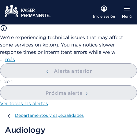
Menú
Inicie sesión
We're experiencing technical issues that may affect
some services on kp.org. You may notice slower
response times or intermittent errors while we w
…
más
Alerta anterior
mostrando
1
de
1
Próxima alerta
Ver todas las alertas
Departamentos y especialidades
Departamentos y especialidades
Audiology