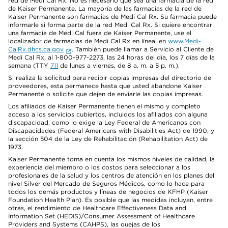
red de Medi Cal Rx. No es necesario que sea una farmacia de la red
de Kaiser Permanente. La mayoría de las farmacias de la red de
Kaiser Permanente son farmacias de Medi Cal Rx. Su farmacia puede
informarle si forma parte de la red Medi Cal Rx. Si quiere encontrar
una farmacia de Medi Cal fuera de Kaiser Permanente, use el
localizador de farmacias de Medi Cal Rx en línea, en
www.Medi-
CalRx.dhcs.ca.gov
. También puede llamar a Servicio al Cliente de
Medi Cal Rx, al 1-800-977-2273, las 24 horas del día, los 7 días de la
semana (TTY
711
de lunes a viernes, de 8 a. m. a 5 p. m.).
Si realiza la solicitud para recibir copias impresas del directorio de
proveedores, esta permanece hasta que usted abandone Kaiser
Permanente o solicite que dejen de enviarle las copias impresas.
Los afiliados de Kaiser Permanente tienen el mismo y completo
acceso a los servicios cubiertos, incluidos los afiliados con alguna
discapacidad, como lo exige la Ley Federal de Americanos con
Discapacidades (Federal Americans with Disabilities Act) de 1990, y
la sección 504 de la Ley de Rehabilitación (Rehabilitation Act) de
1973.
Kaiser Permanente toma en cuenta los mismos niveles de calidad, la
experiencia del miembro o los costos para seleccionar a los
profesionales de la salud y los centros de atención en los planes del
nivel Silver del Mercado de Seguros Médicos, como lo hace para
todos los demás productos y líneas de negocios de KFHP (Kaiser
Foundation Health Plan). Es posible que las medidas incluyan, entre
otras, el rendimiento de Healthcare Effectiveness Data and
Information Set (HEDIS)/Consumer Assessment of Healthcare
Providers and Systems (CAHPS), las quejas de los