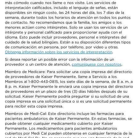
más cómodo cuando nos llame o nos visite. Los servicios de
interpretación calificados, incluido el lenguaje de señas, están
disponibles sin ningún costo, las 24 horas del día, los 7 días de la
semana, durante todos los horarios de atención en todos los puntos
de contacto. No recomendamos que la familia, los amigos o los
menores actúen como intérpretes. Solo se usan los servicios de un
intérprete y personal calificado para proporcionar ayuda con el
idioma. Esto puede incluir proveedores, personal e intérpretes del
cuidado de la salud bilingües. Están a su disposición diferentes tipos
de comunicación: en persona, por teléfono, por video u otras.
Obtenga información sobre los servicios de interpretación
.
Si desea reportar un posible error con la información de un
proveedor o un centro de atención,
comuníquese con nosotros
.
Miembro de Medicare: Para solicitar una copia impresa del directorio
de proveedores de Kaiser Permanente, llame a Servicio a los
Miembros al 1-800-443-0815, los siete días de la semana, de 8 a. m. a
8 p. m. Kaiser Permanente le enviará una copia impresa del directorio
de proveedores en un plazo de tres (3) días hábiles después de su
solicitud. Kaiser Permanente podría preguntar si su solicitud de una
copia impresa es una solicitud única o si es una solicitud permanente
para recibir esta copia impresa.
Miembros de Medi-Cal: Este directorio incluye las farmacias para
pacientes ambulatorios de Kaiser Permanente. En estas farmacias, se
puede obtener cualquier medicamento cubierto por Kaiser
Permanente. Los medicamentos para pacientes ambulatorios
cubiertos por Medi Cal pueden obtenerse en cualquier farmacia de la