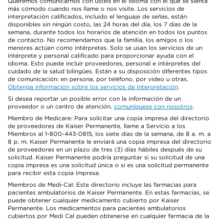
Queremos comunicarnos con usted en el idioma con el que se sienta
más cómodo cuando nos llame o nos visite. Los servicios de
interpretación calificados, incluido el lenguaje de señas, están
disponibles sin ningún costo, las 24 horas del día, los 7 días de la
semana, durante todos los horarios de atención en todos los puntos
de contacto. No recomendamos que la familia, los amigos o los
menores actúen como intérpretes. Solo se usan los servicios de un
intérprete y personal calificado para proporcionar ayuda con el
idioma. Esto puede incluir proveedores, personal e intérpretes del
cuidado de la salud bilingües. Están a su disposición diferentes tipos
de comunicación: en persona, por teléfono, por video u otras.
Obtenga información sobre los servicios de interpretación
.
Si desea reportar un posible error con la información de un
proveedor o un centro de atención,
comuníquese con nosotros
.
Miembro de Medicare: Para solicitar una copia impresa del directorio
de proveedores de Kaiser Permanente, llame a Servicio a los
Miembros al 1-800-443-0815, los siete días de la semana, de 8 a. m. a
8 p. m. Kaiser Permanente le enviará una copia impresa del directorio
de proveedores en un plazo de tres (3) días hábiles después de su
solicitud. Kaiser Permanente podría preguntar si su solicitud de una
copia impresa es una solicitud única o si es una solicitud permanente
para recibir esta copia impresa.
Miembros de Medi-Cal: Este directorio incluye las farmacias para
pacientes ambulatorios de Kaiser Permanente. En estas farmacias, se
puede obtener cualquier medicamento cubierto por Kaiser
Permanente. Los medicamentos para pacientes ambulatorios
cubiertos por Medi Cal pueden obtenerse en cualquier farmacia de la