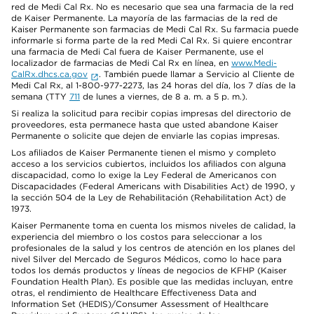
red de Medi Cal Rx. No es necesario que sea una farmacia de la red
de Kaiser Permanente. La mayoría de las farmacias de la red de
Kaiser Permanente son farmacias de Medi Cal Rx. Su farmacia puede
informarle si forma parte de la red Medi Cal Rx. Si quiere encontrar
una farmacia de Medi Cal fuera de Kaiser Permanente, use el
localizador de farmacias de Medi Cal Rx en línea, en
www.Medi-
CalRx.dhcs.ca.gov
. También puede llamar a Servicio al Cliente de
Medi Cal Rx, al 1-800-977-2273, las 24 horas del día, los 7 días de la
semana (TTY
711
de lunes a viernes, de 8 a. m. a 5 p. m.).
Si realiza la solicitud para recibir copias impresas del directorio de
proveedores, esta permanece hasta que usted abandone Kaiser
Permanente o solicite que dejen de enviarle las copias impresas.
Los afiliados de Kaiser Permanente tienen el mismo y completo
acceso a los servicios cubiertos, incluidos los afiliados con alguna
discapacidad, como lo exige la Ley Federal de Americanos con
Discapacidades (Federal Americans with Disabilities Act) de 1990, y
la sección 504 de la Ley de Rehabilitación (Rehabilitation Act) de
1973.
Kaiser Permanente toma en cuenta los mismos niveles de calidad, la
experiencia del miembro o los costos para seleccionar a los
profesionales de la salud y los centros de atención en los planes del
nivel Silver del Mercado de Seguros Médicos, como lo hace para
todos los demás productos y líneas de negocios de KFHP (Kaiser
Foundation Health Plan). Es posible que las medidas incluyan, entre
otras, el rendimiento de Healthcare Effectiveness Data and
Information Set (HEDIS)/Consumer Assessment of Healthcare