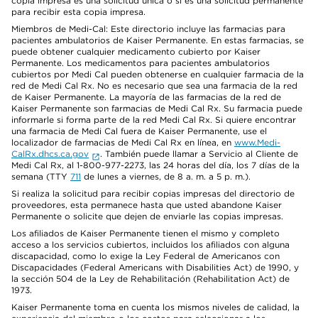
copia impresa es una solicitud única o si es una solicitud permanente
para recibir esta copia impresa.
Miembros de Medi-Cal: Este directorio incluye las farmacias para
pacientes ambulatorios de Kaiser Permanente. En estas farmacias, se
puede obtener cualquier medicamento cubierto por Kaiser
Permanente. Los medicamentos para pacientes ambulatorios
cubiertos por Medi Cal pueden obtenerse en cualquier farmacia de la
red de Medi Cal Rx. No es necesario que sea una farmacia de la red
de Kaiser Permanente. La mayoría de las farmacias de la red de
Kaiser Permanente son farmacias de Medi Cal Rx. Su farmacia puede
informarle si forma parte de la red Medi Cal Rx. Si quiere encontrar
una farmacia de Medi Cal fuera de Kaiser Permanente, use el
localizador de farmacias de Medi Cal Rx en línea, en
www.Medi-
CalRx.dhcs.ca.gov
. También puede llamar a Servicio al Cliente de
Medi Cal Rx, al 1-800-977-2273, las 24 horas del día, los 7 días de la
semana (TTY
711
de lunes a viernes, de 8 a. m. a 5 p. m.).
Si realiza la solicitud para recibir copias impresas del directorio de
proveedores, esta permanece hasta que usted abandone Kaiser
Permanente o solicite que dejen de enviarle las copias impresas.
Los afiliados de Kaiser Permanente tienen el mismo y completo
acceso a los servicios cubiertos, incluidos los afiliados con alguna
discapacidad, como lo exige la Ley Federal de Americanos con
Discapacidades (Federal Americans with Disabilities Act) de 1990, y
la sección 504 de la Ley de Rehabilitación (Rehabilitation Act) de
1973.
Kaiser Permanente toma en cuenta los mismos niveles de calidad, la