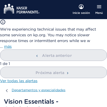
Menú
Inicie sesión
We're experiencing technical issues that may affect
some services on kp.org. You may notice slower
response times or intermittent errors while we w
…
más
Alerta anterior
mostrando
1
de
1
Próxima alerta
Ver todas las alertas
Departamentos y especialidades
Departamentos y especialidades
Vision Essentials -