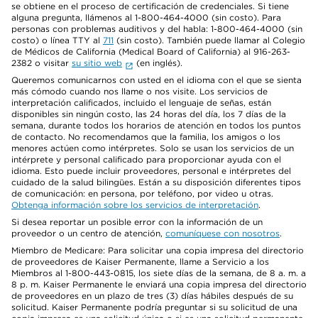
se obtiene en el proceso de certificación de credenciales. Si tiene
alguna pregunta, llámenos al 1-800-464-4000 (sin costo). Para
personas con problemas auditivos y del habla: 1-800-464-4000 (sin
costo) o línea TTY al
711
(sin costo). También puede llamar al Colegio
de Médicos de California (Medical Board of California) al 916-263-
2382 o visitar
su sitio web
(en inglés).
Queremos comunicarnos con usted en el idioma con el que se sienta
más cómodo cuando nos llame o nos visite. Los servicios de
interpretación calificados, incluido el lenguaje de señas, están
disponibles sin ningún costo, las 24 horas del día, los 7 días de la
semana, durante todos los horarios de atención en todos los puntos
de contacto. No recomendamos que la familia, los amigos o los
menores actúen como intérpretes. Solo se usan los servicios de un
intérprete y personal calificado para proporcionar ayuda con el
idioma. Esto puede incluir proveedores, personal e intérpretes del
cuidado de la salud bilingües. Están a su disposición diferentes tipos
de comunicación: en persona, por teléfono, por video u otras.
Obtenga información sobre los servicios de interpretación
.
Si desea reportar un posible error con la información de un
proveedor o un centro de atención,
comuníquese con nosotros
.
Miembro de Medicare: Para solicitar una copia impresa del directorio
de proveedores de Kaiser Permanente, llame a Servicio a los
Miembros al 1-800-443-0815, los siete días de la semana, de 8 a. m. a
8 p. m. Kaiser Permanente le enviará una copia impresa del directorio
de proveedores en un plazo de tres (3) días hábiles después de su
solicitud. Kaiser Permanente podría preguntar si su solicitud de una