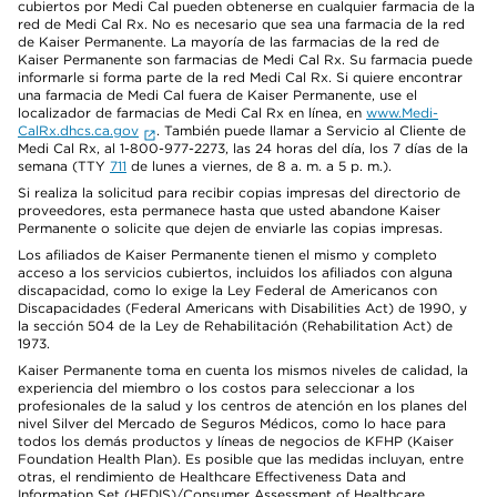
cubiertos por Medi Cal pueden obtenerse en cualquier farmacia de la
red de Medi Cal Rx. No es necesario que sea una farmacia de la red
de Kaiser Permanente. La mayoría de las farmacias de la red de
Kaiser Permanente son farmacias de Medi Cal Rx. Su farmacia puede
informarle si forma parte de la red Medi Cal Rx. Si quiere encontrar
una farmacia de Medi Cal fuera de Kaiser Permanente, use el
localizador de farmacias de Medi Cal Rx en línea, en
www.Medi-
CalRx.dhcs.ca.gov
. También puede llamar a Servicio al Cliente de
Medi Cal Rx, al 1-800-977-2273, las 24 horas del día, los 7 días de la
semana (TTY
711
de lunes a viernes, de 8 a. m. a 5 p. m.).
Si realiza la solicitud para recibir copias impresas del directorio de
proveedores, esta permanece hasta que usted abandone Kaiser
Permanente o solicite que dejen de enviarle las copias impresas.
Los afiliados de Kaiser Permanente tienen el mismo y completo
acceso a los servicios cubiertos, incluidos los afiliados con alguna
discapacidad, como lo exige la Ley Federal de Americanos con
Discapacidades (Federal Americans with Disabilities Act) de 1990, y
la sección 504 de la Ley de Rehabilitación (Rehabilitation Act) de
1973.
Kaiser Permanente toma en cuenta los mismos niveles de calidad, la
experiencia del miembro o los costos para seleccionar a los
profesionales de la salud y los centros de atención en los planes del
nivel Silver del Mercado de Seguros Médicos, como lo hace para
todos los demás productos y líneas de negocios de KFHP (Kaiser
Foundation Health Plan). Es posible que las medidas incluyan, entre
otras, el rendimiento de Healthcare Effectiveness Data and
Information Set (HEDIS)/Consumer Assessment of Healthcare