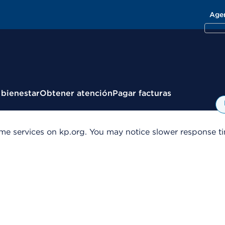
Age
 bienestar
Obtener atención
Pagar facturas
me services on kp.org. You may notice slower response tim