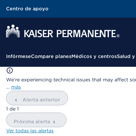
Centro de apoyo
Menú contextual
Infórmese
Compare planes
Médicos y centros
Salud y
We're experiencing technical issues that may affect so
…
más
Alerta anterior
mostrando
1
de
1
Próxima alerta
Ver todas las alertas