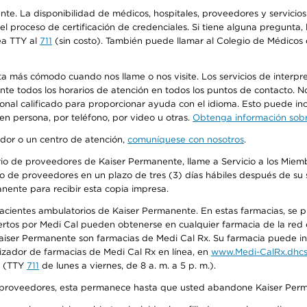
ente. La disponibilidad de médicos, hospitales, proveedores y servici
n el proceso de certificación de credenciales. Si tiene alguna pregunt
ea TTY al
711
(sin costo). También puede llamar al Colegio de Médicos d
más cómodo cuando nos llame o nos visite. Los servicios de interpreta
urante todos los horarios de atención en todos los puntos de contacto.
sonal calificado para proporcionar ayuda con el idioma. Esto puede inc
 en persona, por teléfono, por video u otras.
Obtenga información sobre
edor o un centro de atención,
comuníquese con nosotros
.
io de proveedores de Kaiser Permanente, llame a Servicio a los Miembr
o de proveedores en un plazo de tres (3) días hábiles después de su s
anente para recibir esta copia impresa.
 pacientes ambulatorios de Kaiser Permanente. En estas farmacias, se
tos por Medi Cal pueden obtenerse en cualquier farmacia de la red d
iser Permanente son farmacias de Medi Cal Rx. Su farmacia puede info
izador de farmacias de Medi Cal Rx en línea, en
www.Medi-CalRx.dhcs
na (TTY
711
de lunes a viernes, de 8 a. m. a 5 p. m.).
o de proveedores, esta permanece hasta que usted abandone Kaiser Perm