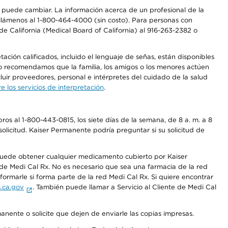
os puede cambiar. La información acerca de un profesional de la
a, llámenos al 1-800-464-4000 (sin costo). Para personas con
e California (Medical Board of California) al 916-263-2382 o
ción calificados, incluido el lenguaje de señas, están disponibles
 No recomendamos que la familia, los amigos o los menores actúen
luir proveedores, personal e intérpretes del cuidado de la salud
 los servicios de interpretación
.
os al 1-800-443-0815, los siete días de la semana, de 8 a. m. a 8
olicitud. Kaiser Permanente podría preguntar si su solicitud de
 puede obtener cualquier medicamento cubierto por Kaiser
e Medi Cal Rx. No es necesario que sea una farmacia de la red
rmarle si forma parte de la red Medi Cal Rx. Si quiere encontrar
.ca.gov
. También puede llamar a Servicio al Cliente de Medi Cal
anente o solicite que dejen de enviarle las copias impresas.