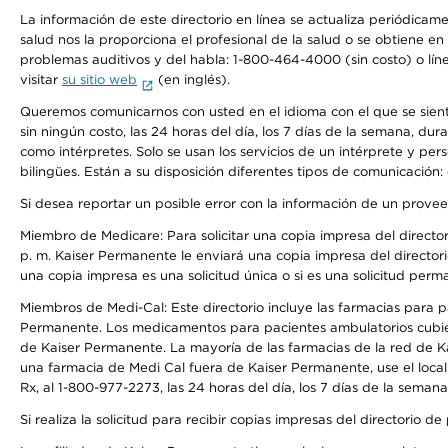
La información de este directorio en línea se actualiza periódicam
salud nos la proporciona el profesional de la salud o se obtiene e
problemas auditivos y del habla: 1-800-464-4000 (sin costo) o lín
visitar
su sitio web
(en inglés).
Queremos comunicarnos con usted en el idioma con el que se sienta 
sin ningún costo, las 24 horas del día, los 7 días de la semana, d
como intérpretes. Solo se usan los servicios de un intérprete y per
bilingües. Están a su disposición diferentes tipos de comunicación:
Si desea reportar un posible error con la información de un prove
Miembro de Medicare: Para solicitar una copia impresa del director
p. m. Kaiser Permanente le enviará una copia impresa del directori
una copia impresa es una solicitud única o si es una solicitud perm
Miembros de Medi-Cal: Este directorio incluye las farmacias para
Permanente. Los medicamentos para pacientes ambulatorios cubier
de Kaiser Permanente. La mayoría de las farmacias de la red de Ka
una farmacia de Medi Cal fuera de Kaiser Permanente, use el local
Rx, al 1-800-977-2273, las 24 horas del día, los 7 días de la sema
Si realiza la solicitud para recibir copias impresas del directori