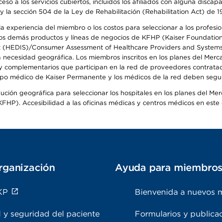
so a los servicios cubiertos, incluidos los afiliados con alguna disc
y la sección 504 de la Ley de Rehabilitación (Rehabilitation Act) de 1
 experiencia del miembro o los costos para seleccionar a los profesiona
s demás productos y líneas de negocios de KFHP (Kaiser Foundation He
t (HEDIS)/Consumer Assessment of Healthcare Providers and Systems (
la necesidad geográfica. Los miembros inscritos en los planes del Me
s y complementarios que participan en la red de proveedores contrata
o médico de Kaiser Permanente y los médicos de la red deben seguir l
ribución geográfica para seleccionar los hospitales en los planes del 
HP). Accesibilidad a las oficinas médicas y centros médicos en este d
rganización
Ayuda para miembro
KP
Bienvenida a nuevos 
 y seguridad del paciente
Formularios y publica