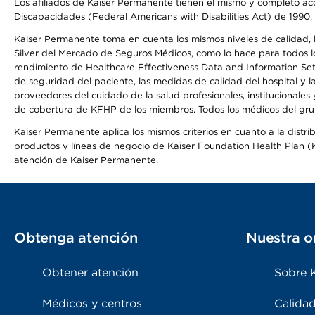
Los afiliados de Kaiser Permanente tienen el mismo y completo acce
Discapacidades (Federal Americans with Disabilities Act) de 1990, 
Kaiser Permanente toma en cuenta los mismos niveles de calidad, la
Silver del Mercado de Seguros Médicos, como lo hace para todos lo
rendimiento de Healthcare Effectiveness Data and Information Se
de seguridad del paciente, las medidas de calidad del hospital y 
proveedores del cuidado de la salud profesionales, institucionale
de cobertura de KFHP de los miembros. Todos los médicos del grup
Kaiser Permanente aplica los mismos criterios en cuanto a la dist
productos y líneas de negocio de Kaiser Foundation Health Plan (KF
atención de Kaiser Permanente.
Obtenga atención
Nuestra o
Obtener atención
Sobre 
Médicos y centros
Calidad