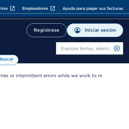
ntes
Empleadores
Ayuda para pagar sus facturas
Iniciar sesión
Regístrese
Bu
Buscar
es or intermittent errors while we work to re