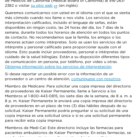
de Médicos de California (Medical Board of California) al 916-263-
2382 o visitar
su sitio web
(en inglés).
Queremos comunicarnos con usted en el idioma con el que se sienta
más cómodo cuando nos llame o nos visite. Los servicios de
interpretación calificados, incluido el lenguaje de señas, están
disponibles sin ningún costo, las 24 horas del día, los 7 días de la
semana, durante todos los horarios de atención en todos los puntos
de contacto. No recomendamos que la familia, los amigos o los
menores actúen como intérpretes. Solo se usan los servicios de un
intérprete y personal calificado para proporcionar ayuda con el
idioma. Esto puede incluir proveedores, personal e intérpretes del
cuidado de la salud bilingües. Están a su disposición diferentes tipos
de comunicación: en persona, por teléfono, por video u otras.
Obtenga información sobre los servicios de interpretación
.
Si desea reportar un posible error con la información de un
proveedor o un centro de atención,
comuníquese con nosotros
.
Miembro de Medicare: Para solicitar una copia impresa del directorio
de proveedores de Kaiser Permanente, llame a Servicio a los
Miembros al 1-800-443-0815, los siete días de la semana, de 8 a. m. a
8 p. m. Kaiser Permanente le enviará una copia impresa del directorio
de proveedores en un plazo de tres (3) días hábiles después de su
solicitud. Kaiser Permanente podría preguntar si su solicitud de una
copia impresa es una solicitud única o si es una solicitud permanente
para recibir esta copia impresa.
Miembros de Medi-Cal: Este directorio incluye las farmacias para
pacientes ambulatorios de Kaiser Permanente. En estas farmacias, se