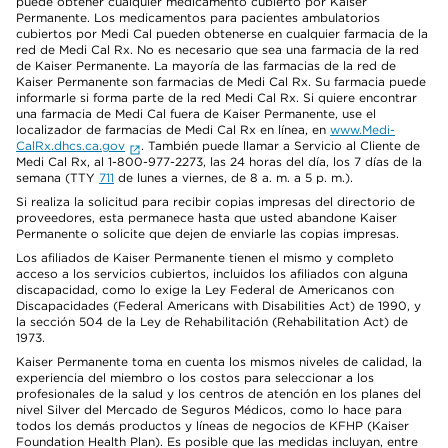
puede obtener cualquier medicamento cubierto por Kaiser
Permanente. Los medicamentos para pacientes ambulatorios
cubiertos por Medi Cal pueden obtenerse en cualquier farmacia de la
red de Medi Cal Rx. No es necesario que sea una farmacia de la red
de Kaiser Permanente. La mayoría de las farmacias de la red de
Kaiser Permanente son farmacias de Medi Cal Rx. Su farmacia puede
informarle si forma parte de la red Medi Cal Rx. Si quiere encontrar
una farmacia de Medi Cal fuera de Kaiser Permanente, use el
localizador de farmacias de Medi Cal Rx en línea, en
www.Medi-
CalRx.dhcs.ca.gov
. También puede llamar a Servicio al Cliente de
Medi Cal Rx, al 1-800-977-2273, las 24 horas del día, los 7 días de la
semana (TTY
711
de lunes a viernes, de 8 a. m. a 5 p. m.).
Si realiza la solicitud para recibir copias impresas del directorio de
proveedores, esta permanece hasta que usted abandone Kaiser
Permanente o solicite que dejen de enviarle las copias impresas.
Los afiliados de Kaiser Permanente tienen el mismo y completo
acceso a los servicios cubiertos, incluidos los afiliados con alguna
discapacidad, como lo exige la Ley Federal de Americanos con
Discapacidades (Federal Americans with Disabilities Act) de 1990, y
la sección 504 de la Ley de Rehabilitación (Rehabilitation Act) de
1973.
Kaiser Permanente toma en cuenta los mismos niveles de calidad, la
experiencia del miembro o los costos para seleccionar a los
profesionales de la salud y los centros de atención en los planes del
nivel Silver del Mercado de Seguros Médicos, como lo hace para
todos los demás productos y líneas de negocios de KFHP (Kaiser
Foundation Health Plan). Es posible que las medidas incluyan, entre