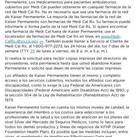
Permanente. Los medicamentos para pacientes ambulatorios
cubiertos por Medi Cal pueden obtenerse en cualquier farmacia de la
red de Medi Cal Rx. No es necesario que sea una farmacia de la red
de Kaiser Permanente. La mayoría de las farmacias de la red de
Kaiser Permanente son farmacias de Medi Cal Rx. Su farmacia puede
informarle si forma parte de la red Medi Cal Rx. Si quiere encontrar
una farmacia de Medi Cal fuera de Kaiser Permanente, use el
localizador de farmacias de Medi Cal Rx en línea, en
www.Medi-
CalRx.dhcs.ca.gov
. También puede llamar a Servicio al Cliente de
Medi Cal Rx, al 1-800-977-2273, las 24 horas del día, los 7 días de la
semana (TTY
711
de lunes a viernes, de 8 a. m. a 5 p. m.).
Si realiza la solicitud para recibir copias impresas del directorio de
proveedores, esta permanece hasta que usted abandone Kaiser
Permanente o solicite que dejen de enviarle las copias impresas.
Los afiliados de Kaiser Permanente tienen el mismo y completo
acceso a los servicios cubiertos, incluidos los afiliados con alguna
discapacidad, como lo exige la Ley Federal de Americanos con
Discapacidades (Federal Americans with Disabilities Act) de 1990, y
la sección 504 de la Ley de Rehabilitación (Rehabilitation Act) de
1973.
Kaiser Permanente toma en cuenta los mismos niveles de calidad, la
experiencia del miembro o los costos para seleccionar a los
profesionales de la salud y los centros de atención en los planes del
nivel Silver del Mercado de Seguros Médicos, como lo hace para
todos los demás productos y líneas de negocios de KFHP (Kaiser
Foundation Health Plan). Es posible que las medidas incluyan, entre
otras, el rendimiento de Healthcare Effectiveness Data and