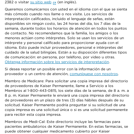
2382 o visitar
su sitio web
(en inglés).
Queremos comunicarnos con usted en el idioma con el que se sienta
más cómodo cuando nos llame o nos visite. Los servicios de
interpretación calificados, incluido el lenguaje de señas, están
disponibles sin ningún costo, las 24 horas del día, los 7 días de la
semana, durante todos los horarios de atención en todos los puntos
de contacto. No recomendamos que la familia, los amigos o los
menores actúen como intérpretes. Solo se usan los servicios de un
intérprete y personal calificado para proporcionar ayuda con el
idioma. Esto puede incluir proveedores, personal e intérpretes del
cuidado de la salud bilingües. Están a su disposición diferentes tipos
de comunicación: en persona, por teléfono, por video u otras.
Obtenga información sobre los servicios de interpretación
.
Si desea reportar un posible error con la información de un
proveedor o un centro de atención,
comuníquese con nosotros
.
Miembro de Medicare: Para solicitar una copia impresa del directorio
de proveedores de Kaiser Permanente, llame a Servicio a los
Miembros al 1-800-443-0815, los siete días de la semana, de 8 a. m. a
8 p. m. Kaiser Permanente le enviará una copia impresa del directorio
de proveedores en un plazo de tres (3) días hábiles después de su
solicitud. Kaiser Permanente podría preguntar si su solicitud de una
copia impresa es una solicitud única o si es una solicitud permanente
para recibir esta copia impresa.
Miembros de Medi-Cal: Este directorio incluye las farmacias para
pacientes ambulatorios de Kaiser Permanente. En estas farmacias, se
puede obtener cualquier medicamento cubierto por Kaiser