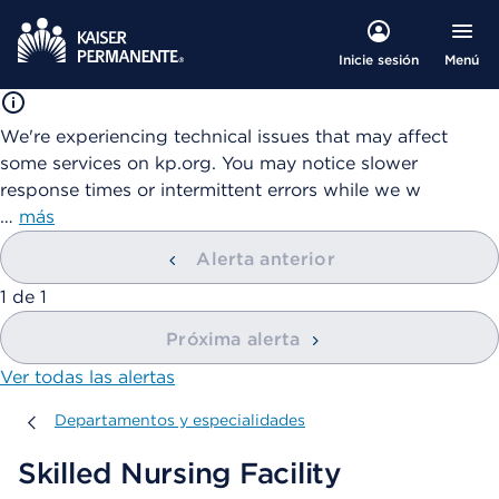
Menú
Inicie sesión
We're experiencing technical issues that may affect
some services on kp.org. You may notice slower
response times or intermittent errors while we w
…
más
Alerta anterior
mostrando
1
de
1
Próxima alerta
Ver todas las alertas
Departamentos y especialidades
Departamentos y especialidades
Skilled Nursing Facility