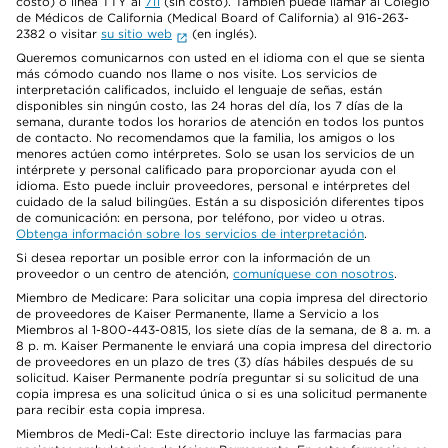
costo) o línea TTY al
711
(sin costo). También puede llamar al Colegio
de Médicos de California (Medical Board of California) al 916-263-
2382 o visitar
su sitio web
(en inglés).
Queremos comunicarnos con usted en el idioma con el que se sienta
más cómodo cuando nos llame o nos visite. Los servicios de
interpretación calificados, incluido el lenguaje de señas, están
disponibles sin ningún costo, las 24 horas del día, los 7 días de la
semana, durante todos los horarios de atención en todos los puntos
de contacto. No recomendamos que la familia, los amigos o los
menores actúen como intérpretes. Solo se usan los servicios de un
intérprete y personal calificado para proporcionar ayuda con el
idioma. Esto puede incluir proveedores, personal e intérpretes del
cuidado de la salud bilingües. Están a su disposición diferentes tipos
de comunicación: en persona, por teléfono, por video u otras.
Obtenga información sobre los servicios de interpretación
.
Si desea reportar un posible error con la información de un
proveedor o un centro de atención,
comuníquese con nosotros
.
Miembro de Medicare: Para solicitar una copia impresa del directorio
de proveedores de Kaiser Permanente, llame a Servicio a los
Miembros al 1-800-443-0815, los siete días de la semana, de 8 a. m. a
8 p. m. Kaiser Permanente le enviará una copia impresa del directorio
de proveedores en un plazo de tres (3) días hábiles después de su
solicitud. Kaiser Permanente podría preguntar si su solicitud de una
copia impresa es una solicitud única o si es una solicitud permanente
para recibir esta copia impresa.
Miembros de Medi-Cal: Este directorio incluye las farmacias para