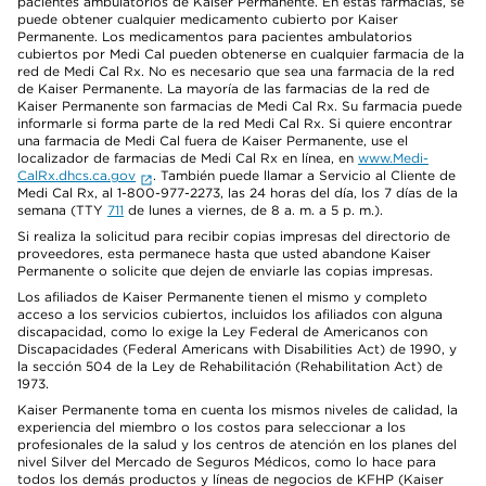
pacientes ambulatorios de Kaiser Permanente. En estas farmacias, se
puede obtener cualquier medicamento cubierto por Kaiser
Permanente. Los medicamentos para pacientes ambulatorios
cubiertos por Medi Cal pueden obtenerse en cualquier farmacia de la
red de Medi Cal Rx. No es necesario que sea una farmacia de la red
de Kaiser Permanente. La mayoría de las farmacias de la red de
Kaiser Permanente son farmacias de Medi Cal Rx. Su farmacia puede
informarle si forma parte de la red Medi Cal Rx. Si quiere encontrar
una farmacia de Medi Cal fuera de Kaiser Permanente, use el
localizador de farmacias de Medi Cal Rx en línea, en
www.Medi-
CalRx.dhcs.ca.gov
. También puede llamar a Servicio al Cliente de
Medi Cal Rx, al 1-800-977-2273, las 24 horas del día, los 7 días de la
semana (TTY
711
de lunes a viernes, de 8 a. m. a 5 p. m.).
Si realiza la solicitud para recibir copias impresas del directorio de
proveedores, esta permanece hasta que usted abandone Kaiser
Permanente o solicite que dejen de enviarle las copias impresas.
Los afiliados de Kaiser Permanente tienen el mismo y completo
acceso a los servicios cubiertos, incluidos los afiliados con alguna
discapacidad, como lo exige la Ley Federal de Americanos con
Discapacidades (Federal Americans with Disabilities Act) de 1990, y
la sección 504 de la Ley de Rehabilitación (Rehabilitation Act) de
1973.
Kaiser Permanente toma en cuenta los mismos niveles de calidad, la
experiencia del miembro o los costos para seleccionar a los
profesionales de la salud y los centros de atención en los planes del
nivel Silver del Mercado de Seguros Médicos, como lo hace para
todos los demás productos y líneas de negocios de KFHP (Kaiser