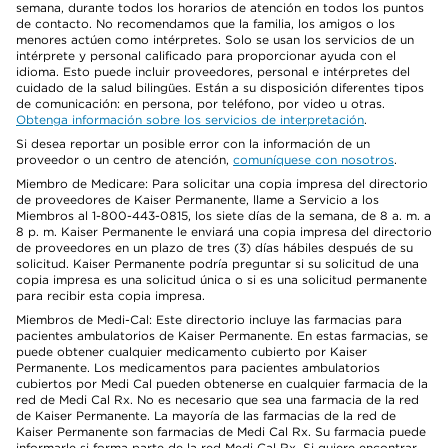
semana, durante todos los horarios de atención en todos los puntos
de contacto. No recomendamos que la familia, los amigos o los
menores actúen como intérpretes. Solo se usan los servicios de un
intérprete y personal calificado para proporcionar ayuda con el
idioma. Esto puede incluir proveedores, personal e intérpretes del
cuidado de la salud bilingües. Están a su disposición diferentes tipos
de comunicación: en persona, por teléfono, por video u otras.
Obtenga información sobre los servicios de interpretación
.
Si desea reportar un posible error con la información de un
proveedor o un centro de atención,
comuníquese con nosotros
.
Miembro de Medicare: Para solicitar una copia impresa del directorio
de proveedores de Kaiser Permanente, llame a Servicio a los
Miembros al 1-800-443-0815, los siete días de la semana, de 8 a. m. a
8 p. m. Kaiser Permanente le enviará una copia impresa del directorio
de proveedores en un plazo de tres (3) días hábiles después de su
solicitud. Kaiser Permanente podría preguntar si su solicitud de una
copia impresa es una solicitud única o si es una solicitud permanente
para recibir esta copia impresa.
Miembros de Medi-Cal: Este directorio incluye las farmacias para
pacientes ambulatorios de Kaiser Permanente. En estas farmacias, se
puede obtener cualquier medicamento cubierto por Kaiser
Permanente. Los medicamentos para pacientes ambulatorios
cubiertos por Medi Cal pueden obtenerse en cualquier farmacia de la
red de Medi Cal Rx. No es necesario que sea una farmacia de la red
de Kaiser Permanente. La mayoría de las farmacias de la red de
Kaiser Permanente son farmacias de Medi Cal Rx. Su farmacia puede
informarle si forma parte de la red Medi Cal Rx. Si quiere encontrar