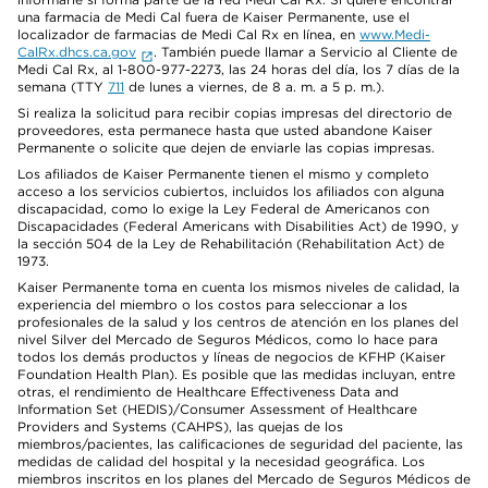
una farmacia de Medi Cal fuera de Kaiser Permanente, use el
localizador de farmacias de Medi Cal Rx en línea, en
www.Medi-
CalRx.dhcs.ca.gov
. También puede llamar a Servicio al Cliente de
Medi Cal Rx, al 1-800-977-2273, las 24 horas del día, los 7 días de la
semana (TTY
711
de lunes a viernes, de 8 a. m. a 5 p. m.).
Si realiza la solicitud para recibir copias impresas del directorio de
proveedores, esta permanece hasta que usted abandone Kaiser
Permanente o solicite que dejen de enviarle las copias impresas.
Los afiliados de Kaiser Permanente tienen el mismo y completo
acceso a los servicios cubiertos, incluidos los afiliados con alguna
discapacidad, como lo exige la Ley Federal de Americanos con
Discapacidades (Federal Americans with Disabilities Act) de 1990, y
la sección 504 de la Ley de Rehabilitación (Rehabilitation Act) de
1973.
Kaiser Permanente toma en cuenta los mismos niveles de calidad, la
experiencia del miembro o los costos para seleccionar a los
profesionales de la salud y los centros de atención en los planes del
nivel Silver del Mercado de Seguros Médicos, como lo hace para
todos los demás productos y líneas de negocios de KFHP (Kaiser
Foundation Health Plan). Es posible que las medidas incluyan, entre
otras, el rendimiento de Healthcare Effectiveness Data and
Information Set (HEDIS)/Consumer Assessment of Healthcare
Providers and Systems (CAHPS), las quejas de los
miembros/pacientes, las calificaciones de seguridad del paciente, las
medidas de calidad del hospital y la necesidad geográfica. Los
miembros inscritos en los planes del Mercado de Seguros Médicos de