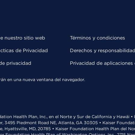
e nuestro sitio web
Términos y condiciones
cticas de Privacidad
Derechos y responsabilida
de privacidad
Privacidad de aplicaciones 
rirán en una nueva ventana del navegador.
ation Health Plan, Inc., en el Norte y Sur de California y Hawái 
r, 3495 Piedmont Road NE, Atlanta, GA 30305 • Kaiser Foundatio
ve, Hyattsville, MD, 20785 • Kaiser Foundation Health Plan del N
ser Foundation Health Plan of Washington Options, Inc., 2715 N