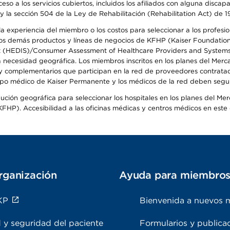
so a los servicios cubiertos, incluidos los afiliados con alguna disc
y la sección 504 de la Ley de Rehabilitación (Rehabilitation Act) de 1
 experiencia del miembro o los costos para seleccionar a los profesiona
s demás productos y líneas de negocios de KFHP (Kaiser Foundation He
t (HEDIS)/Consumer Assessment of Healthcare Providers and Systems (
la necesidad geográfica. Los miembros inscritos en los planes del Me
s y complementarios que participan en la red de proveedores contrata
o médico de Kaiser Permanente y los médicos de la red deben seguir l
ribución geográfica para seleccionar los hospitales en los planes del 
HP). Accesibilidad a las oficinas médicas y centros médicos en este d
rganización
Ayuda para miembro
KP
Bienvenida a nuevos 
 y seguridad del paciente
Formularios y publica