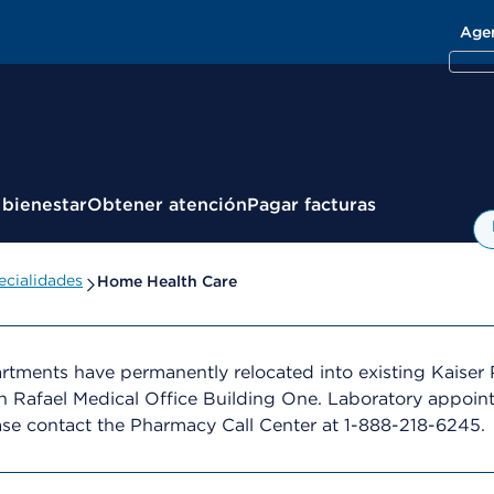
Age
 bienestar
Obtener atención
Pagar facturas
cialidades
Home Health Care
ments have permanently relocated into existing Kaiser 
 Rafael Medical Office Building One. Laboratory appoint
ase contact the Pharmacy Call Center at 1-888-218-6245.