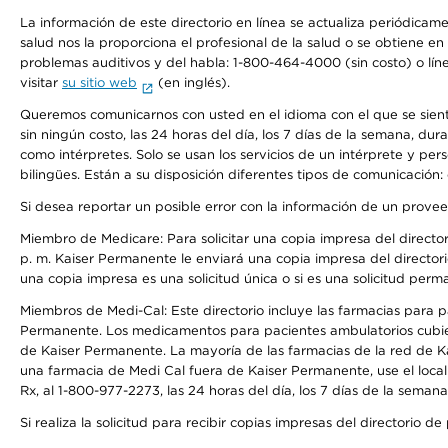
La información de este directorio en línea se actualiza periódicam
salud nos la proporciona el profesional de la salud o se obtiene e
problemas auditivos y del habla: 1-800-464-4000 (sin costo) o lín
visitar
su sitio web
(en inglés).
Queremos comunicarnos con usted en el idioma con el que se sienta 
sin ningún costo, las 24 horas del día, los 7 días de la semana, d
como intérpretes. Solo se usan los servicios de un intérprete y per
bilingües. Están a su disposición diferentes tipos de comunicación:
Si desea reportar un posible error con la información de un prove
Miembro de Medicare: Para solicitar una copia impresa del director
p. m. Kaiser Permanente le enviará una copia impresa del directori
una copia impresa es una solicitud única o si es una solicitud perm
Miembros de Medi-Cal: Este directorio incluye las farmacias para
Permanente. Los medicamentos para pacientes ambulatorios cubier
de Kaiser Permanente. La mayoría de las farmacias de la red de Ka
una farmacia de Medi Cal fuera de Kaiser Permanente, use el local
Rx, al 1-800-977-2273, las 24 horas del día, los 7 días de la sema
Si realiza la solicitud para recibir copias impresas del directori