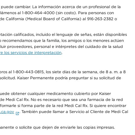
os puede cambiar. La información acerca de un profesional de la
a, llámenos al 1-800-464-4000 (sin costo). Para personas con
e California (Medical Board of California) al 916-263-2382 o
ción calificados, incluido el lenguaje de señas, están disponibles
 No recomendamos que la familia, los amigos o los menores actúen
luir proveedores, personal e intérpretes del cuidado de la salud
 los servicios de interpretación
.
os al 1-800-443-0815, los siete días de la semana, de 8 a. m. a 8
olicitud. Kaiser Permanente podría preguntar si su solicitud de
 puede obtener cualquier medicamento cubierto por Kaiser
e Medi Cal Rx. No es necesario que sea una farmacia de la red
rmarle si forma parte de la red Medi Cal Rx. Si quiere encontrar
.ca.gov
. También puede llamar a Servicio al Cliente de Medi Cal
anente o solicite que dejen de enviarle las copias impresas.