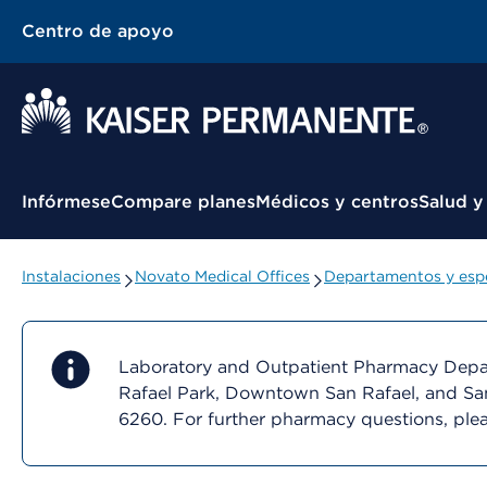
Centro de apoyo
Menú contextual
Infórmese
Compare planes
Médicos y centros
Salud y
Instalaciones
Novato Medical Offices
Departamentos y espe
Laboratory and Outpatient Pharmacy Depart
Rafael Park, Downtown San Rafael, and San
6260. For further pharmacy questions, ple