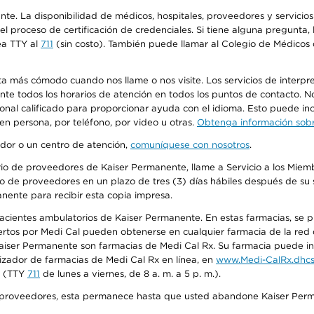
ente. La disponibilidad de médicos, hospitales, proveedores y servici
n el proceso de certificación de credenciales. Si tiene alguna pregunt
ea TTY al
711
(sin costo). También puede llamar al Colegio de Médicos d
más cómodo cuando nos llame o nos visite. Los servicios de interpreta
urante todos los horarios de atención en todos los puntos de contacto.
sonal calificado para proporcionar ayuda con el idioma. Esto puede inc
 en persona, por teléfono, por video u otras.
Obtenga información sobre
edor o un centro de atención,
comuníquese con nosotros
.
io de proveedores de Kaiser Permanente, llame a Servicio a los Miembr
o de proveedores en un plazo de tres (3) días hábiles después de su s
anente para recibir esta copia impresa.
 pacientes ambulatorios de Kaiser Permanente. En estas farmacias, se
tos por Medi Cal pueden obtenerse en cualquier farmacia de la red d
iser Permanente son farmacias de Medi Cal Rx. Su farmacia puede info
izador de farmacias de Medi Cal Rx en línea, en
www.Medi-CalRx.dhcs
na (TTY
711
de lunes a viernes, de 8 a. m. a 5 p. m.).
o de proveedores, esta permanece hasta que usted abandone Kaiser Perm