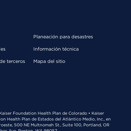
Planeación para desastres
des
Información técnica
de terceros
Mapa del sitio
• Kaiser Foundation Health Plan de Colorado • Kaiser
n Health Plan de Estados del Atlántico Medio, Inc., en
oroeste, 500 NE Multnomah St., Suite 100, Portland, OR
aches Ave, Renton, WA 98057