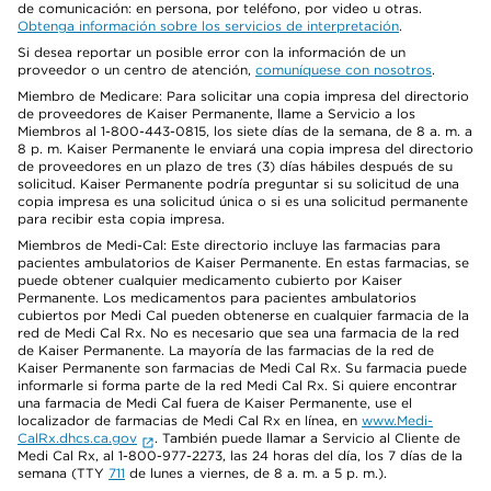
de comunicación: en persona, por teléfono, por video u otras.
Obtenga información sobre los servicios de interpretación
.
Si desea reportar un posible error con la información de un
proveedor o un centro de atención,
comuníquese con nosotros
.
Miembro de Medicare: Para solicitar una copia impresa del directorio
de proveedores de Kaiser Permanente, llame a Servicio a los
Miembros al 1-800-443-0815, los siete días de la semana, de 8 a. m. a
8 p. m. Kaiser Permanente le enviará una copia impresa del directorio
de proveedores en un plazo de tres (3) días hábiles después de su
solicitud. Kaiser Permanente podría preguntar si su solicitud de una
copia impresa es una solicitud única o si es una solicitud permanente
para recibir esta copia impresa.
Miembros de Medi-Cal: Este directorio incluye las farmacias para
pacientes ambulatorios de Kaiser Permanente. En estas farmacias, se
puede obtener cualquier medicamento cubierto por Kaiser
Permanente. Los medicamentos para pacientes ambulatorios
cubiertos por Medi Cal pueden obtenerse en cualquier farmacia de la
red de Medi Cal Rx. No es necesario que sea una farmacia de la red
de Kaiser Permanente. La mayoría de las farmacias de la red de
Kaiser Permanente son farmacias de Medi Cal Rx. Su farmacia puede
informarle si forma parte de la red Medi Cal Rx. Si quiere encontrar
una farmacia de Medi Cal fuera de Kaiser Permanente, use el
localizador de farmacias de Medi Cal Rx en línea, en
www.Medi-
CalRx.dhcs.ca.gov
. También puede llamar a Servicio al Cliente de
Medi Cal Rx, al 1-800-977-2273, las 24 horas del día, los 7 días de la
semana (TTY
711
de lunes a viernes, de 8 a. m. a 5 p. m.).