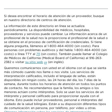
Si desea encontrar el horario de atención de un proveedor, busque
en nuestro directorio de centros de atención.
La información de este directorio en línea se actualiza
periódicamente. La disponibilidad de médicos, hospitales,
proveedores y servicios puede cambiar. La información acerca de un
profesional de la salud nos la proporciona el profesional de la salud o
se obtiene en el proceso de certificación de credenciales. Si tiene
alguna pregunta, llámenos al 1-800-464-4000 (sin costo). Para
personas con problemas auditivos y del habla: 1-800-464-4000 (sin
costo) o línea TTY al
711
(sin costo). También puede llamar al Colegio
de Médicos de California (Medical Board of California) al 916-263-
2382 o visitar
su sitio web
(en inglés).
Queremos comunicarnos con usted en el idioma con el que se sienta
más cómodo cuando nos llame o nos visite. Los servicios de
interpretación calificados, incluido el lenguaje de señas, están
disponibles sin ningún costo, las 24 horas del día, los 7 días de la
semana, durante todos los horarios de atención en todos los puntos
de contacto. No recomendamos que la familia, los amigos o los
menores actúen como intérpretes. Solo se usan los servicios de un
intérprete y personal calificado para proporcionar ayuda con el
idioma. Esto puede incluir proveedores, personal e intérpretes del
cuidado de la salud bilingües. Están a su disposición diferentes tipos
de comunicación: en persona, por teléfono, por video u otras.
Obtenga información sobre los servicios de interpretación
.