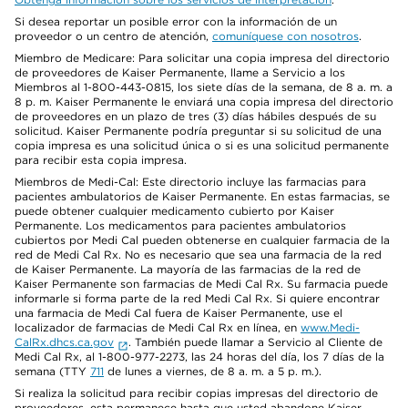
Si desea reportar un posible error con la información de un
proveedor o un centro de atención,
comuníquese con nosotros
.
Miembro de Medicare: Para solicitar una copia impresa del directorio
de proveedores de Kaiser Permanente, llame a Servicio a los
Miembros al 1-800-443-0815, los siete días de la semana, de 8 a. m. a
8 p. m. Kaiser Permanente le enviará una copia impresa del directorio
de proveedores en un plazo de tres (3) días hábiles después de su
solicitud. Kaiser Permanente podría preguntar si su solicitud de una
copia impresa es una solicitud única o si es una solicitud permanente
para recibir esta copia impresa.
Miembros de Medi-Cal: Este directorio incluye las farmacias para
pacientes ambulatorios de Kaiser Permanente. En estas farmacias, se
puede obtener cualquier medicamento cubierto por Kaiser
Permanente. Los medicamentos para pacientes ambulatorios
cubiertos por Medi Cal pueden obtenerse en cualquier farmacia de la
red de Medi Cal Rx. No es necesario que sea una farmacia de la red
de Kaiser Permanente. La mayoría de las farmacias de la red de
Kaiser Permanente son farmacias de Medi Cal Rx. Su farmacia puede
informarle si forma parte de la red Medi Cal Rx. Si quiere encontrar
una farmacia de Medi Cal fuera de Kaiser Permanente, use el
localizador de farmacias de Medi Cal Rx en línea, en
www.Medi-
CalRx.dhcs.ca.gov
. También puede llamar a Servicio al Cliente de
Medi Cal Rx, al 1-800-977-2273, las 24 horas del día, los 7 días de la
semana (TTY
711
de lunes a viernes, de 8 a. m. a 5 p. m.).
Si realiza la solicitud para recibir copias impresas del directorio de
proveedores, esta permanece hasta que usted abandone Kaiser