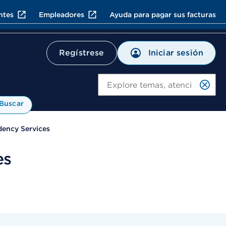
ntes
Empleadores
Ayuda para pagar sus facturas
Iniciar sesión
Regístrese
Bu
Buscar
dency Services
es