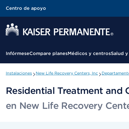
Centro de apoyo
Menú contextual
Infórmese
Compare planes
Médicos y centros
Salud y
Instalaciones
New Life Recovery Centers, Inc
Departamento
Residential Treatment and
en New Life Recovery Cente