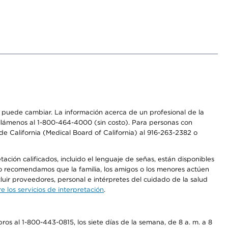
os puede cambiar. La información acerca de un profesional de la
a, llámenos al 1-800-464-4000 (sin costo). Para personas con
e California (Medical Board of California) al 916-263-2382 o
ción calificados, incluido el lenguaje de señas, están disponibles
 No recomendamos que la familia, los amigos o los menores actúen
luir proveedores, personal e intérpretes del cuidado de la salud
 los servicios de interpretación
.
os al 1-800-443-0815, los siete días de la semana, de 8 a. m. a 8