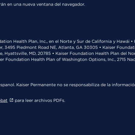
rirán en una nueva ventana del navegador.
ation Health Plan, Inc., en el Norte y Sur de California y Hawái 
r, 3495 Piedmont Road NE, Atlanta, GA 30305 • Kaiser Foundatio
ve, Hyattsville, MD, 20785 • Kaiser Foundation Health Plan del N
ser Foundation Health Plan of Washington Options, Inc., 2715 N
spanol. Kaiser Permanente no se responsabiliza de la información
obat
para leer archivos PDFs.