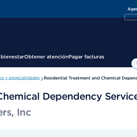
Age
 bienestar
Obtener atención
Pagar facturas
s y especialidades
Residential Treatment and Chemical Depen
 Chemical Dependency Servic
rs, Inc