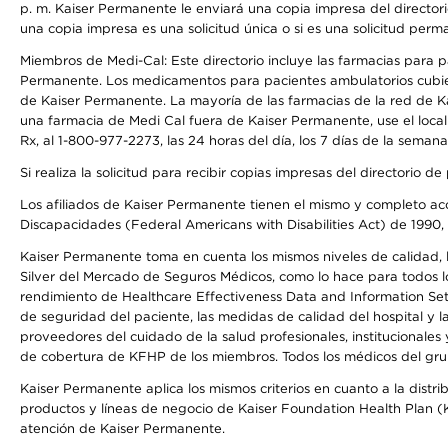
p. m. Kaiser Permanente le enviará una copia impresa del directori
una copia impresa es una solicitud única o si es una solicitud perm
Miembros de Medi-Cal: Este directorio incluye las farmacias para
Permanente. Los medicamentos para pacientes ambulatorios cubier
de Kaiser Permanente. La mayoría de las farmacias de la red de Ka
una farmacia de Medi Cal fuera de Kaiser Permanente, use el local
Rx, al 1-800-977-2273, las 24 horas del día, los 7 días de la sema
Si realiza la solicitud para recibir copias impresas del directori
Los afiliados de Kaiser Permanente tienen el mismo y completo acce
Discapacidades (Federal Americans with Disabilities Act) de 1990, 
Kaiser Permanente toma en cuenta los mismos niveles de calidad, la
Silver del Mercado de Seguros Médicos, como lo hace para todos lo
rendimiento de Healthcare Effectiveness Data and Information Se
de seguridad del paciente, las medidas de calidad del hospital y 
proveedores del cuidado de la salud profesionales, institucionale
de cobertura de KFHP de los miembros. Todos los médicos del grup
Kaiser Permanente aplica los mismos criterios en cuanto a la dist
productos y líneas de negocio de Kaiser Foundation Health Plan (KF
atención de Kaiser Permanente.