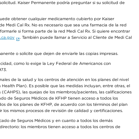
olicitud. Kaiser Permanente podría preguntar si su solicitud de
 puede obtener cualquier medicamento cubierto por Kaiser
e Medi Cal Rx. No es necesario que sea una farmacia de la red
rmarle si forma parte de la red Medi Cal Rx. Si quiere encontrar
.ca.gov
. También puede llamar a Servicio al Cliente de Medi Cal
anente o solicite que dejen de enviarle las copias impresas.
apacidad, como lo exige la Ley Federal de Americanos con
973.
les de la salud y los centros de atención en los planes del nivel
alth Plan). Es posible que las medidas incluyan, entre otras, el
CAHPS), las quejas de los miembros/pacientes, las calificaciones
rcado de Seguros Médicos de KFHP tienen acceso a todos los
dos de los planes de KFHP, de acuerdo con los términos del plan
os mismos procesos de revisión de calidad y certificaciones.
Mercado de Seguros Médicos y en cuanto a todos los demás
irectorio: los miembros tienen acceso a todos los centros de