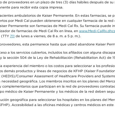
o de proveedores en un plazo de tres (3) días hábiles después de su s
anente para recibir esta copia impresa.
 pacientes ambulatorios de Kaiser Permanente. En estas farmacias, se
tos por Medi Cal pueden obtenerse en cualquier farmacia de la red d
iser Permanente son farmacias de Medi Cal Rx. Su farmacia puede info
izador de farmacias de Medi Cal Rx en línea, en
www.Medi-CalRx.dhcs
na (TTY
711
de lunes a viernes, de 8 a. m. a 5 p. m.).
o de proveedores, esta permanece hasta que usted abandone Kaiser Perm
so a los servicios cubiertos, incluidos los afiliados con alguna disc
y la sección 504 de la Ley de Rehabilitación (Rehabilitation Act) de 1
 experiencia del miembro o los costos para seleccionar a los profesiona
s demás productos y líneas de negocios de KFHP (Kaiser Foundation He
t (HEDIS)/Consumer Assessment of Healthcare Providers and Systems (
la necesidad geográfica. Los miembros inscritos en los planes del Me
s y complementarios que participan en la red de proveedores contrata
o médico de Kaiser Permanente y los médicos de la red deben seguir l
ribución geográfica para seleccionar los hospitales en los planes del 
HP). Accesibilidad a las oficinas médicas y centros médicos en este d