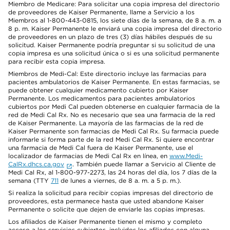
Miembro de Medicare: Para solicitar una copia impresa del directorio
de proveedores de Kaiser Permanente, llame a Servicio a los
Miembros al 1-800-443-0815, los siete días de la semana, de 8 a. m. a
8 p. m. Kaiser Permanente le enviará una copia impresa del directorio
de proveedores en un plazo de tres (3) días hábiles después de su
solicitud. Kaiser Permanente podría preguntar si su solicitud de una
copia impresa es una solicitud única o si es una solicitud permanente
para recibir esta copia impresa.
Miembros de Medi-Cal: Este directorio incluye las farmacias para
pacientes ambulatorios de Kaiser Permanente. En estas farmacias, se
puede obtener cualquier medicamento cubierto por Kaiser
Permanente. Los medicamentos para pacientes ambulatorios
cubiertos por Medi Cal pueden obtenerse en cualquier farmacia de la
red de Medi Cal Rx. No es necesario que sea una farmacia de la red
de Kaiser Permanente. La mayoría de las farmacias de la red de
Kaiser Permanente son farmacias de Medi Cal Rx. Su farmacia puede
informarle si forma parte de la red Medi Cal Rx. Si quiere encontrar
una farmacia de Medi Cal fuera de Kaiser Permanente, use el
localizador de farmacias de Medi Cal Rx en línea, en
www.Medi-
CalRx.dhcs.ca.gov
. También puede llamar a Servicio al Cliente de
Medi Cal Rx, al 1-800-977-2273, las 24 horas del día, los 7 días de la
semana (TTY
711
de lunes a viernes, de 8 a. m. a 5 p. m.).
Si realiza la solicitud para recibir copias impresas del directorio de
proveedores, esta permanece hasta que usted abandone Kaiser
Permanente o solicite que dejen de enviarle las copias impresas.
Los afiliados de Kaiser Permanente tienen el mismo y completo
acceso a los servicios cubiertos, incluidos los afiliados con alguna