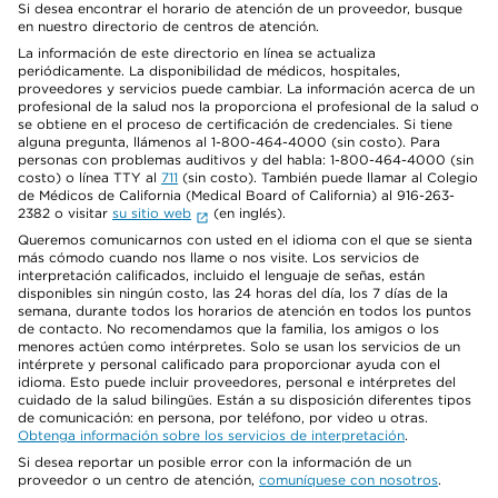
Si desea encontrar el horario de atención de un proveedor, busque
en nuestro directorio de centros de atención.
La información de este directorio en línea se actualiza
periódicamente. La disponibilidad de médicos, hospitales,
proveedores y servicios puede cambiar. La información acerca de un
profesional de la salud nos la proporciona el profesional de la salud o
se obtiene en el proceso de certificación de credenciales. Si tiene
alguna pregunta, llámenos al 1-800-464-4000 (sin costo). Para
personas con problemas auditivos y del habla: 1-800-464-4000 (sin
costo) o línea TTY al
711
(sin costo). También puede llamar al Colegio
de Médicos de California (Medical Board of California) al 916-263-
2382 o visitar
su sitio web
(en inglés).
Queremos comunicarnos con usted en el idioma con el que se sienta
más cómodo cuando nos llame o nos visite. Los servicios de
interpretación calificados, incluido el lenguaje de señas, están
disponibles sin ningún costo, las 24 horas del día, los 7 días de la
semana, durante todos los horarios de atención en todos los puntos
de contacto. No recomendamos que la familia, los amigos o los
menores actúen como intérpretes. Solo se usan los servicios de un
intérprete y personal calificado para proporcionar ayuda con el
idioma. Esto puede incluir proveedores, personal e intérpretes del
cuidado de la salud bilingües. Están a su disposición diferentes tipos
de comunicación: en persona, por teléfono, por video u otras.
Obtenga información sobre los servicios de interpretación
.
Si desea reportar un posible error con la información de un
proveedor o un centro de atención,
comuníquese con nosotros
.