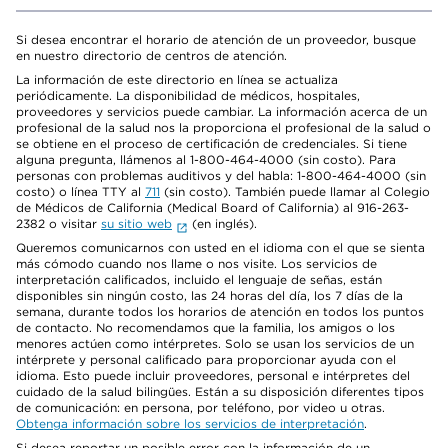
Si desea encontrar el horario de atención de un proveedor, busque
en nuestro directorio de centros de atención.
La información de este directorio en línea se actualiza
periódicamente. La disponibilidad de médicos, hospitales,
proveedores y servicios puede cambiar. La información acerca de un
profesional de la salud nos la proporciona el profesional de la salud o
se obtiene en el proceso de certificación de credenciales. Si tiene
alguna pregunta, llámenos al 1-800-464-4000 (sin costo). Para
personas con problemas auditivos y del habla: 1-800-464-4000 (sin
costo) o línea TTY al
711
(sin costo). También puede llamar al Colegio
de Médicos de California (Medical Board of California) al 916-263-
2382 o visitar
su sitio web
(en inglés).
Queremos comunicarnos con usted en el idioma con el que se sienta
más cómodo cuando nos llame o nos visite. Los servicios de
interpretación calificados, incluido el lenguaje de señas, están
disponibles sin ningún costo, las 24 horas del día, los 7 días de la
semana, durante todos los horarios de atención en todos los puntos
de contacto. No recomendamos que la familia, los amigos o los
menores actúen como intérpretes. Solo se usan los servicios de un
intérprete y personal calificado para proporcionar ayuda con el
idioma. Esto puede incluir proveedores, personal e intérpretes del
cuidado de la salud bilingües. Están a su disposición diferentes tipos
de comunicación: en persona, por teléfono, por video u otras.
Obtenga información sobre los servicios de interpretación
.
Si desea reportar un posible error con la información de un