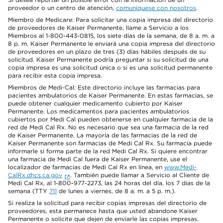
proveedor o un centro de atención,
comuníquese con nosotros
.
Miembro de Medicare: Para solicitar una copia impresa del directorio
de proveedores de Kaiser Permanente, llame a Servicio a los
Miembros al 1-800-443-0815, los siete días de la semana, de 8 a. m. a
8 p. m. Kaiser Permanente le enviará una copia impresa del directorio
de proveedores en un plazo de tres (3) días hábiles después de su
solicitud. Kaiser Permanente podría preguntar si su solicitud de una
copia impresa es una solicitud única o si es una solicitud permanente
para recibir esta copia impresa.
Miembros de Medi-Cal: Este directorio incluye las farmacias para
pacientes ambulatorios de Kaiser Permanente. En estas farmacias, se
puede obtener cualquier medicamento cubierto por Kaiser
Permanente. Los medicamentos para pacientes ambulatorios
cubiertos por Medi Cal pueden obtenerse en cualquier farmacia de la
red de Medi Cal Rx. No es necesario que sea una farmacia de la red
de Kaiser Permanente. La mayoría de las farmacias de la red de
Kaiser Permanente son farmacias de Medi Cal Rx. Su farmacia puede
informarle si forma parte de la red Medi Cal Rx. Si quiere encontrar
una farmacia de Medi Cal fuera de Kaiser Permanente, use el
localizador de farmacias de Medi Cal Rx en línea, en
www.Medi-
CalRx.dhcs.ca.gov
. También puede llamar a Servicio al Cliente de
Medi Cal Rx, al 1-800-977-2273, las 24 horas del día, los 7 días de la
semana (TTY
711
de lunes a viernes, de 8 a. m. a 5 p. m.).
Si realiza la solicitud para recibir copias impresas del directorio de
proveedores, esta permanece hasta que usted abandone Kaiser
Permanente o solicite que dejen de enviarle las copias impresas.