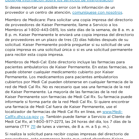
Si desea reportar un posible error con la información de un
proveedor o un centro de atención,
comuníquese con nosotros
.
Miembro de Medicare: Para solicitar una copia impresa del directorio
de proveedores de Kaiser Permanente, llame a Servicio a los
Miembros al 1-800-443-0815, los siete días de la semana, de 8 a. m. a
8 p. m. Kaiser Permanente le enviará una copia impresa del directorio
de proveedores en un plazo de tres (3) días hábiles después de su
solicitud. Kaiser Permanente podría preguntar si su solicitud de una
copia impresa es una solicitud única o si es una solicitud permanente
para recibir esta copia impresa.
Miembros de Medi-Cal: Este directorio incluye las farmacias para
pacientes ambulatorios de Kaiser Permanente. En estas farmacias, se
puede obtener cualquier medicamento cubierto por Kaiser
Permanente. Los medicamentos para pacientes ambulatorios
cubiertos por Medi Cal pueden obtenerse en cualquier farmacia de la
red de Medi Cal Rx. No es necesario que sea una farmacia de la red
de Kaiser Permanente. La mayoría de las farmacias de la red de
Kaiser Permanente son farmacias de Medi Cal Rx. Su farmacia puede
informarle si forma parte de la red Medi Cal Rx. Si quiere encontrar
una farmacia de Medi Cal fuera de Kaiser Permanente, use el
localizador de farmacias de Medi Cal Rx en línea, en
www.Medi-
CalRx.dhcs.ca.gov
. También puede llamar a Servicio al Cliente de
Medi Cal Rx, al 1-800-977-2273, las 24 horas del día, los 7 días de la
semana (TTY
711
de lunes a viernes, de 8 a. m. a 5 p. m.).
Si realiza la solicitud para recibir copias impresas del directorio de
proveedores, esta permanece hasta que usted abandone Kaiser