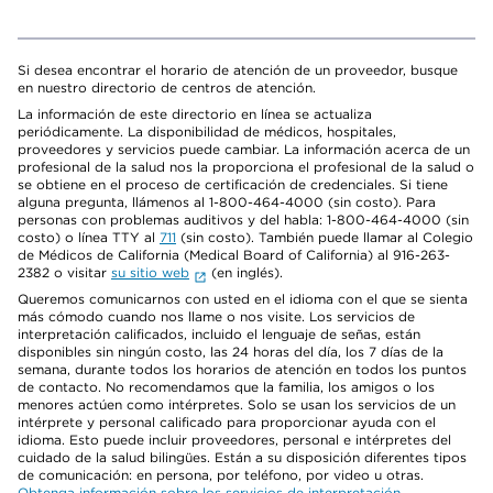
Si desea encontrar el horario de atención de un proveedor, busque
en nuestro directorio de centros de atención.
La información de este directorio en línea se actualiza
periódicamente. La disponibilidad de médicos, hospitales,
proveedores y servicios puede cambiar. La información acerca de un
profesional de la salud nos la proporciona el profesional de la salud o
se obtiene en el proceso de certificación de credenciales. Si tiene
alguna pregunta, llámenos al 1-800-464-4000 (sin costo). Para
personas con problemas auditivos y del habla: 1-800-464-4000 (sin
costo) o línea TTY al
711
(sin costo). También puede llamar al Colegio
de Médicos de California (Medical Board of California) al 916-263-
2382 o visitar
su sitio web
(en inglés).
Queremos comunicarnos con usted en el idioma con el que se sienta
más cómodo cuando nos llame o nos visite. Los servicios de
interpretación calificados, incluido el lenguaje de señas, están
disponibles sin ningún costo, las 24 horas del día, los 7 días de la
semana, durante todos los horarios de atención en todos los puntos
de contacto. No recomendamos que la familia, los amigos o los
menores actúen como intérpretes. Solo se usan los servicios de un
intérprete y personal calificado para proporcionar ayuda con el
idioma. Esto puede incluir proveedores, personal e intérpretes del
cuidado de la salud bilingües. Están a su disposición diferentes tipos
de comunicación: en persona, por teléfono, por video u otras.
Obtenga información sobre los servicios de interpretación
.