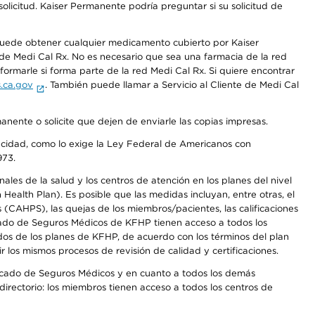
olicitud. Kaiser Permanente podría preguntar si su solicitud de
 puede obtener cualquier medicamento cubierto por Kaiser
e Medi Cal Rx. No es necesario que sea una farmacia de la red
rmarle si forma parte de la red Medi Cal Rx. Si quiere encontrar
.ca.gov
. También puede llamar a Servicio al Cliente de Medi Cal
anente o solicite que dejen de enviarle las copias impresas.
apacidad, como lo exige la Ley Federal de Americanos con
973.
les de la salud y los centros de atención en los planes del nivel
alth Plan). Es posible que las medidas incluyan, entre otras, el
CAHPS), las quejas de los miembros/pacientes, las calificaciones
rcado de Seguros Médicos de KFHP tienen acceso a todos los
dos de los planes de KFHP, de acuerdo con los términos del plan
os mismos procesos de revisión de calidad y certificaciones.
Mercado de Seguros Médicos y en cuanto a todos los demás
irectorio: los miembros tienen acceso a todos los centros de