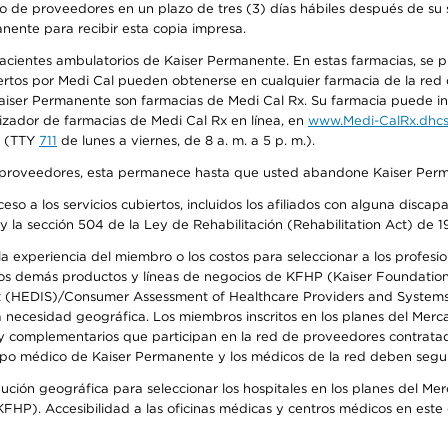
o de proveedores en un plazo de tres (3) días hábiles después de su s
anente para recibir esta copia impresa.
 pacientes ambulatorios de Kaiser Permanente. En estas farmacias, se
tos por Medi Cal pueden obtenerse en cualquier farmacia de la red d
iser Permanente son farmacias de Medi Cal Rx. Su farmacia puede info
izador de farmacias de Medi Cal Rx en línea, en
www.Medi-CalRx.dhcs
na (TTY
711
de lunes a viernes, de 8 a. m. a 5 p. m.).
o de proveedores, esta permanece hasta que usted abandone Kaiser Perm
so a los servicios cubiertos, incluidos los afiliados con alguna disc
y la sección 504 de la Ley de Rehabilitación (Rehabilitation Act) de 1
 experiencia del miembro o los costos para seleccionar a los profesiona
s demás productos y líneas de negocios de KFHP (Kaiser Foundation He
t (HEDIS)/Consumer Assessment of Healthcare Providers and Systems (
la necesidad geográfica. Los miembros inscritos en los planes del Me
s y complementarios que participan en la red de proveedores contrata
o médico de Kaiser Permanente y los médicos de la red deben seguir l
ribución geográfica para seleccionar los hospitales en los planes del 
HP). Accesibilidad a las oficinas médicas y centros médicos en este d