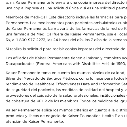
p. m. Kaiser Permanente le enviará una copia impresa del directori
una copia impresa es una solicitud única o si es una solicitud perm
Miembros de Medi-Cal: Este directorio incluye las farmacias para
Permanente. Los medicamentos para pacientes ambulatorios cubier
de Kaiser Permanente. La mayoría de las farmacias de la red de Ka
una farmacia de Medi Cal fuera de Kaiser Permanente, use el local
Rx, al 1-800-977-2273, las 24 horas del día, los 7 días de la sema
Si realiza la solicitud para recibir copias impresas del directori
Los afiliados de Kaiser Permanente tienen el mismo y completo acce
Discapacidades (Federal Americans with Disabilities Act) de 1990, 
Kaiser Permanente toma en cuenta los mismos niveles de calidad, la
Silver del Mercado de Seguros Médicos, como lo hace para todos lo
rendimiento de Healthcare Effectiveness Data and Information Se
de seguridad del paciente, las medidas de calidad del hospital y 
proveedores del cuidado de la salud profesionales, institucionale
de cobertura de KFHP de los miembros. Todos los médicos del grup
Kaiser Permanente aplica los mismos criterios en cuanto a la dist
productos y líneas de negocio de Kaiser Foundation Health Plan (KF
atención de Kaiser Permanente.