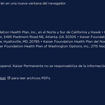
rirán en una nueva ventana del navegador.
ation Health Plan, Inc., en el Norte y Sur de California y Hawái 
r, 3495 Piedmont Road NE, Atlanta, GA 30305 • Kaiser Foundatio
ve, Hyattsville, MD, 20785 • Kaiser Foundation Health Plan del N
ser Foundation Health Plan of Washington Options, Inc., 2715 N
spanol. Kaiser Permanente no se responsabiliza de la información
obat
para leer archivos PDFs.