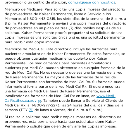
proveedor o un centro de atención,
comuníquese con nosotros
.
Miembro de Medicare: Para solicitar una copia impresa del directorio
de proveedores de Kaiser Permanente, llame a Servicio a los
Miembros al 1-800-443-0815, los siete días de la semana, de 8 a. m. a
8 p. m. Kaiser Permanente le enviará una copia impresa del directorio
de proveedores en un plazo de tres (3) días hábiles después de su
solicitud. Kaiser Permanente podría preguntar si su solicitud de una
copia impresa es una solicitud única o si es una solicitud permanente
para recibir esta copia impresa.
Miembros de Medi-Cal: Este directorio incluye las farmacias para
pacientes ambulatorios de Kaiser Permanente. En estas farmacias, se
puede obtener cualquier medicamento cubierto por Kaiser
Permanente. Los medicamentos para pacientes ambulatorios
cubiertos por Medi Cal pueden obtenerse en cualquier farmacia de la
red de Medi Cal Rx. No es necesario que sea una farmacia de la red
de Kaiser Permanente. La mayoría de las farmacias de la red de
Kaiser Permanente son farmacias de Medi Cal Rx. Su farmacia puede
informarle si forma parte de la red Medi Cal Rx. Si quiere encontrar
una farmacia de Medi Cal fuera de Kaiser Permanente, use el
localizador de farmacias de Medi Cal Rx en línea, en
www.Medi-
CalRx.dhcs.ca.gov
. También puede llamar a Servicio al Cliente de
Medi Cal Rx, al 1-800-977-2273, las 24 horas del día, los 7 días de la
semana (TTY
711
de lunes a viernes, de 8 a. m. a 5 p. m.).
Si realiza la solicitud para recibir copias impresas del directorio de
proveedores, esta permanece hasta que usted abandone Kaiser
Permanente o solicite que dejen de enviarle las copias impresas.