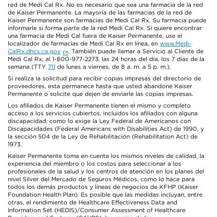
red de Medi Cal Rx. No es necesario que sea una farmacia de la red
de Kaiser Permanente. La mayoría de las farmacias de la red de
Kaiser Permanente son farmacias de Medi Cal Rx. Su farmacia puede
informarle si forma parte de la red Medi Cal Rx. Si quiere encontrar
una farmacia de Medi Cal fuera de Kaiser Permanente, use el
localizador de farmacias de Medi Cal Rx en línea, en
www.Medi-
CalRx.dhcs.ca.gov
. También puede llamar a Servicio al Cliente de
Medi Cal Rx, al 1-800-977-2273, las 24 horas del día, los 7 días de la
semana (TTY
711
de lunes a viernes, de 8 a. m. a 5 p. m.).
Si realiza la solicitud para recibir copias impresas del directorio de
proveedores, esta permanece hasta que usted abandone Kaiser
Permanente o solicite que dejen de enviarle las copias impresas.
Los afiliados de Kaiser Permanente tienen el mismo y completo
acceso a los servicios cubiertos, incluidos los afiliados con alguna
discapacidad, como lo exige la Ley Federal de Americanos con
Discapacidades (Federal Americans with Disabilities Act) de 1990, y
la sección 504 de la Ley de Rehabilitación (Rehabilitation Act) de
1973.
Kaiser Permanente toma en cuenta los mismos niveles de calidad, la
experiencia del miembro o los costos para seleccionar a los
profesionales de la salud y los centros de atención en los planes del
nivel Silver del Mercado de Seguros Médicos, como lo hace para
todos los demás productos y líneas de negocios de KFHP (Kaiser
Foundation Health Plan). Es posible que las medidas incluyan, entre
otras, el rendimiento de Healthcare Effectiveness Data and
Information Set (HEDIS)/Consumer Assessment of Healthcare