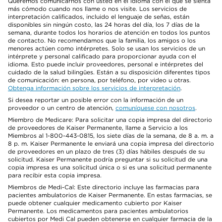
Queremos comunicarnos con usted en el idioma con el que se sienta
más cómodo cuando nos llame o nos visite. Los servicios de
interpretación calificados, incluido el lenguaje de señas, están
disponibles sin ningún costo, las 24 horas del día, los 7 días de la
semana, durante todos los horarios de atención en todos los puntos
de contacto. No recomendamos que la familia, los amigos o los
menores actúen como intérpretes. Solo se usan los servicios de un
intérprete y personal calificado para proporcionar ayuda con el
idioma. Esto puede incluir proveedores, personal e intérpretes del
cuidado de la salud bilingües. Están a su disposición diferentes tipos
de comunicación: en persona, por teléfono, por video u otras.
Obtenga información sobre los servicios de interpretación
.
Si desea reportar un posible error con la información de un
proveedor o un centro de atención,
comuníquese con nosotros
.
Miembro de Medicare: Para solicitar una copia impresa del directorio
de proveedores de Kaiser Permanente, llame a Servicio a los
Miembros al 1-800-443-0815, los siete días de la semana, de 8 a. m. a
8 p. m. Kaiser Permanente le enviará una copia impresa del directorio
de proveedores en un plazo de tres (3) días hábiles después de su
solicitud. Kaiser Permanente podría preguntar si su solicitud de una
copia impresa es una solicitud única o si es una solicitud permanente
para recibir esta copia impresa.
Miembros de Medi-Cal: Este directorio incluye las farmacias para
pacientes ambulatorios de Kaiser Permanente. En estas farmacias, se
puede obtener cualquier medicamento cubierto por Kaiser
Permanente. Los medicamentos para pacientes ambulatorios
cubiertos por Medi Cal pueden obtenerse en cualquier farmacia de la