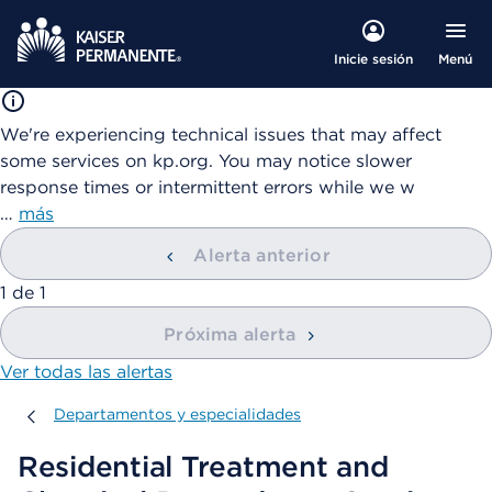
Menú
Inicie sesión
We're experiencing technical issues that may affect
some services on kp.org. You may notice slower
response times or intermittent errors while we w
…
más
Alerta anterior
mostrando
1
de
1
Próxima alerta
Ver todas las alertas
Departamentos y especialidades
Departamentos y especialidades
Residential Treatment and