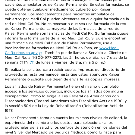
pacientes ambulatorios de Kaiser Permanente. En estas farmacias, se
puede obtener cualquier medicamento cubierto por Kaiser
Permanente. Los medicamentos para pacientes ambulatorios
cubiertos por Medi Cal pueden obtenerse en cualquier farmacia de la
red de Medi Cal Rx. No es necesario que sea una farmacia de la red
de Kaiser Permanente. La mayoría de las farmacias de la red de
Kaiser Permanente son farmacias de Medi Cal Rx. Su farmacia puede
informarle si forma parte de la red Medi Cal Rx. Si quiere encontrar
una farmacia de Medi Cal fuera de Kaiser Permanente, use el
localizador de farmacias de Medi Cal Rx en línea, en
www.Medi-
CalRx.dhcs.ca.gov
. También puede llamar a Servicio al Cliente de
Medi Cal Rx, al 1-800-977-2273, las 24 horas del día, los 7 días de la
semana (TTY
711
de lunes a viernes, de 8 a. m. a 5 p. m.).
Si realiza la solicitud para recibir copias impresas del directorio de
proveedores, esta permanece hasta que usted abandone Kaiser
Permanente o solicite que dejen de enviarle las copias impresas.
Los afiliados de Kaiser Permanente tienen el mismo y completo
acceso a los servicios cubiertos, incluidos los afiliados con alguna
discapacidad, como lo exige la Ley Federal de Americanos con
Discapacidades (Federal Americans with Disabilities Act) de 1990, y
la sección 504 de la Ley de Rehabilitación (Rehabilitation Act) de
1973.
Kaiser Permanente toma en cuenta los mismos niveles de calidad, la
experiencia del miembro o los costos para seleccionar a los
profesionales de la salud y los centros de atención en los planes del
nivel Silver del Mercado de Seguros Médicos, como lo hace para