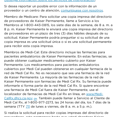
Si desea reportar un posible error con la información de un
proveedor o un centro de atención,
comuníquese con nosotros
.
Miembro de Medicare: Para solicitar una copia impresa del directorio
de proveedores de Kaiser Permanente, llame a Servicio a los
Miembros al 1-800-443-0815, los siete días de la semana, de 8 a. m. a
8 p. m. Kaiser Permanente le enviará una copia impresa del directorio
de proveedores en un plazo de tres (3) días hábiles después de su
solicitud. Kaiser Permanente podría preguntar si su solicitud de una
copia impresa es una solicitud única o si es una solicitud permanente
para recibir esta copia impresa.
Miembros de Medi-Cal: Este directorio incluye las farmacias para
pacientes ambulatorios de Kaiser Permanente. En estas farmacias, se
puede obtener cualquier medicamento cubierto por Kaiser
Permanente. Los medicamentos para pacientes ambulatorios
cubiertos por Medi Cal pueden obtenerse en cualquier farmacia de la
red de Medi Cal Rx. No es necesario que sea una farmacia de la red
de Kaiser Permanente. La mayoría de las farmacias de la red de
Kaiser Permanente son farmacias de Medi Cal Rx. Su farmacia puede
informarle si forma parte de la red Medi Cal Rx. Si quiere encontrar
una farmacia de Medi Cal fuera de Kaiser Permanente, use el
localizador de farmacias de Medi Cal Rx en línea, en
www.Medi-
CalRx.dhcs.ca.gov
. También puede llamar a Servicio al Cliente de
Medi Cal Rx, al 1-800-977-2273, las 24 horas del día, los 7 días de la
semana (TTY
711
de lunes a viernes, de 8 a. m. a 5 p. m.).
Si realiza la solicitud para recibir copias impresas del directorio de
proveedores, esta permanece hasta que usted abandone Kaiser