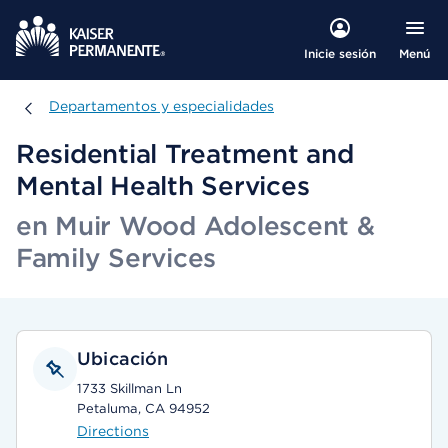
Menú
Inicie sesión
Departamentos y especialidades
Departamentos y especialidades
Residential Treatment and
Mental Health Services
en Muir Wood Adolescent &
Family Services
Ubicación
1733 Skillman Ln
Petaluma, CA 94952
Directions