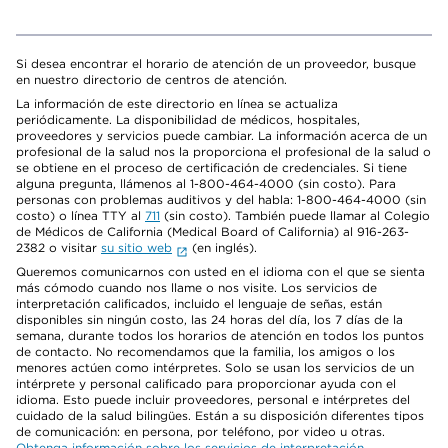
Si desea encontrar el horario de atención de un proveedor, busque
en nuestro directorio de centros de atención.
La información de este directorio en línea se actualiza
periódicamente. La disponibilidad de médicos, hospitales,
proveedores y servicios puede cambiar. La información acerca de un
profesional de la salud nos la proporciona el profesional de la salud o
se obtiene en el proceso de certificación de credenciales. Si tiene
alguna pregunta, llámenos al 1-800-464-4000 (sin costo). Para
personas con problemas auditivos y del habla: 1-800-464-4000 (sin
costo) o línea TTY al
711
(sin costo). También puede llamar al Colegio
de Médicos de California (Medical Board of California) al 916-263-
2382 o visitar
su sitio web
(en inglés).
Queremos comunicarnos con usted en el idioma con el que se sienta
más cómodo cuando nos llame o nos visite. Los servicios de
interpretación calificados, incluido el lenguaje de señas, están
disponibles sin ningún costo, las 24 horas del día, los 7 días de la
semana, durante todos los horarios de atención en todos los puntos
de contacto. No recomendamos que la familia, los amigos o los
menores actúen como intérpretes. Solo se usan los servicios de un
intérprete y personal calificado para proporcionar ayuda con el
idioma. Esto puede incluir proveedores, personal e intérpretes del
cuidado de la salud bilingües. Están a su disposición diferentes tipos
de comunicación: en persona, por teléfono, por video u otras.
Obtenga información sobre los servicios de interpretación
.