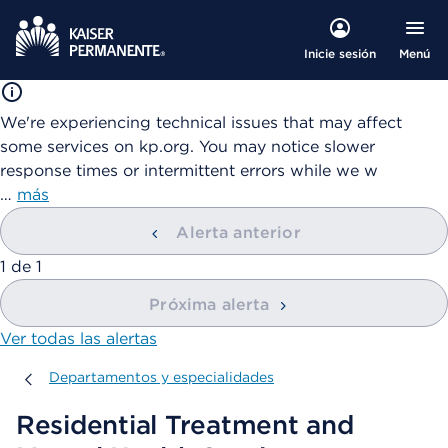
Menú
Inicie sesión
We're experiencing technical issues that may affect
some services on kp.org. You may notice slower
response times or intermittent errors while we w
…
más
Alerta anterior
mostrando
1
de
1
Próxima alerta
Ver todas las alertas
Departamentos y especialidades
Departamentos y especialidades
Residential Treatment and