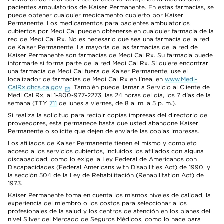
pacientes ambulatorios de Kaiser Permanente. En estas farmacias, se
puede obtener cualquier medicamento cubierto por Kaiser
Permanente. Los medicamentos para pacientes ambulatorios
cubiertos por Medi Cal pueden obtenerse en cualquier farmacia de la
red de Medi Cal Rx. No es necesario que sea una farmacia de la red
de Kaiser Permanente. La mayoría de las farmacias de la red de
Kaiser Permanente son farmacias de Medi Cal Rx. Su farmacia puede
informarle si forma parte de la red Medi Cal Rx. Si quiere encontrar
una farmacia de Medi Cal fuera de Kaiser Permanente, use el
localizador de farmacias de Medi Cal Rx en línea, en
www.Medi-
CalRx.dhcs.ca.gov
. También puede llamar a Servicio al Cliente de
Medi Cal Rx, al 1-800-977-2273, las 24 horas del día, los 7 días de la
semana (TTY
711
de lunes a viernes, de 8 a. m. a 5 p. m.).
Si realiza la solicitud para recibir copias impresas del directorio de
proveedores, esta permanece hasta que usted abandone Kaiser
Permanente o solicite que dejen de enviarle las copias impresas.
Los afiliados de Kaiser Permanente tienen el mismo y completo
acceso a los servicios cubiertos, incluidos los afiliados con alguna
discapacidad, como lo exige la Ley Federal de Americanos con
Discapacidades (Federal Americans with Disabilities Act) de 1990, y
la sección 504 de la Ley de Rehabilitación (Rehabilitation Act) de
1973.
Kaiser Permanente toma en cuenta los mismos niveles de calidad, la
experiencia del miembro o los costos para seleccionar a los
profesionales de la salud y los centros de atención en los planes del
nivel Silver del Mercado de Seguros Médicos, como lo hace para