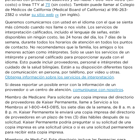
costo) o línea TTY al
711
(sin costo). También puede llamar al Colegio
de Médicos de California (Medical Board of California) al 916-263-
2382 o visitar
su sitio web
(en inglés).
Queremos comunicarnos con usted en el idioma con el que se sienta
más cómodo cuando nos llame o nos visite. Los servicios de
interpretación calificados, incluido el lenguaje de señas, están
disponibles sin ningún costo, las 24 horas del día, los 7 días de la
semana, durante todos los horarios de atención en todos los puntos
de contacto. No recomendamos que la familia, los amigos o los
menores actúen como intérpretes. Solo se usan los servicios de un
intérprete y personal calificado para proporcionar ayuda con el
idioma. Esto puede incluir proveedores, personal e intérpretes del
cuidado de la salud bilingües. Están a su disposición diferentes tipos
de comunicación: en persona, por teléfono, por video u otras.
Obtenga información sobre los servicios de interpretación
.
Si desea reportar un posible error con la información de un
proveedor o un centro de atención,
comuníquese con nosotros
.
Miembro de Medicare: Para solicitar una copia impresa del directorio
de proveedores de Kaiser Permanente, llame a Servicio a los
Miembros al 1-800-443-0815, los siete días de la semana, de 8 a. m. a
8 p. m. Kaiser Permanente le enviará una copia impresa del directorio
de proveedores en un plazo de tres (3) días hábiles después de su
solicitud. Kaiser Permanente podría preguntar si su solicitud de una
copia impresa es una solicitud única o si es una solicitud permanente
para recibir esta copia impresa.
Miembros de Medi-Cal: Este directorio incluye las farmacias para