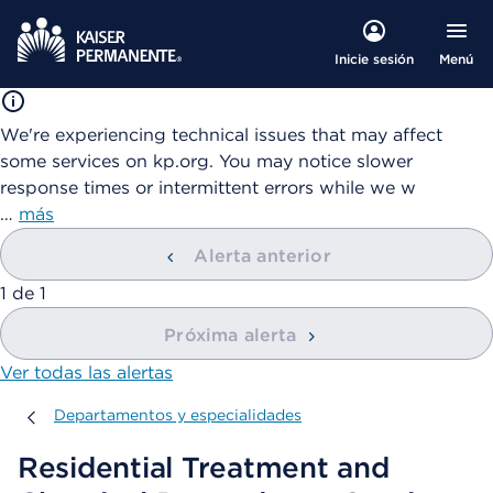
Menú
Inicie sesión
We're experiencing technical issues that may affect
some services on kp.org. You may notice slower
response times or intermittent errors while we w
…
más
Alerta anterior
mostrando
1
de
1
Próxima alerta
Ver todas las alertas
Departamentos y especialidades
Departamentos y especialidades
Residential Treatment and