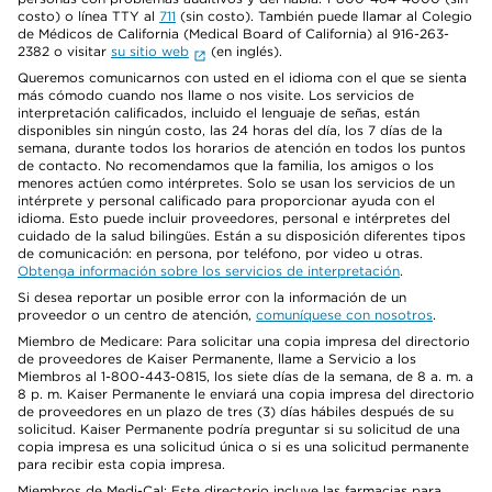
costo) o línea TTY al
711
(sin costo). También puede llamar al Colegio
de Médicos de California (Medical Board of California) al 916-263-
2382 o visitar
su sitio web
(en inglés).
Queremos comunicarnos con usted en el idioma con el que se sienta
más cómodo cuando nos llame o nos visite. Los servicios de
interpretación calificados, incluido el lenguaje de señas, están
disponibles sin ningún costo, las 24 horas del día, los 7 días de la
semana, durante todos los horarios de atención en todos los puntos
de contacto. No recomendamos que la familia, los amigos o los
menores actúen como intérpretes. Solo se usan los servicios de un
intérprete y personal calificado para proporcionar ayuda con el
idioma. Esto puede incluir proveedores, personal e intérpretes del
cuidado de la salud bilingües. Están a su disposición diferentes tipos
de comunicación: en persona, por teléfono, por video u otras.
Obtenga información sobre los servicios de interpretación
.
Si desea reportar un posible error con la información de un
proveedor o un centro de atención,
comuníquese con nosotros
.
Miembro de Medicare: Para solicitar una copia impresa del directorio
de proveedores de Kaiser Permanente, llame a Servicio a los
Miembros al 1-800-443-0815, los siete días de la semana, de 8 a. m. a
8 p. m. Kaiser Permanente le enviará una copia impresa del directorio
de proveedores en un plazo de tres (3) días hábiles después de su
solicitud. Kaiser Permanente podría preguntar si su solicitud de una
copia impresa es una solicitud única o si es una solicitud permanente
para recibir esta copia impresa.
Miembros de Medi-Cal: Este directorio incluye las farmacias para