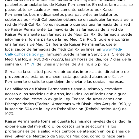
pacientes ambulatorios de Kaiser Permanente. En estas farmacias, se
puede obtener cualquier medicamento cubierto por Kaiser
Permanente. Los medicamentos para pacientes ambulatorios
cubiertos por Medi Cal pueden obtenerse en cualquier farmacia de la
red de Medi Cal Rx. No es necesario que sea una farmacia de la red
de Kaiser Permanente. La mayoría de las farmacias de la red de
Kaiser Permanente son farmacias de Medi Cal Rx. Su farmacia puede
informarle si forma parte de la red Medi Cal Rx. Si quiere encontrar
una farmacia de Medi Cal fuera de Kaiser Permanente, use el
localizador de farmacias de Medi Cal Rx en línea, en
www.Medi-
CalRx.dhcs.ca.gov
. También puede llamar a Servicio al Cliente de
Medi Cal Rx, al 1-800-977-2273, las 24 horas del día, los 7 días de la
semana (TTY
711
de lunes a viernes, de 8 a. m. a 5 p. m.).
Si realiza la solicitud para recibir copias impresas del directorio de
proveedores, esta permanece hasta que usted abandone Kaiser
Permanente o solicite que dejen de enviarle las copias impresas.
Los afiliados de Kaiser Permanente tienen el mismo y completo
acceso a los servicios cubiertos, incluidos los afiliados con alguna
discapacidad, como lo exige la Ley Federal de Americanos con
Discapacidades (Federal Americans with Disabilities Act) de 1990, y
la sección 504 de la Ley de Rehabilitación (Rehabilitation Act) de
1973.
Kaiser Permanente toma en cuenta los mismos niveles de calidad, la
experiencia del miembro o los costos para seleccionar a los
profesionales de la salud y los centros de atención en los planes del
nivel Silver del Mercado de Seguros Médicos, como lo hace para