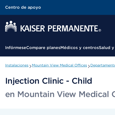
Centro de apoyo
Menú contextual
Infórmese
Compare planes
Médicos y centros
Salud y
Instalaciones
Mountain View Medical Offices
Departamento
Injection Clinic - Child
en Mountain View Medical O