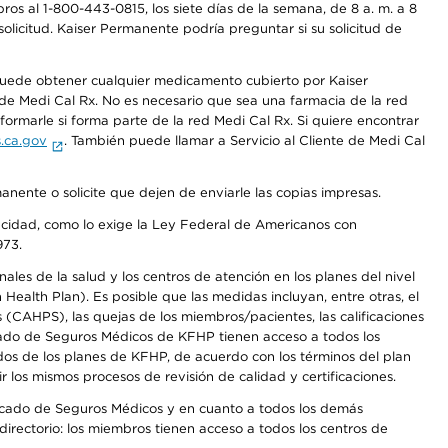
os al 1-800-443-0815, los siete días de la semana, de 8 a. m. a 8
olicitud. Kaiser Permanente podría preguntar si su solicitud de
 puede obtener cualquier medicamento cubierto por Kaiser
e Medi Cal Rx. No es necesario que sea una farmacia de la red
rmarle si forma parte de la red Medi Cal Rx. Si quiere encontrar
.ca.gov
. También puede llamar a Servicio al Cliente de Medi Cal
anente o solicite que dejen de enviarle las copias impresas.
apacidad, como lo exige la Ley Federal de Americanos con
973.
les de la salud y los centros de atención en los planes del nivel
alth Plan). Es posible que las medidas incluyan, entre otras, el
CAHPS), las quejas de los miembros/pacientes, las calificaciones
rcado de Seguros Médicos de KFHP tienen acceso a todos los
dos de los planes de KFHP, de acuerdo con los términos del plan
os mismos procesos de revisión de calidad y certificaciones.
Mercado de Seguros Médicos y en cuanto a todos los demás
irectorio: los miembros tienen acceso a todos los centros de