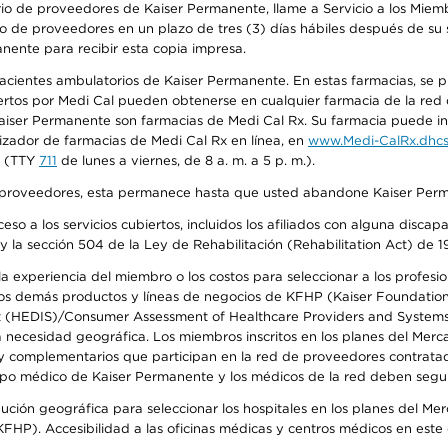
io de proveedores de Kaiser Permanente, llame a Servicio a los Miembr
o de proveedores en un plazo de tres (3) días hábiles después de su s
anente para recibir esta copia impresa.
 pacientes ambulatorios de Kaiser Permanente. En estas farmacias, se
tos por Medi Cal pueden obtenerse en cualquier farmacia de la red d
iser Permanente son farmacias de Medi Cal Rx. Su farmacia puede info
izador de farmacias de Medi Cal Rx en línea, en
www.Medi-CalRx.dhcs
na (TTY
711
de lunes a viernes, de 8 a. m. a 5 p. m.).
o de proveedores, esta permanece hasta que usted abandone Kaiser Perm
so a los servicios cubiertos, incluidos los afiliados con alguna disc
y la sección 504 de la Ley de Rehabilitación (Rehabilitation Act) de 1
 experiencia del miembro o los costos para seleccionar a los profesiona
s demás productos y líneas de negocios de KFHP (Kaiser Foundation He
t (HEDIS)/Consumer Assessment of Healthcare Providers and Systems (
la necesidad geográfica. Los miembros inscritos en los planes del Me
s y complementarios que participan en la red de proveedores contrata
o médico de Kaiser Permanente y los médicos de la red deben seguir l
ribución geográfica para seleccionar los hospitales en los planes del 
HP). Accesibilidad a las oficinas médicas y centros médicos en este d