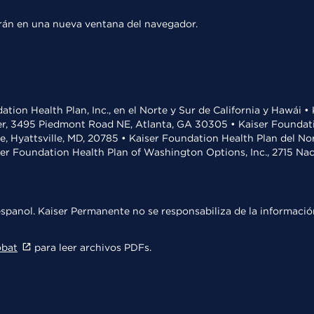
rirán en una nueva ventana del navegador.
ation Health Plan, Inc., en el Norte y Sur de California y Hawái 
r, 3495 Piedmont Road NE, Atlanta, GA 30305 • Kaiser Foundatio
ve, Hyattsville, MD, 20785 • Kaiser Foundation Health Plan del N
ser Foundation Health Plan of Washington Options, Inc., 2715 N
spanol. Kaiser Permanente no se responsabiliza de la información
obat
para leer archivos PDFs.