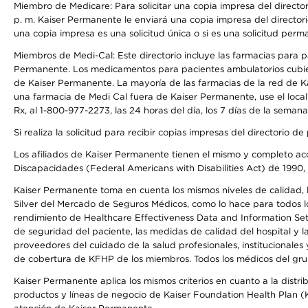
Miembro de Medicare: Para solicitar una copia impresa del director
p. m. Kaiser Permanente le enviará una copia impresa del directori
una copia impresa es una solicitud única o si es una solicitud perm
Miembros de Medi-Cal: Este directorio incluye las farmacias para
Permanente. Los medicamentos para pacientes ambulatorios cubier
de Kaiser Permanente. La mayoría de las farmacias de la red de Ka
una farmacia de Medi Cal fuera de Kaiser Permanente, use el local
Rx, al 1-800-977-2273, las 24 horas del día, los 7 días de la sema
Si realiza la solicitud para recibir copias impresas del directori
Los afiliados de Kaiser Permanente tienen el mismo y completo acce
Discapacidades (Federal Americans with Disabilities Act) de 1990, 
Kaiser Permanente toma en cuenta los mismos niveles de calidad, la
Silver del Mercado de Seguros Médicos, como lo hace para todos lo
rendimiento de Healthcare Effectiveness Data and Information Se
de seguridad del paciente, las medidas de calidad del hospital y 
proveedores del cuidado de la salud profesionales, institucionale
de cobertura de KFHP de los miembros. Todos los médicos del grup
Kaiser Permanente aplica los mismos criterios en cuanto a la dist
productos y líneas de negocio de Kaiser Foundation Health Plan (KF