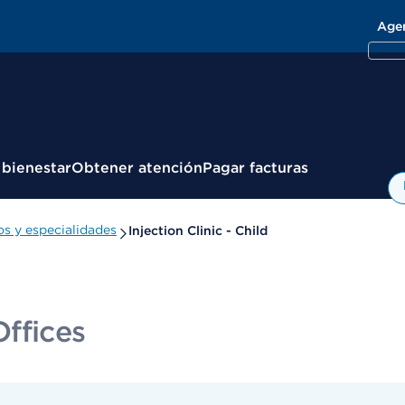
Age
 bienestar
Obtener atención
Pagar facturas
s y especialidades
Injection Clinic - Child
ffices