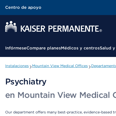
Centro de apoyo
Menú contextual
Infórmese
Compare planes
Médicos y centros
Salud y
Instalaciones
Mountain View Medical Offices
Departamento
Psychiatry
en Mountain View Medical O
Our department offers many best-practice, evidence-based tr