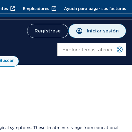
ntes
Empleadores
Ayuda para pagar sus facturas
Iniciar sesión
Regístrese
Bu
Buscar
ogical symptoms. These treatments range from educational