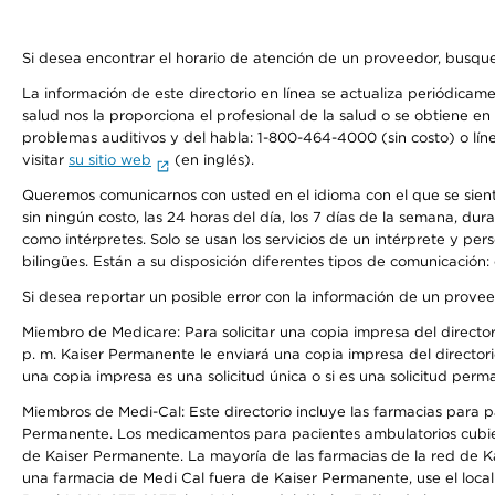
Si desea encontrar el horario de atención de un proveedor, busque
La información de este directorio en línea se actualiza periódicam
salud nos la proporciona el profesional de la salud o se obtiene e
problemas auditivos y del habla: 1-800-464-4000 (sin costo) o lín
visitar
su sitio web
(en inglés).
Queremos comunicarnos con usted en el idioma con el que se sienta 
sin ningún costo, las 24 horas del día, los 7 días de la semana, d
como intérpretes. Solo se usan los servicios de un intérprete y per
bilingües. Están a su disposición diferentes tipos de comunicación:
Si desea reportar un posible error con la información de un prove
Miembro de Medicare: Para solicitar una copia impresa del director
p. m. Kaiser Permanente le enviará una copia impresa del directori
una copia impresa es una solicitud única o si es una solicitud perm
Miembros de Medi-Cal: Este directorio incluye las farmacias para
Permanente. Los medicamentos para pacientes ambulatorios cubier
de Kaiser Permanente. La mayoría de las farmacias de la red de Ka
una farmacia de Medi Cal fuera de Kaiser Permanente, use el local