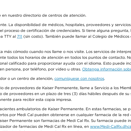
 en nuestro directorio de centros de atención.
ente. La disponibilidad de médicos, hospitales, proveedores y servici
n el proceso de certificación de credenciales. Si tiene alguna pregunt
ea TTY al
711
(sin costo). También puede llamar al Colegio de Médicos d
más cómodo cuando nos llame o nos visite. Los servicios de interpreta
urante todos los horarios de atención en todos los puntos de contacto.
sonal calificado para proporcionar ayuda con el idioma. Esto puede inc
 en persona, por teléfono, por video u otras.
Obtenga información sobre
edor o un centro de atención,
comuníquese con nosotros
.
io de proveedores de Kaiser Permanente, llame a Servicio a los Miembr
o de proveedores en un plazo de tres (3) días hábiles después de su s
anente para recibir esta copia impresa.
 pacientes ambulatorios de Kaiser Permanente. En estas farmacias, se
tos por Medi Cal pueden obtenerse en cualquier farmacia de la red d
iser Permanente son farmacias de Medi Cal Rx. Su farmacia puede info
izador de farmacias de Medi Cal Rx en línea, en
www.Medi-CalRx.dhcs