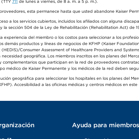
na (TTY
711
de lunes a viernes, de 8 a. m. a 5 p. m.).
o de proveedores, esta permanece hasta que usted abandone Kaiser Perm
so a los servicios cubiertos, incluidos los afiliados con alguna disc
y la sección 504 de la Ley de Rehabilitación (Rehabilitation Act) de 1
 experiencia del miembro o los costos para seleccionar a los profesiona
s demás productos y líneas de negocios de KFHP (Kaiser Foundation He
t (HEDIS)/Consumer Assessment of Healthcare Providers and Systems (
la necesidad geográfica. Los miembros inscritos en los planes del Me
s y complementarios que participan en la red de proveedores contrata
o médico de Kaiser Permanente y los médicos de la red deben seguir l
ribución geográfica para seleccionar los hospitales en los planes del 
HP). Accesibilidad a las oficinas médicas y centros médicos en este d
rganización
Ayuda para miembro