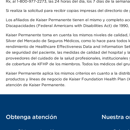
Rx, al 1-800-977-2273, las 24 horas del día, los 7 días de la sema
Si realiza la solicitud para recibir copias impresas del directori
Los afiliados de Kaiser Permanente tienen el mismo y completo acce
Discapacidades (Federal Americans with Disabilities Act) de 1990, 
Kaiser Permanente toma en cuenta los mismos niveles de calidad, la
Silver del Mercado de Seguros Médicos, como lo hace para todos lo
rendimiento de Healthcare Effectiveness Data and Information Se
de seguridad del paciente, las medidas de calidad del hospital y 
proveedores del cuidado de la salud profesionales, institucionale
de cobertura de KFHP de los miembros. Todos los médicos del grup
Kaiser Permanente aplica los mismos criterios en cuanto a la dist
productos y líneas de negocio de Kaiser Foundation Health Plan (KF
atención de Kaiser Permanente.
Obtenga atención
Nuestra o