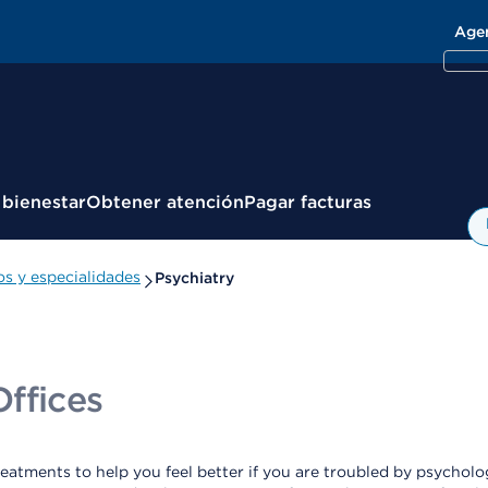
Age
 bienestar
Obtener atención
Pagar facturas
s y especialidades
Psychiatry
ffices
eatments to help you feel better if you are troubled by psychol