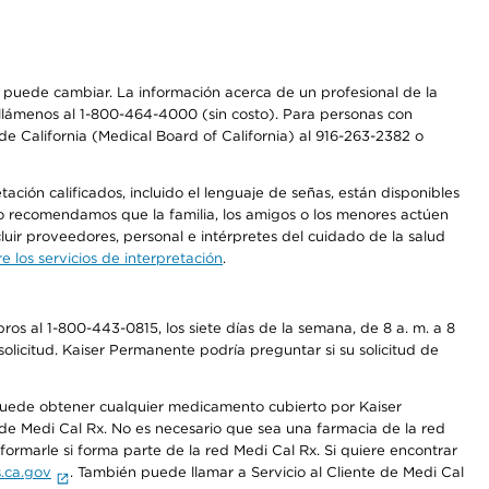
os puede cambiar. La información acerca de un profesional de la
a, llámenos al 1-800-464-4000 (sin costo). Para personas con
e California (Medical Board of California) al 916-263-2382 o
ción calificados, incluido el lenguaje de señas, están disponibles
 No recomendamos que la familia, los amigos o los menores actúen
luir proveedores, personal e intérpretes del cuidado de la salud
 los servicios de interpretación
.
os al 1-800-443-0815, los siete días de la semana, de 8 a. m. a 8
olicitud. Kaiser Permanente podría preguntar si su solicitud de
 puede obtener cualquier medicamento cubierto por Kaiser
e Medi Cal Rx. No es necesario que sea una farmacia de la red
rmarle si forma parte de la red Medi Cal Rx. Si quiere encontrar
.ca.gov
. También puede llamar a Servicio al Cliente de Medi Cal