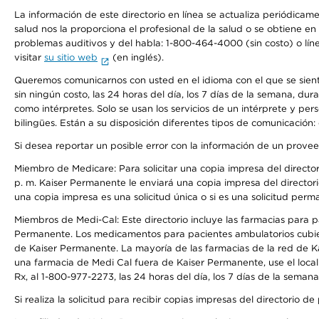
La información de este directorio en línea se actualiza periódicam
salud nos la proporciona el profesional de la salud o se obtiene e
problemas auditivos y del habla: 1-800-464-4000 (sin costo) o lín
visitar
su sitio web
(en inglés).
Queremos comunicarnos con usted en el idioma con el que se sienta 
sin ningún costo, las 24 horas del día, los 7 días de la semana, d
como intérpretes. Solo se usan los servicios de un intérprete y per
bilingües. Están a su disposición diferentes tipos de comunicación:
Si desea reportar un posible error con la información de un prove
Miembro de Medicare: Para solicitar una copia impresa del director
p. m. Kaiser Permanente le enviará una copia impresa del directori
una copia impresa es una solicitud única o si es una solicitud perm
Miembros de Medi-Cal: Este directorio incluye las farmacias para
Permanente. Los medicamentos para pacientes ambulatorios cubier
de Kaiser Permanente. La mayoría de las farmacias de la red de Ka
una farmacia de Medi Cal fuera de Kaiser Permanente, use el local
Rx, al 1-800-977-2273, las 24 horas del día, los 7 días de la sema
Si realiza la solicitud para recibir copias impresas del directori