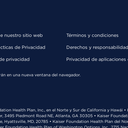
e nuestro sitio web
Términos y condiciones
cticas de Privacidad
Derechos y responsabilida
de privacidad
Privacidad de aplicaciones 
rirán en una nueva ventana del navegador.
ation Health Plan, Inc., en el Norte y Sur de California y Hawái 
r, 3495 Piedmont Road NE, Atlanta, GA 30305 • Kaiser Foundatio
ve, Hyattsville, MD, 20785 • Kaiser Foundation Health Plan del N
ser Foundation Health Plan of Washington Options, Inc., 2715 N