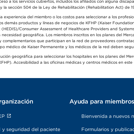
so a los servicios cubiertos, incluidos los afiliados con alguna disc
y la sección 504 de la Ley de Rehabilitación (Rehabilitation Act) de 1
 experiencia del miembro o los costos para seleccionar a los profesiona
s demás productos y líneas de negocios de KFHP (Kaiser Foundation He
t (HEDIS)/Consumer Assessment of Healthcare Providers and Systems (
la necesidad geográfica. Los miembros inscritos en los planes del Me
s y complementarios que participan en la red de proveedores contrata
o médico de Kaiser Permanente y los médicos de la red deben seguir l
ribución geográfica para seleccionar los hospitales en los planes del 
HP). Accesibilidad a las oficinas médicas y centros médicos en este d
rganización
Ayuda para miembro
KP
Bienvenida a nuevos 
 y seguridad del paciente
Formularios y publica