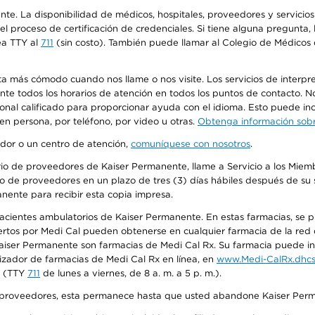
ente. La disponibilidad de médicos, hospitales, proveedores y servici
n el proceso de certificación de credenciales. Si tiene alguna pregunt
ea TTY al
711
(sin costo). También puede llamar al Colegio de Médicos d
más cómodo cuando nos llame o nos visite. Los servicios de interpreta
urante todos los horarios de atención en todos los puntos de contacto.
sonal calificado para proporcionar ayuda con el idioma. Esto puede inc
 en persona, por teléfono, por video u otras.
Obtenga información sobre
edor o un centro de atención,
comuníquese con nosotros
.
io de proveedores de Kaiser Permanente, llame a Servicio a los Miembr
o de proveedores en un plazo de tres (3) días hábiles después de su s
anente para recibir esta copia impresa.
 pacientes ambulatorios de Kaiser Permanente. En estas farmacias, se
tos por Medi Cal pueden obtenerse en cualquier farmacia de la red d
iser Permanente son farmacias de Medi Cal Rx. Su farmacia puede info
izador de farmacias de Medi Cal Rx en línea, en
www.Medi-CalRx.dhcs
na (TTY
711
de lunes a viernes, de 8 a. m. a 5 p. m.).
o de proveedores, esta permanece hasta que usted abandone Kaiser Perm