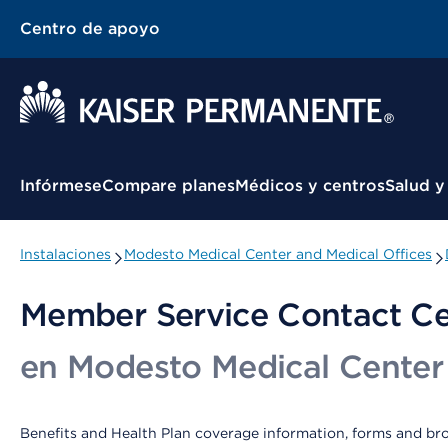
Centro de apoyo
Menú contextual
Infórmese
Compare planes
Médicos y centros
Salud y
Instalaciones
Modesto Medical Center and Medical Offices
Member Service Contact Ce
en Modesto Medical Center 
Benefits and Health Plan coverage information, forms and br