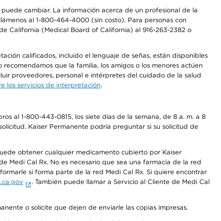
os puede cambiar. La información acerca de un profesional de la
a, llámenos al 1-800-464-4000 (sin costo). Para personas con
e California (Medical Board of California) al 916-263-2382 o
ción calificados, incluido el lenguaje de señas, están disponibles
 No recomendamos que la familia, los amigos o los menores actúen
luir proveedores, personal e intérpretes del cuidado de la salud
 los servicios de interpretación
.
os al 1-800-443-0815, los siete días de la semana, de 8 a. m. a 8
olicitud. Kaiser Permanente podría preguntar si su solicitud de
 puede obtener cualquier medicamento cubierto por Kaiser
e Medi Cal Rx. No es necesario que sea una farmacia de la red
rmarle si forma parte de la red Medi Cal Rx. Si quiere encontrar
.ca.gov
. También puede llamar a Servicio al Cliente de Medi Cal
anente o solicite que dejen de enviarle las copias impresas.