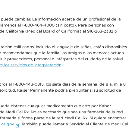
os puede cambiar. La información acerca de un profesional de la
a, llámenos al 1-800-464-4000 (sin costo). Para personas con
e California (Medical Board of California) al 916-263-2382 o
ción calificados, incluido el lenguaje de señas, están disponibles
 No recomendamos que la familia, los amigos o los menores actúen
luir proveedores, personal e intérpretes del cuidado de la salud
 los servicios de interpretación
.
os al 1-800-443-0815, los siete días de la semana, de 8 a. m. a 8
olicitud. Kaiser Permanente podría preguntar si su solicitud de
 puede obtener cualquier medicamento cubierto por Kaiser
e Medi Cal Rx. No es necesario que sea una farmacia de la red
rmarle si forma parte de la red Medi Cal Rx. Si quiere encontrar
.ca.gov
. También puede llamar a Servicio al Cliente de Medi Cal