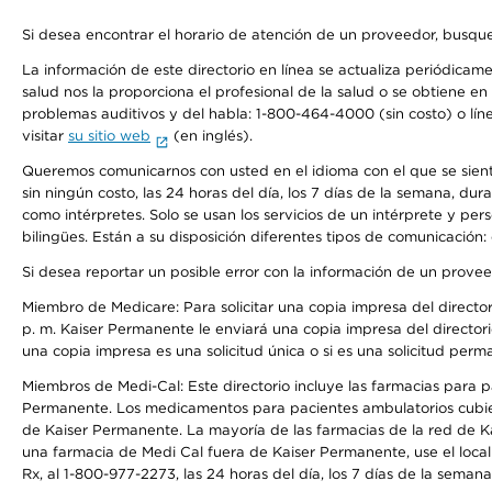
Si desea encontrar el horario de atención de un proveedor, busque
La información de este directorio en línea se actualiza periódicam
salud nos la proporciona el profesional de la salud o se obtiene e
problemas auditivos y del habla: 1-800-464-4000 (sin costo) o lín
visitar
su sitio web
(en inglés).
Queremos comunicarnos con usted en el idioma con el que se sienta 
sin ningún costo, las 24 horas del día, los 7 días de la semana, d
como intérpretes. Solo se usan los servicios de un intérprete y per
bilingües. Están a su disposición diferentes tipos de comunicación:
Si desea reportar un posible error con la información de un prove
Miembro de Medicare: Para solicitar una copia impresa del director
p. m. Kaiser Permanente le enviará una copia impresa del directori
una copia impresa es una solicitud única o si es una solicitud perm
Miembros de Medi-Cal: Este directorio incluye las farmacias para
Permanente. Los medicamentos para pacientes ambulatorios cubier
de Kaiser Permanente. La mayoría de las farmacias de la red de Ka
una farmacia de Medi Cal fuera de Kaiser Permanente, use el local
Rx, al 1-800-977-2273, las 24 horas del día, los 7 días de la sema