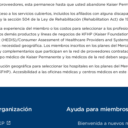
o de proveedores, esta permanece hasta que usted abandone Kaiser Perm
so a los servicios cubiertos, incluidos los afiliados con alguna disc
y la sección 504 de la Ley de Rehabilitación (Rehabilitation Act) de 1
 experiencia del miembro o los costos para seleccionar a los profesiona
s demás productos y líneas de negocios de KFHP (Kaiser Foundation He
t (HEDIS)/Consumer Assessment of Healthcare Providers and Systems (
la necesidad geográfica. Los miembros inscritos en los planes del Me
s y complementarios que participan en la red de proveedores contrata
o médico de Kaiser Permanente y los médicos de la red deben seguir l
ribución geográfica para seleccionar los hospitales en los planes del 
HP). Accesibilidad a las oficinas médicas y centros médicos en este d
rganización
Ayuda para miembro
KP
Bienvenida a nuevos 