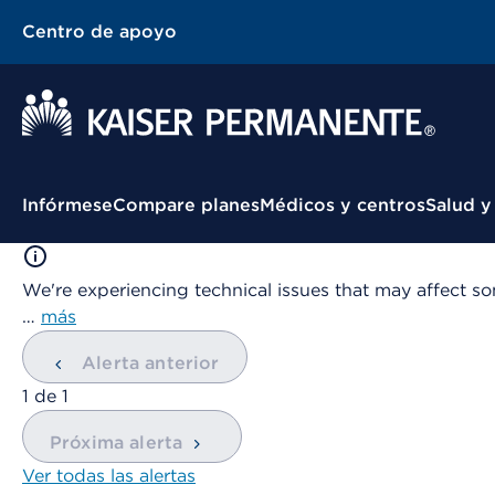
Centro de apoyo
Menú contextual
Infórmese
Compare planes
Médicos y centros
Salud y
We're experiencing technical issues that may affect so
…
más
Alerta anterior
mostrando
1
de
1
Próxima alerta
Ver todas las alertas