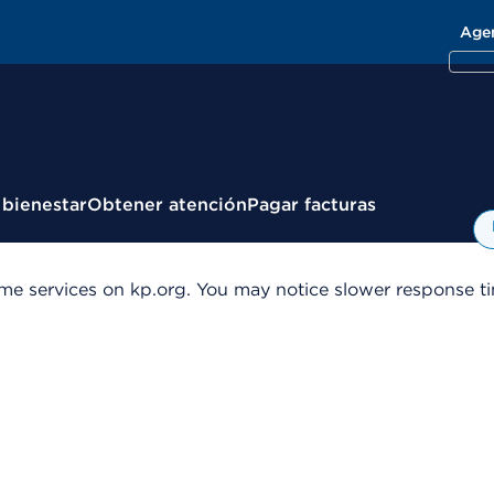
Age
 bienestar
Obtener atención
Pagar facturas
me services on kp.org. You may notice slower response tim