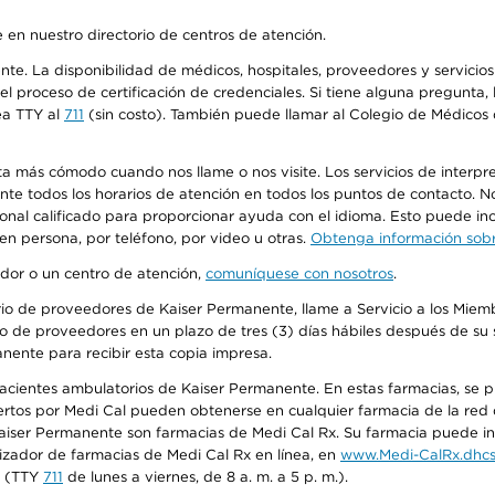
 en nuestro directorio de centros de atención.
ente. La disponibilidad de médicos, hospitales, proveedores y servici
n el proceso de certificación de credenciales. Si tiene alguna pregunt
ea TTY al
711
(sin costo). También puede llamar al Colegio de Médicos d
más cómodo cuando nos llame o nos visite. Los servicios de interpreta
urante todos los horarios de atención en todos los puntos de contacto.
sonal calificado para proporcionar ayuda con el idioma. Esto puede inc
 en persona, por teléfono, por video u otras.
Obtenga información sobre
edor o un centro de atención,
comuníquese con nosotros
.
io de proveedores de Kaiser Permanente, llame a Servicio a los Miembr
o de proveedores en un plazo de tres (3) días hábiles después de su s
anente para recibir esta copia impresa.
 pacientes ambulatorios de Kaiser Permanente. En estas farmacias, se
tos por Medi Cal pueden obtenerse en cualquier farmacia de la red d
iser Permanente son farmacias de Medi Cal Rx. Su farmacia puede info
izador de farmacias de Medi Cal Rx en línea, en
www.Medi-CalRx.dhcs
na (TTY
711
de lunes a viernes, de 8 a. m. a 5 p. m.).