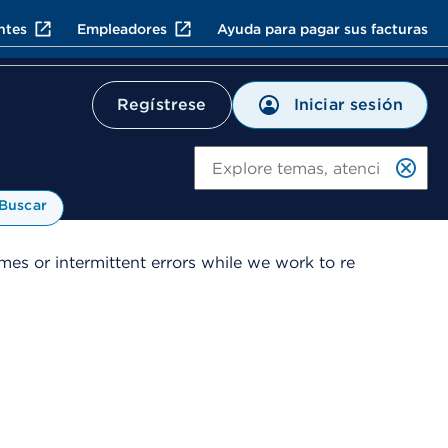
ntes
Empleadores
Ayuda para pagar sus facturas
Iniciar sesión
Regístrese
Bu
Buscar
es or intermittent errors while we work to re