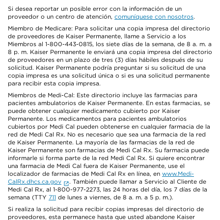
Si desea reportar un posible error con la información de un
proveedor o un centro de atención,
comuníquese con nosotros
.
Miembro de Medicare: Para solicitar una copia impresa del directorio
de proveedores de Kaiser Permanente, llame a Servicio a los
Miembros al 1-800-443-0815, los siete días de la semana, de 8 a. m. a
8 p. m. Kaiser Permanente le enviará una copia impresa del directorio
de proveedores en un plazo de tres (3) días hábiles después de su
solicitud. Kaiser Permanente podría preguntar si su solicitud de una
copia impresa es una solicitud única o si es una solicitud permanente
para recibir esta copia impresa.
Miembros de Medi-Cal: Este directorio incluye las farmacias para
pacientes ambulatorios de Kaiser Permanente. En estas farmacias, se
puede obtener cualquier medicamento cubierto por Kaiser
Permanente. Los medicamentos para pacientes ambulatorios
cubiertos por Medi Cal pueden obtenerse en cualquier farmacia de la
red de Medi Cal Rx. No es necesario que sea una farmacia de la red
de Kaiser Permanente. La mayoría de las farmacias de la red de
Kaiser Permanente son farmacias de Medi Cal Rx. Su farmacia puede
informarle si forma parte de la red Medi Cal Rx. Si quiere encontrar
una farmacia de Medi Cal fuera de Kaiser Permanente, use el
localizador de farmacias de Medi Cal Rx en línea, en
www.Medi-
CalRx.dhcs.ca.gov
. También puede llamar a Servicio al Cliente de
Medi Cal Rx, al 1-800-977-2273, las 24 horas del día, los 7 días de la
semana (TTY
711
de lunes a viernes, de 8 a. m. a 5 p. m.).
Si realiza la solicitud para recibir copias impresas del directorio de
proveedores, esta permanece hasta que usted abandone Kaiser