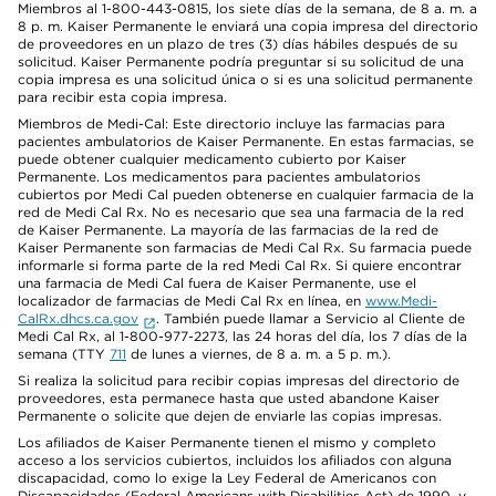
Miembros al 1-800-443-0815, los siete días de la semana, de 8 a. m. a
8 p. m. Kaiser Permanente le enviará una copia impresa del directorio
de proveedores en un plazo de tres (3) días hábiles después de su
solicitud. Kaiser Permanente podría preguntar si su solicitud de una
copia impresa es una solicitud única o si es una solicitud permanente
para recibir esta copia impresa.
Miembros de Medi-Cal: Este directorio incluye las farmacias para
pacientes ambulatorios de Kaiser Permanente. En estas farmacias, se
puede obtener cualquier medicamento cubierto por Kaiser
Permanente. Los medicamentos para pacientes ambulatorios
cubiertos por Medi Cal pueden obtenerse en cualquier farmacia de la
red de Medi Cal Rx. No es necesario que sea una farmacia de la red
de Kaiser Permanente. La mayoría de las farmacias de la red de
Kaiser Permanente son farmacias de Medi Cal Rx. Su farmacia puede
informarle si forma parte de la red Medi Cal Rx. Si quiere encontrar
una farmacia de Medi Cal fuera de Kaiser Permanente, use el
localizador de farmacias de Medi Cal Rx en línea, en
www.Medi-
CalRx.dhcs.ca.gov
. También puede llamar a Servicio al Cliente de
Medi Cal Rx, al 1-800-977-2273, las 24 horas del día, los 7 días de la
semana (TTY
711
de lunes a viernes, de 8 a. m. a 5 p. m.).
Si realiza la solicitud para recibir copias impresas del directorio de
proveedores, esta permanece hasta que usted abandone Kaiser
Permanente o solicite que dejen de enviarle las copias impresas.
Los afiliados de Kaiser Permanente tienen el mismo y completo
acceso a los servicios cubiertos, incluidos los afiliados con alguna
discapacidad, como lo exige la Ley Federal de Americanos con
Discapacidades (Federal Americans with Disabilities Act) de 1990, y