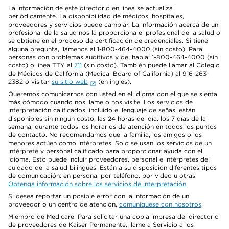
La información de este directorio en línea se actualiza
periódicamente. La disponibilidad de médicos, hospitales,
proveedores y servicios puede cambiar. La información acerca de un
profesional de la salud nos la proporciona el profesional de la salud o
se obtiene en el proceso de certificación de credenciales. Si tiene
alguna pregunta, llámenos al 1-800-464-4000 (sin costo). Para
personas con problemas auditivos y del habla: 1-800-464-4000 (sin
costo) o línea TTY al
711
(sin costo). También puede llamar al Colegio
de Médicos de California (Medical Board of California) al 916-263-
2382 o visitar
su sitio web
(en inglés).
Queremos comunicarnos con usted en el idioma con el que se sienta
más cómodo cuando nos llame o nos visite. Los servicios de
interpretación calificados, incluido el lenguaje de señas, están
disponibles sin ningún costo, las 24 horas del día, los 7 días de la
semana, durante todos los horarios de atención en todos los puntos
de contacto. No recomendamos que la familia, los amigos o los
menores actúen como intérpretes. Solo se usan los servicios de un
intérprete y personal calificado para proporcionar ayuda con el
idioma. Esto puede incluir proveedores, personal e intérpretes del
cuidado de la salud bilingües. Están a su disposición diferentes tipos
de comunicación: en persona, por teléfono, por video u otras.
Obtenga información sobre los servicios de interpretación
.
Si desea reportar un posible error con la información de un
proveedor o un centro de atención,
comuníquese con nosotros
.
Miembro de Medicare: Para solicitar una copia impresa del directorio
de proveedores de Kaiser Permanente, llame a Servicio a los