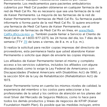
Permanente. Los medicamentos para pacientes ambulatorios
cubiertos por Medi Cal pueden obtenerse en cualquier farmacia de la
red de Medi Cal Rx. No es necesario que sea una farmacia de la red
de Kaiser Permanente. La mayoría de las farmacias de la red de
Kaiser Permanente son farmacias de Medi Cal Rx. Su farmacia puede
informarle si forma parte de la red Medi Cal Rx. Si quiere encontrar
una farmacia de Medi Cal fuera de Kaiser Permanente, use el
localizador de farmacias de Medi Cal Rx en línea, en
www.Medi-
CalRx.dhcs.ca.gov
. También puede llamar a Servicio al Cliente de
Medi Cal Rx, al 1-800-977-2273, las 24 horas del día, los 7 días de la
semana (TTY
711
de lunes a viernes, de 8 a. m. a 5 p. m.).
Si realiza la solicitud para recibir copias impresas del directorio de
proveedores, esta permanece hasta que usted abandone Kaiser
Permanente o solicite que dejen de enviarle las copias impresas.
Los afiliados de Kaiser Permanente tienen el mismo y completo
acceso a los servicios cubiertos, incluidos los afiliados con alguna
discapacidad, como lo exige la Ley Federal de Americanos con
Discapacidades (Federal Americans with Disabilities Act) de 1990, y
la sección 504 de la Ley de Rehabilitación (Rehabilitation Act) de
1973.
Kaiser Permanente toma en cuenta los mismos niveles de calidad, la
experiencia del miembro o los costos para seleccionar a los
profesionales de la salud y los centros de atención en los planes del
nivel Silver del Mercado de Seguros Médicos, como lo hace para
todos los demás productos y líneas de negocios de KFHP (Kaiser
Foundation Health Plan). Es posible que las medidas incluyan, entre