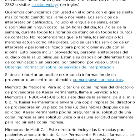
2382 o visitar
su sitio web
(en inglés).
Queremos comunicarnos con usted en el idioma con el que se sienta
más cómodo cuando nos llame o nos visite. Los servicios de
interpretación calificados, incluido el lenguaje de señas, están
disponibles sin ningún costo, las 24 horas del día, los 7 días de la
semana, durante todos los horarios de atención en todos los puntos
de contacto. No recomendamos que la familia, los amigos o los
menores actúen como intérpretes. Solo se usan los servicios de un
intérprete y personal calificado para proporcionar ayuda con el
idioma. Esto puede incluir proveedores, personal e intérpretes del
cuidado de la salud bilingües. Están a su disposición diferentes tipos
de comunicación: en persona, por teléfono, por video u otras.
Obtenga información sobre los servicios de interpretación
.
Si desea reportar un posible error con la información de un
proveedor o un centro de atención,
comuníquese con nosotros
.
Miembro de Medicare: Para solicitar una copia impresa del directorio
de proveedores de Kaiser Permanente, llame a Servicio a los
Miembros al 1-800-443-0815, los siete días de la semana, de 8 a. m. a
8 p. m. Kaiser Permanente le enviará una copia impresa del directorio
de proveedores en un plazo de tres (3) días hábiles después de su
solicitud. Kaiser Permanente podría preguntar si su solicitud de una
copia impresa es una solicitud única o si es una solicitud permanente
para recibir esta copia impresa.
Miembros de Medi-Cal: Este directorio incluye las farmacias para
pacientes ambulatorios de Kaiser Permanente. En estas farmacias, se
puede obtener cualquier medicamento cubierto por Kaiser