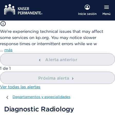
Menú
Inicie sesión
We're experiencing technical issues that may affect
some services on kp.org. You may notice slower
response times or intermittent errors while we w
…
más
Alerta anterior
mostrando
1
de
1
Próxima alerta
Ver todas las alertas
Departamentos y especialidades
Departamentos y especialidades
Diagnostic Radiology