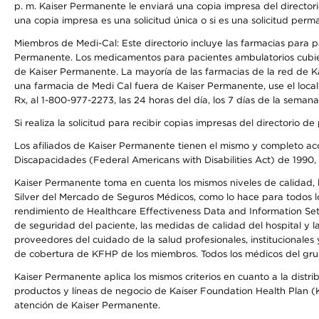
p. m. Kaiser Permanente le enviará una copia impresa del directori
una copia impresa es una solicitud única o si es una solicitud perm
Miembros de Medi-Cal: Este directorio incluye las farmacias para
Permanente. Los medicamentos para pacientes ambulatorios cubier
de Kaiser Permanente. La mayoría de las farmacias de la red de Ka
una farmacia de Medi Cal fuera de Kaiser Permanente, use el local
Rx, al 1-800-977-2273, las 24 horas del día, los 7 días de la sema
Si realiza la solicitud para recibir copias impresas del directori
Los afiliados de Kaiser Permanente tienen el mismo y completo acce
Discapacidades (Federal Americans with Disabilities Act) de 1990, 
Kaiser Permanente toma en cuenta los mismos niveles de calidad, la
Silver del Mercado de Seguros Médicos, como lo hace para todos lo
rendimiento de Healthcare Effectiveness Data and Information Se
de seguridad del paciente, las medidas de calidad del hospital y 
proveedores del cuidado de la salud profesionales, institucionale
de cobertura de KFHP de los miembros. Todos los médicos del grup
Kaiser Permanente aplica los mismos criterios en cuanto a la dist
productos y líneas de negocio de Kaiser Foundation Health Plan (KF
atención de Kaiser Permanente.