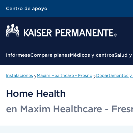
Centro de apoyo
Menú contextual
Infórmese
Compare planes
Médicos y centros
Salud y
Instalaciones
Maxim Healthcare - Fresno
Departamentos y 
Home Health
en Maxim Healthcare - Fres