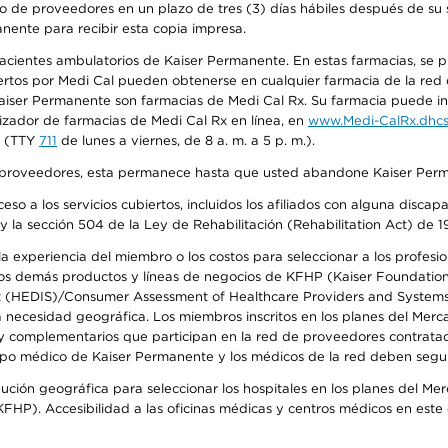
o de proveedores en un plazo de tres (3) días hábiles después de su s
anente para recibir esta copia impresa.
 pacientes ambulatorios de Kaiser Permanente. En estas farmacias, se
tos por Medi Cal pueden obtenerse en cualquier farmacia de la red d
iser Permanente son farmacias de Medi Cal Rx. Su farmacia puede info
izador de farmacias de Medi Cal Rx en línea, en
www.Medi-CalRx.dhcs
na (TTY
711
de lunes a viernes, de 8 a. m. a 5 p. m.).
o de proveedores, esta permanece hasta que usted abandone Kaiser Perm
so a los servicios cubiertos, incluidos los afiliados con alguna disc
y la sección 504 de la Ley de Rehabilitación (Rehabilitation Act) de 1
 experiencia del miembro o los costos para seleccionar a los profesiona
s demás productos y líneas de negocios de KFHP (Kaiser Foundation He
t (HEDIS)/Consumer Assessment of Healthcare Providers and Systems (
la necesidad geográfica. Los miembros inscritos en los planes del Me
s y complementarios que participan en la red de proveedores contrata
o médico de Kaiser Permanente y los médicos de la red deben seguir l
ribución geográfica para seleccionar los hospitales en los planes del 
HP). Accesibilidad a las oficinas médicas y centros médicos en este d