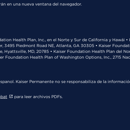
rirán en una nueva ventana del navegador.
ation Health Plan, Inc., en el Norte y Sur de California y Hawái 
r, 3495 Piedmont Road NE, Atlanta, GA 30305 • Kaiser Foundatio
ve, Hyattsville, MD, 20785 • Kaiser Foundation Health Plan del N
ser Foundation Health Plan of Washington Options, Inc., 2715 N
spanol. Kaiser Permanente no se responsabiliza de la información
obat
para leer archivos PDFs.