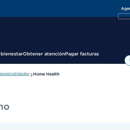
Age
 bienestar
Obtener atención
Pagar facturas
especialidades
Home Health
no