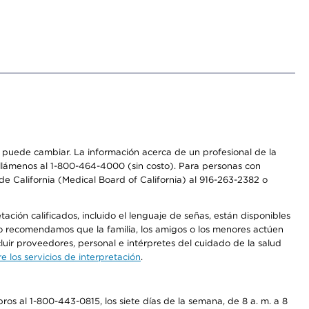
os puede cambiar. La información acerca de un profesional de la
a, llámenos al 1-800-464-4000 (sin costo). Para personas con
e California (Medical Board of California) al 916-263-2382 o
ción calificados, incluido el lenguaje de señas, están disponibles
 No recomendamos que la familia, los amigos o los menores actúen
luir proveedores, personal e intérpretes del cuidado de la salud
 los servicios de interpretación
.
os al 1-800-443-0815, los siete días de la semana, de 8 a. m. a 8