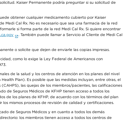
olicitud. Kaiser Permanente podría preguntar si su solicitud de
 puede obtener cualquier medicamento cubierto por Kaiser
e Medi Cal Rx. No es necesario que sea una farmacia de la red
rmarle si forma parte de la red Medi Cal Rx. Si quiere encontrar
.ca.gov
. También puede llamar a Servicio al Cliente de Medi Cal
anente o solicite que dejen de enviarle las copias impresas.
apacidad, como lo exige la Ley Federal de Americanos con
973.
les de la salud y los centros de atención en los planes del nivel
alth Plan). Es posible que las medidas incluyan, entre otras, el
CAHPS), las quejas de los miembros/pacientes, las calificaciones
rcado de Seguros Médicos de KFHP tienen acceso a todos los
dos de los planes de KFHP, de acuerdo con los términos del plan
os mismos procesos de revisión de calidad y certificaciones.
Mercado de Seguros Médicos y en cuanto a todos los demás
irectorio: los miembros tienen acceso a todos los centros de