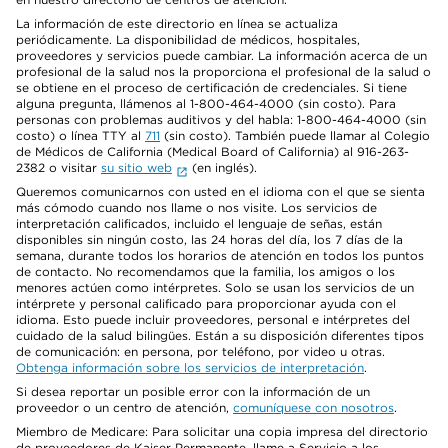
La información de este directorio en línea se actualiza
periódicamente. La disponibilidad de médicos, hospitales,
proveedores y servicios puede cambiar. La información acerca de un
profesional de la salud nos la proporciona el profesional de la salud o
se obtiene en el proceso de certificación de credenciales. Si tiene
alguna pregunta, llámenos al 1-800-464-4000 (sin costo). Para
personas con problemas auditivos y del habla: 1-800-464-4000 (sin
costo) o línea TTY al
711
(sin costo). También puede llamar al Colegio
de Médicos de California (Medical Board of California) al 916-263-
2382 o visitar
su sitio web
(en inglés).
Queremos comunicarnos con usted en el idioma con el que se sienta
más cómodo cuando nos llame o nos visite. Los servicios de
interpretación calificados, incluido el lenguaje de señas, están
disponibles sin ningún costo, las 24 horas del día, los 7 días de la
semana, durante todos los horarios de atención en todos los puntos
de contacto. No recomendamos que la familia, los amigos o los
menores actúen como intérpretes. Solo se usan los servicios de un
intérprete y personal calificado para proporcionar ayuda con el
idioma. Esto puede incluir proveedores, personal e intérpretes del
cuidado de la salud bilingües. Están a su disposición diferentes tipos
de comunicación: en persona, por teléfono, por video u otras.
Obtenga información sobre los servicios de interpretación
.
Si desea reportar un posible error con la información de un
proveedor o un centro de atención,
comuníquese con nosotros
.
Miembro de Medicare: Para solicitar una copia impresa del directorio
de proveedores de Kaiser Permanente, llame a Servicio a los