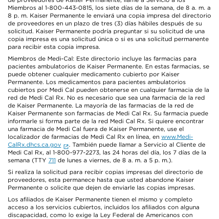
Miembros al 1-800-443-0815, los siete días de la semana, de 8 a. m. a
8 p. m. Kaiser Permanente le enviará una copia impresa del directorio
de proveedores en un plazo de tres (3) días hábiles después de su
solicitud. Kaiser Permanente podría preguntar si su solicitud de una
copia impresa es una solicitud única o si es una solicitud permanente
para recibir esta copia impresa.
Miembros de Medi-Cal: Este directorio incluye las farmacias para
pacientes ambulatorios de Kaiser Permanente. En estas farmacias, se
puede obtener cualquier medicamento cubierto por Kaiser
Permanente. Los medicamentos para pacientes ambulatorios
cubiertos por Medi Cal pueden obtenerse en cualquier farmacia de la
red de Medi Cal Rx. No es necesario que sea una farmacia de la red
de Kaiser Permanente. La mayoría de las farmacias de la red de
Kaiser Permanente son farmacias de Medi Cal Rx. Su farmacia puede
informarle si forma parte de la red Medi Cal Rx. Si quiere encontrar
una farmacia de Medi Cal fuera de Kaiser Permanente, use el
localizador de farmacias de Medi Cal Rx en línea, en
www.Medi-
CalRx.dhcs.ca.gov
. También puede llamar a Servicio al Cliente de
Medi Cal Rx, al 1-800-977-2273, las 24 horas del día, los 7 días de la
semana (TTY
711
de lunes a viernes, de 8 a. m. a 5 p. m.).
Si realiza la solicitud para recibir copias impresas del directorio de
proveedores, esta permanece hasta que usted abandone Kaiser
Permanente o solicite que dejen de enviarle las copias impresas.
Los afiliados de Kaiser Permanente tienen el mismo y completo
acceso a los servicios cubiertos, incluidos los afiliados con alguna
discapacidad, como lo exige la Ley Federal de Americanos con