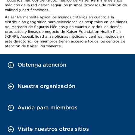
Todos los médicos del grupo médico de Kaiser Permanente y los
médicos de la red deben seguir los mismos procesos de revisión de
calidad y certificaciones.
Kaiser Permanente aplica los mismos criterios en cuanto a la
distribución geográfica para seleccionar los hospitales en los planes
del Mercado de Seguros Médicos y en cuanto a todos los demás
productos y líneas de negocio de Kaiser Foundation Health Plan
(KFHP). Accesibilidad a las oficinas médicas y centros médicos en
este directorio: los miembros tienen acceso a todos los centros de
atención de Kaiser Permanente.
Obtenga atención
Nuestra organización
Ayuda para miembros
Visite nuestros otros sitios