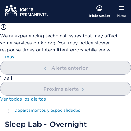
Menú
Inicie sesión
We're experiencing technical issues that may affect
some services on kp.org. You may notice slower
response times or intermittent errors while we w
…
más
Alerta anterior
mostrando
1
de
1
Próxima alerta
Ver todas las alertas
Departamentos y especialidades
Departamentos y especialidades
Sleep Lab - Overnight