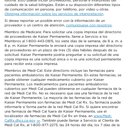
idioma. Esto puede incluir proveedores, personal e intérpretes del
cuidado de la salud bilingües. Están a su disposición diferentes tipos
de comunicación: en persona, por teléfono, por video u otras.
Obtenga información sobre los servicios de interpretación
.
Si desea reportar un posible error con la información de un
proveedor o un centro de atención,
comuníquese con nosotros
.
Miembro de Medicare: Para solicitar una copia impresa del directorio
de proveedores de Kaiser Permanente, llame a Servicio a los
Miembros al 1-800-443-0815, los siete días de la semana, de 8 a. m. a
8 p. m. Kaiser Permanente le enviará una copia impresa del directorio
de proveedores en un plazo de tres (3) días hábiles después de su
solicitud. Kaiser Permanente podría preguntar si su solicitud de una
copia impresa es una solicitud única o si es una solicitud permanente
para recibir esta copia impresa.
Miembros de Medi-Cal: Este directorio incluye las farmacias para
pacientes ambulatorios de Kaiser Permanente. En estas farmacias, se
puede obtener cualquier medicamento cubierto por Kaiser
Permanente. Los medicamentos para pacientes ambulatorios
cubiertos por Medi Cal pueden obtenerse en cualquier farmacia de la
red de Medi Cal Rx. No es necesario que sea una farmacia de la red
de Kaiser Permanente. La mayoría de las farmacias de la red de
Kaiser Permanente son farmacias de Medi Cal Rx. Su farmacia puede
informarle si forma parte de la red Medi Cal Rx. Si quiere encontrar
una farmacia de Medi Cal fuera de Kaiser Permanente, use el
localizador de farmacias de Medi Cal Rx en línea, en
www.Medi-
CalRx.dhcs.ca.gov
. También puede llamar a Servicio al Cliente de
Medi Cal Rx, al 1-800-977-2273, las 24 horas del día, los 7 días de la