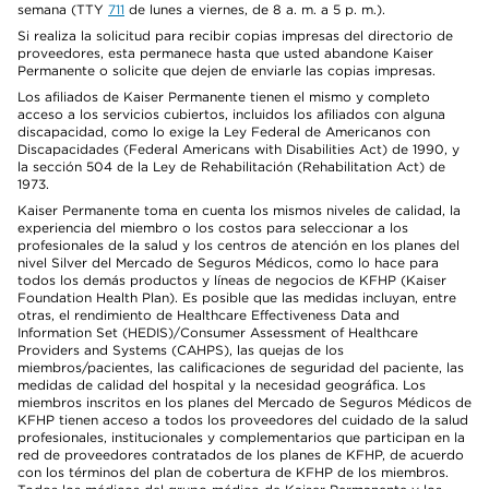
semana (TTY
711
de lunes a viernes, de 8 a. m. a 5 p. m.).
Si realiza la solicitud para recibir copias impresas del directorio de
proveedores, esta permanece hasta que usted abandone Kaiser
Permanente o solicite que dejen de enviarle las copias impresas.
Los afiliados de Kaiser Permanente tienen el mismo y completo
acceso a los servicios cubiertos, incluidos los afiliados con alguna
discapacidad, como lo exige la Ley Federal de Americanos con
Discapacidades (Federal Americans with Disabilities Act) de 1990, y
la sección 504 de la Ley de Rehabilitación (Rehabilitation Act) de
1973.
Kaiser Permanente toma en cuenta los mismos niveles de calidad, la
experiencia del miembro o los costos para seleccionar a los
profesionales de la salud y los centros de atención en los planes del
nivel Silver del Mercado de Seguros Médicos, como lo hace para
todos los demás productos y líneas de negocios de KFHP (Kaiser
Foundation Health Plan). Es posible que las medidas incluyan, entre
otras, el rendimiento de Healthcare Effectiveness Data and
Information Set (HEDIS)/Consumer Assessment of Healthcare
Providers and Systems (CAHPS), las quejas de los
miembros/pacientes, las calificaciones de seguridad del paciente, las
medidas de calidad del hospital y la necesidad geográfica. Los
miembros inscritos en los planes del Mercado de Seguros Médicos de
KFHP tienen acceso a todos los proveedores del cuidado de la salud
profesionales, institucionales y complementarios que participan en la
red de proveedores contratados de los planes de KFHP, de acuerdo
con los términos del plan de cobertura de KFHP de los miembros.