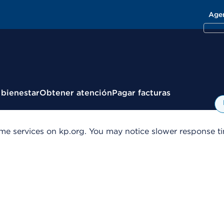
Age
 bienestar
Obtener atención
Pagar facturas
me services on kp.org. You may notice slower response tim