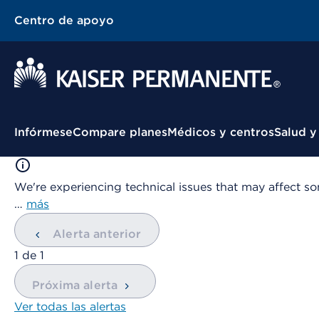
Centro de apoyo
Menú contextual
Infórmese
Compare planes
Médicos y centros
Salud y
We're experiencing technical issues that may affect so
…
más
Alerta anterior
mostrando
1
de
1
Próxima alerta
Ver todas las alertas