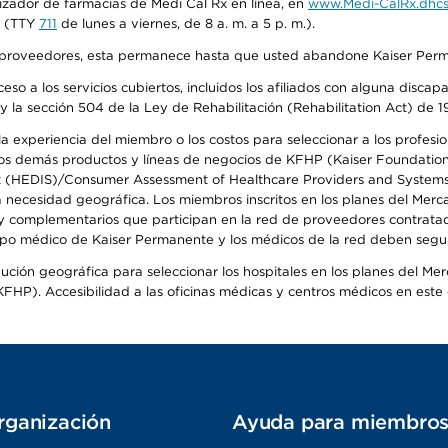
izador de farmacias de Medi Cal Rx en línea, en
www.Medi-CalRx.dhcs
na (TTY
711
de lunes a viernes, de 8 a. m. a 5 p. m.).
o de proveedores, esta permanece hasta que usted abandone Kaiser Perm
so a los servicios cubiertos, incluidos los afiliados con alguna disc
y la sección 504 de la Ley de Rehabilitación (Rehabilitation Act) de 1
 experiencia del miembro o los costos para seleccionar a los profesiona
s demás productos y líneas de negocios de KFHP (Kaiser Foundation He
t (HEDIS)/Consumer Assessment of Healthcare Providers and Systems (
la necesidad geográfica. Los miembros inscritos en los planes del Me
s y complementarios que participan en la red de proveedores contrata
o médico de Kaiser Permanente y los médicos de la red deben seguir l
ribución geográfica para seleccionar los hospitales en los planes del 
HP). Accesibilidad a las oficinas médicas y centros médicos en este d
rganización
Ayuda para miembro