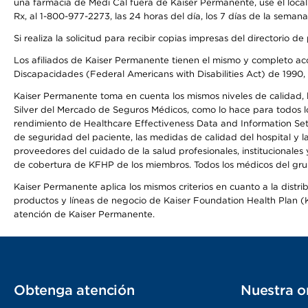
una farmacia de Medi Cal fuera de Kaiser Permanente, use el local
Rx, al 1-800-977-2273, las 24 horas del día, los 7 días de la sema
Si realiza la solicitud para recibir copias impresas del directori
Los afiliados de Kaiser Permanente tienen el mismo y completo acce
Discapacidades (Federal Americans with Disabilities Act) de 1990, 
Kaiser Permanente toma en cuenta los mismos niveles de calidad, la
Silver del Mercado de Seguros Médicos, como lo hace para todos lo
rendimiento de Healthcare Effectiveness Data and Information Se
de seguridad del paciente, las medidas de calidad del hospital y 
proveedores del cuidado de la salud profesionales, institucionale
de cobertura de KFHP de los miembros. Todos los médicos del grup
Kaiser Permanente aplica los mismos criterios en cuanto a la dist
productos y líneas de negocio de Kaiser Foundation Health Plan (KF
atención de Kaiser Permanente.
Obtenga atención
Nuestra o