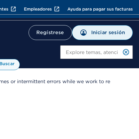
ntes
Empleadores
Ayuda para pagar sus facturas
Iniciar sesión
Regístrese
Bu
Buscar
es or intermittent errors while we work to re