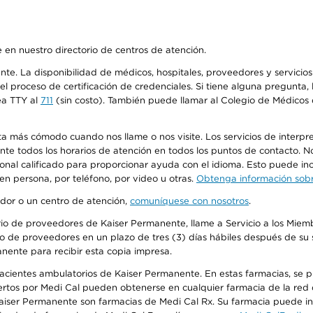
 en nuestro directorio de centros de atención.
ente. La disponibilidad de médicos, hospitales, proveedores y servici
n el proceso de certificación de credenciales. Si tiene alguna pregunt
ea TTY al
711
(sin costo). También puede llamar al Colegio de Médicos d
más cómodo cuando nos llame o nos visite. Los servicios de interpreta
urante todos los horarios de atención en todos los puntos de contacto.
sonal calificado para proporcionar ayuda con el idioma. Esto puede inc
 en persona, por teléfono, por video u otras.
Obtenga información sobre
edor o un centro de atención,
comuníquese con nosotros
.
io de proveedores de Kaiser Permanente, llame a Servicio a los Miembr
o de proveedores en un plazo de tres (3) días hábiles después de su s
anente para recibir esta copia impresa.
 pacientes ambulatorios de Kaiser Permanente. En estas farmacias, se
tos por Medi Cal pueden obtenerse en cualquier farmacia de la red d
iser Permanente son farmacias de Medi Cal Rx. Su farmacia puede info