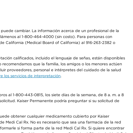
os puede cambiar. La información acerca de un profesional de la
a, llámenos al 1-800-464-4000 (sin costo). Para personas con
e California (Medical Board of California) al 916-263-2382 o
ción calificados, incluido el lenguaje de señas, están disponibles
 No recomendamos que la familia, los amigos o los menores actúen
luir proveedores, personal e intérpretes del cuidado de la salud
 los servicios de interpretación
.
os al 1-800-443-0815, los siete días de la semana, de 8 a. m. a 8
olicitud. Kaiser Permanente podría preguntar si su solicitud de
 puede obtener cualquier medicamento cubierto por Kaiser
e Medi Cal Rx. No es necesario que sea una farmacia de la red
rmarle si forma parte de la red Medi Cal Rx. Si quiere encontrar