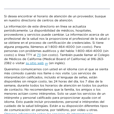
Si desea encontrar el horario de atención de un proveedor, busque
en nuestro directorio de centros de atención.
La información de este directorio en línea se actualiza
periódicamente. La disponibilidad de médicos, hospitales,
proveedores y servicios puede cambiar. La información acerca de un
profesional de la salud nos la proporciona el profesional de la salud o
se obtiene en el proceso de certificación de credenciales. Si tiene
alguna pregunta, llámenos al 1-800-464-4000 (sin costo). Para
personas con problemas auditivos y del habla: 1-800-464-4000 (sin
costo) o línea TTY al
711
(sin costo). También puede llamar al Colegio
de Médicos de California (Medical Board of California) al 916-263-
2382 o visitar
su sitio web
(en inglés).
Queremos comunicarnos con usted en el idioma con el que se sienta
más cómodo cuando nos llame o nos visite. Los servicios de
interpretación calificados, incluido el lenguaje de señas, están
disponibles sin ningún costo, las 24 horas del día, los 7 días de la
semana, durante todos los horarios de atención en todos los puntos
de contacto. No recomendamos que la familia, los amigos o los
menores actúen como intérpretes. Solo se usan los servicios de un
intérprete y personal calificado para proporcionar ayuda con el
idioma. Esto puede incluir proveedores, personal e intérpretes del
cuidado de la salud bilingües. Están a su disposición diferentes tipos
de comunicación: en persona, por teléfono, por video u otras.
Obtenga información sobre los servicios de interpretación
.