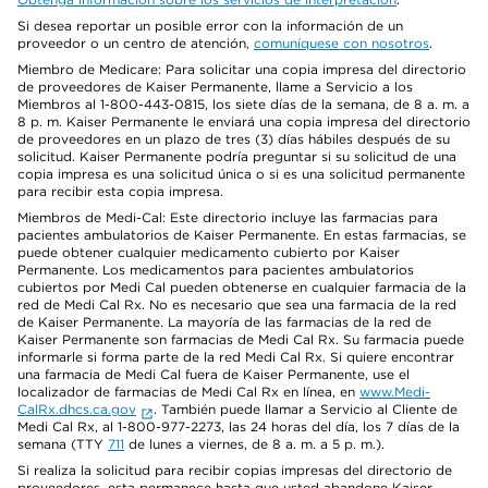
Si desea reportar un posible error con la información de un
proveedor o un centro de atención,
comuníquese con nosotros
.
Miembro de Medicare: Para solicitar una copia impresa del directorio
de proveedores de Kaiser Permanente, llame a Servicio a los
Miembros al 1-800-443-0815, los siete días de la semana, de 8 a. m. a
8 p. m. Kaiser Permanente le enviará una copia impresa del directorio
de proveedores en un plazo de tres (3) días hábiles después de su
solicitud. Kaiser Permanente podría preguntar si su solicitud de una
copia impresa es una solicitud única o si es una solicitud permanente
para recibir esta copia impresa.
Miembros de Medi-Cal: Este directorio incluye las farmacias para
pacientes ambulatorios de Kaiser Permanente. En estas farmacias, se
puede obtener cualquier medicamento cubierto por Kaiser
Permanente. Los medicamentos para pacientes ambulatorios
cubiertos por Medi Cal pueden obtenerse en cualquier farmacia de la
red de Medi Cal Rx. No es necesario que sea una farmacia de la red
de Kaiser Permanente. La mayoría de las farmacias de la red de
Kaiser Permanente son farmacias de Medi Cal Rx. Su farmacia puede
informarle si forma parte de la red Medi Cal Rx. Si quiere encontrar
una farmacia de Medi Cal fuera de Kaiser Permanente, use el
localizador de farmacias de Medi Cal Rx en línea, en
www.Medi-
CalRx.dhcs.ca.gov
. También puede llamar a Servicio al Cliente de
Medi Cal Rx, al 1-800-977-2273, las 24 horas del día, los 7 días de la
semana (TTY
711
de lunes a viernes, de 8 a. m. a 5 p. m.).
Si realiza la solicitud para recibir copias impresas del directorio de
proveedores, esta permanece hasta que usted abandone Kaiser