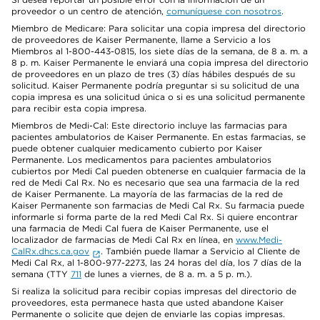
proveedor o un centro de atención,
comuníquese con nosotros
.
Miembro de Medicare: Para solicitar una copia impresa del directorio
de proveedores de Kaiser Permanente, llame a Servicio a los
Miembros al 1-800-443-0815, los siete días de la semana, de 8 a. m. a
8 p. m. Kaiser Permanente le enviará una copia impresa del directorio
de proveedores en un plazo de tres (3) días hábiles después de su
solicitud. Kaiser Permanente podría preguntar si su solicitud de una
copia impresa es una solicitud única o si es una solicitud permanente
para recibir esta copia impresa.
Miembros de Medi-Cal: Este directorio incluye las farmacias para
pacientes ambulatorios de Kaiser Permanente. En estas farmacias, se
puede obtener cualquier medicamento cubierto por Kaiser
Permanente. Los medicamentos para pacientes ambulatorios
cubiertos por Medi Cal pueden obtenerse en cualquier farmacia de la
red de Medi Cal Rx. No es necesario que sea una farmacia de la red
de Kaiser Permanente. La mayoría de las farmacias de la red de
Kaiser Permanente son farmacias de Medi Cal Rx. Su farmacia puede
informarle si forma parte de la red Medi Cal Rx. Si quiere encontrar
una farmacia de Medi Cal fuera de Kaiser Permanente, use el
localizador de farmacias de Medi Cal Rx en línea, en
www.Medi-
CalRx.dhcs.ca.gov
. También puede llamar a Servicio al Cliente de
Medi Cal Rx, al 1-800-977-2273, las 24 horas del día, los 7 días de la
semana (TTY
711
de lunes a viernes, de 8 a. m. a 5 p. m.).
Si realiza la solicitud para recibir copias impresas del directorio de
proveedores, esta permanece hasta que usted abandone Kaiser
Permanente o solicite que dejen de enviarle las copias impresas.