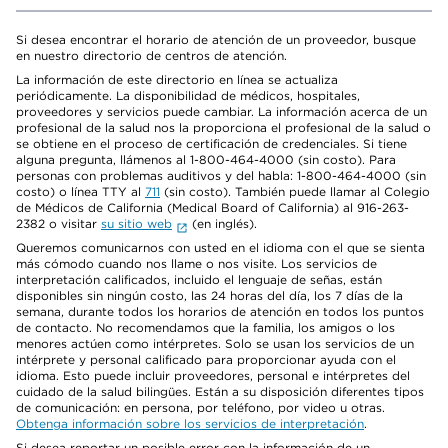
Si desea encontrar el horario de atención de un proveedor, busque
en nuestro directorio de centros de atención.
La información de este directorio en línea se actualiza
periódicamente. La disponibilidad de médicos, hospitales,
proveedores y servicios puede cambiar. La información acerca de un
profesional de la salud nos la proporciona el profesional de la salud o
se obtiene en el proceso de certificación de credenciales. Si tiene
alguna pregunta, llámenos al 1-800-464-4000 (sin costo). Para
personas con problemas auditivos y del habla: 1-800-464-4000 (sin
costo) o línea TTY al
711
(sin costo). También puede llamar al Colegio
de Médicos de California (Medical Board of California) al 916-263-
2382 o visitar
su sitio web
(en inglés).
Queremos comunicarnos con usted en el idioma con el que se sienta
más cómodo cuando nos llame o nos visite. Los servicios de
interpretación calificados, incluido el lenguaje de señas, están
disponibles sin ningún costo, las 24 horas del día, los 7 días de la
semana, durante todos los horarios de atención en todos los puntos
de contacto. No recomendamos que la familia, los amigos o los
menores actúen como intérpretes. Solo se usan los servicios de un
intérprete y personal calificado para proporcionar ayuda con el
idioma. Esto puede incluir proveedores, personal e intérpretes del
cuidado de la salud bilingües. Están a su disposición diferentes tipos
de comunicación: en persona, por teléfono, por video u otras.
Obtenga información sobre los servicios de interpretación
.
Si desea reportar un posible error con la información de un