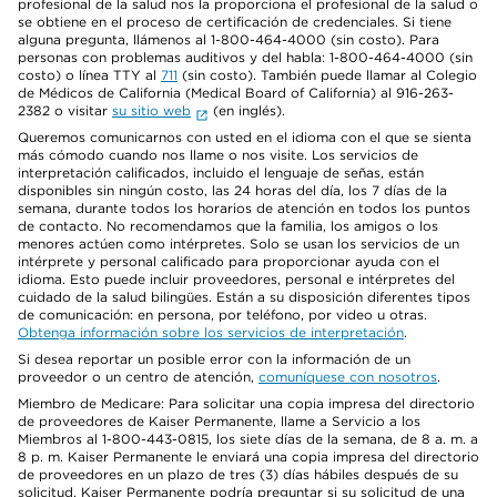
profesional de la salud nos la proporciona el profesional de la salud o
se obtiene en el proceso de certificación de credenciales. Si tiene
alguna pregunta, llámenos al 1-800-464-4000 (sin costo). Para
personas con problemas auditivos y del habla: 1-800-464-4000 (sin
costo) o línea TTY al
711
(sin costo). También puede llamar al Colegio
de Médicos de California (Medical Board of California) al 916-263-
2382 o visitar
su sitio web
(en inglés).
Queremos comunicarnos con usted en el idioma con el que se sienta
más cómodo cuando nos llame o nos visite. Los servicios de
interpretación calificados, incluido el lenguaje de señas, están
disponibles sin ningún costo, las 24 horas del día, los 7 días de la
semana, durante todos los horarios de atención en todos los puntos
de contacto. No recomendamos que la familia, los amigos o los
menores actúen como intérpretes. Solo se usan los servicios de un
intérprete y personal calificado para proporcionar ayuda con el
idioma. Esto puede incluir proveedores, personal e intérpretes del
cuidado de la salud bilingües. Están a su disposición diferentes tipos
de comunicación: en persona, por teléfono, por video u otras.
Obtenga información sobre los servicios de interpretación
.
Si desea reportar un posible error con la información de un
proveedor o un centro de atención,
comuníquese con nosotros
.
Miembro de Medicare: Para solicitar una copia impresa del directorio
de proveedores de Kaiser Permanente, llame a Servicio a los
Miembros al 1-800-443-0815, los siete días de la semana, de 8 a. m. a
8 p. m. Kaiser Permanente le enviará una copia impresa del directorio
de proveedores en un plazo de tres (3) días hábiles después de su
solicitud. Kaiser Permanente podría preguntar si su solicitud de una