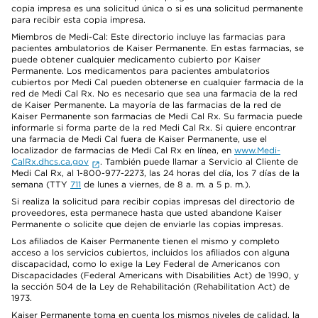
copia impresa es una solicitud única o si es una solicitud permanente
para recibir esta copia impresa.
Miembros de Medi-Cal: Este directorio incluye las farmacias para
pacientes ambulatorios de Kaiser Permanente. En estas farmacias, se
puede obtener cualquier medicamento cubierto por Kaiser
Permanente. Los medicamentos para pacientes ambulatorios
cubiertos por Medi Cal pueden obtenerse en cualquier farmacia de la
red de Medi Cal Rx. No es necesario que sea una farmacia de la red
de Kaiser Permanente. La mayoría de las farmacias de la red de
Kaiser Permanente son farmacias de Medi Cal Rx. Su farmacia puede
informarle si forma parte de la red Medi Cal Rx. Si quiere encontrar
una farmacia de Medi Cal fuera de Kaiser Permanente, use el
localizador de farmacias de Medi Cal Rx en línea, en
www.Medi-
CalRx.dhcs.ca.gov
. También puede llamar a Servicio al Cliente de
Medi Cal Rx, al 1-800-977-2273, las 24 horas del día, los 7 días de la
semana (TTY
711
de lunes a viernes, de 8 a. m. a 5 p. m.).
Si realiza la solicitud para recibir copias impresas del directorio de
proveedores, esta permanece hasta que usted abandone Kaiser
Permanente o solicite que dejen de enviarle las copias impresas.
Los afiliados de Kaiser Permanente tienen el mismo y completo
acceso a los servicios cubiertos, incluidos los afiliados con alguna
discapacidad, como lo exige la Ley Federal de Americanos con
Discapacidades (Federal Americans with Disabilities Act) de 1990, y
la sección 504 de la Ley de Rehabilitación (Rehabilitation Act) de
1973.
Kaiser Permanente toma en cuenta los mismos niveles de calidad, la