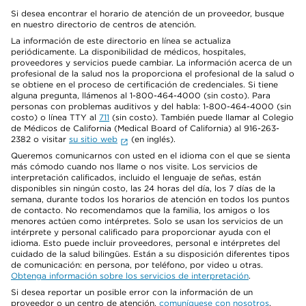
Si desea encontrar el horario de atención de un proveedor, busque
en nuestro directorio de centros de atención.
La información de este directorio en línea se actualiza
periódicamente. La disponibilidad de médicos, hospitales,
proveedores y servicios puede cambiar. La información acerca de un
profesional de la salud nos la proporciona el profesional de la salud o
se obtiene en el proceso de certificación de credenciales. Si tiene
alguna pregunta, llámenos al 1-800-464-4000 (sin costo). Para
personas con problemas auditivos y del habla: 1-800-464-4000 (sin
costo) o línea TTY al
711
(sin costo). También puede llamar al Colegio
de Médicos de California (Medical Board of California) al 916-263-
2382 o visitar
su sitio web
(en inglés).
Queremos comunicarnos con usted en el idioma con el que se sienta
más cómodo cuando nos llame o nos visite. Los servicios de
interpretación calificados, incluido el lenguaje de señas, están
disponibles sin ningún costo, las 24 horas del día, los 7 días de la
semana, durante todos los horarios de atención en todos los puntos
de contacto. No recomendamos que la familia, los amigos o los
menores actúen como intérpretes. Solo se usan los servicios de un
intérprete y personal calificado para proporcionar ayuda con el
idioma. Esto puede incluir proveedores, personal e intérpretes del
cuidado de la salud bilingües. Están a su disposición diferentes tipos
de comunicación: en persona, por teléfono, por video u otras.
Obtenga información sobre los servicios de interpretación
.
Si desea reportar un posible error con la información de un
proveedor o un centro de atención,
comuníquese con nosotros
.