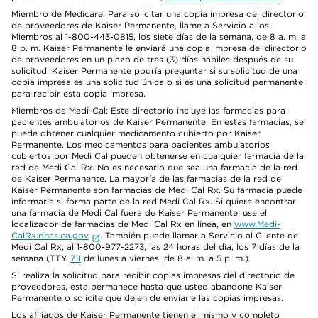
Miembro de Medicare: Para solicitar una copia impresa del directorio
de proveedores de Kaiser Permanente, llame a Servicio a los
Miembros al 1-800-443-0815, los siete días de la semana, de 8 a. m. a
8 p. m. Kaiser Permanente le enviará una copia impresa del directorio
de proveedores en un plazo de tres (3) días hábiles después de su
solicitud. Kaiser Permanente podría preguntar si su solicitud de una
copia impresa es una solicitud única o si es una solicitud permanente
para recibir esta copia impresa.
Miembros de Medi-Cal: Este directorio incluye las farmacias para
pacientes ambulatorios de Kaiser Permanente. En estas farmacias, se
puede obtener cualquier medicamento cubierto por Kaiser
Permanente. Los medicamentos para pacientes ambulatorios
cubiertos por Medi Cal pueden obtenerse en cualquier farmacia de la
red de Medi Cal Rx. No es necesario que sea una farmacia de la red
de Kaiser Permanente. La mayoría de las farmacias de la red de
Kaiser Permanente son farmacias de Medi Cal Rx. Su farmacia puede
informarle si forma parte de la red Medi Cal Rx. Si quiere encontrar
una farmacia de Medi Cal fuera de Kaiser Permanente, use el
localizador de farmacias de Medi Cal Rx en línea, en
www.Medi-
CalRx.dhcs.ca.gov
. También puede llamar a Servicio al Cliente de
Medi Cal Rx, al 1-800-977-2273, las 24 horas del día, los 7 días de la
semana (TTY
711
de lunes a viernes, de 8 a. m. a 5 p. m.).
Si realiza la solicitud para recibir copias impresas del directorio de
proveedores, esta permanece hasta que usted abandone Kaiser
Permanente o solicite que dejen de enviarle las copias impresas.
Los afiliados de Kaiser Permanente tienen el mismo y completo