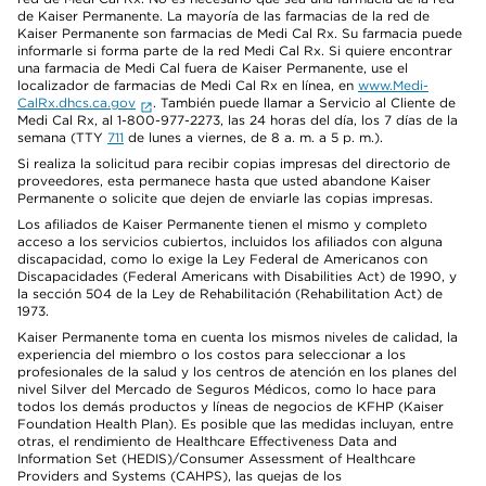
de Kaiser Permanente. La mayoría de las farmacias de la red de
Kaiser Permanente son farmacias de Medi Cal Rx. Su farmacia puede
informarle si forma parte de la red Medi Cal Rx. Si quiere encontrar
una farmacia de Medi Cal fuera de Kaiser Permanente, use el
localizador de farmacias de Medi Cal Rx en línea, en
www.Medi-
CalRx.dhcs.ca.gov
. También puede llamar a Servicio al Cliente de
Medi Cal Rx, al 1-800-977-2273, las 24 horas del día, los 7 días de la
semana (TTY
711
de lunes a viernes, de 8 a. m. a 5 p. m.).
Si realiza la solicitud para recibir copias impresas del directorio de
proveedores, esta permanece hasta que usted abandone Kaiser
Permanente o solicite que dejen de enviarle las copias impresas.
Los afiliados de Kaiser Permanente tienen el mismo y completo
acceso a los servicios cubiertos, incluidos los afiliados con alguna
discapacidad, como lo exige la Ley Federal de Americanos con
Discapacidades (Federal Americans with Disabilities Act) de 1990, y
la sección 504 de la Ley de Rehabilitación (Rehabilitation Act) de
1973.
Kaiser Permanente toma en cuenta los mismos niveles de calidad, la
experiencia del miembro o los costos para seleccionar a los
profesionales de la salud y los centros de atención en los planes del
nivel Silver del Mercado de Seguros Médicos, como lo hace para
todos los demás productos y líneas de negocios de KFHP (Kaiser
Foundation Health Plan). Es posible que las medidas incluyan, entre
otras, el rendimiento de Healthcare Effectiveness Data and
Information Set (HEDIS)/Consumer Assessment of Healthcare
Providers and Systems (CAHPS), las quejas de los