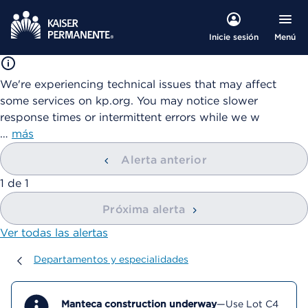
Menú
Inicie sesión
We're experiencing technical issues that may affect
some services on kp.org. You may notice slower
response times or intermittent errors while we w
…
más
Alerta anterior
mostrando
1
de
1
Próxima alerta
Ver todas las alertas
Departamentos y especialidades
Departamentos y especialidades
Manteca construction underway
—Use Lot C4