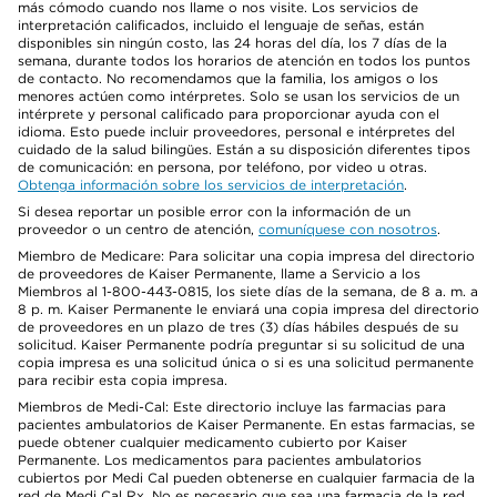
más cómodo cuando nos llame o nos visite. Los servicios de
interpretación calificados, incluido el lenguaje de señas, están
disponibles sin ningún costo, las 24 horas del día, los 7 días de la
semana, durante todos los horarios de atención en todos los puntos
de contacto. No recomendamos que la familia, los amigos o los
menores actúen como intérpretes. Solo se usan los servicios de un
intérprete y personal calificado para proporcionar ayuda con el
idioma. Esto puede incluir proveedores, personal e intérpretes del
cuidado de la salud bilingües. Están a su disposición diferentes tipos
de comunicación: en persona, por teléfono, por video u otras.
Obtenga información sobre los servicios de interpretación
.
Si desea reportar un posible error con la información de un
proveedor o un centro de atención,
comuníquese con nosotros
.
Miembro de Medicare: Para solicitar una copia impresa del directorio
de proveedores de Kaiser Permanente, llame a Servicio a los
Miembros al 1-800-443-0815, los siete días de la semana, de 8 a. m. a
8 p. m. Kaiser Permanente le enviará una copia impresa del directorio
de proveedores en un plazo de tres (3) días hábiles después de su
solicitud. Kaiser Permanente podría preguntar si su solicitud de una
copia impresa es una solicitud única o si es una solicitud permanente
para recibir esta copia impresa.
Miembros de Medi-Cal: Este directorio incluye las farmacias para
pacientes ambulatorios de Kaiser Permanente. En estas farmacias, se
puede obtener cualquier medicamento cubierto por Kaiser
Permanente. Los medicamentos para pacientes ambulatorios
cubiertos por Medi Cal pueden obtenerse en cualquier farmacia de la
red de Medi Cal Rx. No es necesario que sea una farmacia de la red