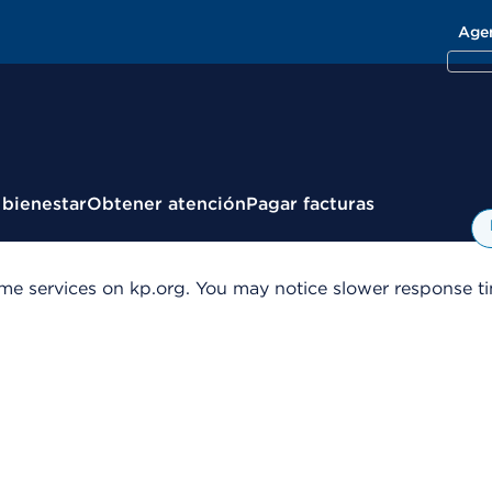
Age
 bienestar
Obtener atención
Pagar facturas
me services on kp.org. You may notice slower response tim