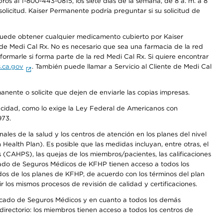
os al 1-800-443-0815, los siete días de la semana, de 8 a. m. a 8
olicitud. Kaiser Permanente podría preguntar si su solicitud de
 puede obtener cualquier medicamento cubierto por Kaiser
e Medi Cal Rx. No es necesario que sea una farmacia de la red
rmarle si forma parte de la red Medi Cal Rx. Si quiere encontrar
.ca.gov
. También puede llamar a Servicio al Cliente de Medi Cal
anente o solicite que dejen de enviarle las copias impresas.
apacidad, como lo exige la Ley Federal de Americanos con
973.
les de la salud y los centros de atención en los planes del nivel
alth Plan). Es posible que las medidas incluyan, entre otras, el
CAHPS), las quejas de los miembros/pacientes, las calificaciones
rcado de Seguros Médicos de KFHP tienen acceso a todos los
dos de los planes de KFHP, de acuerdo con los términos del plan
os mismos procesos de revisión de calidad y certificaciones.
Mercado de Seguros Médicos y en cuanto a todos los demás
irectorio: los miembros tienen acceso a todos los centros de