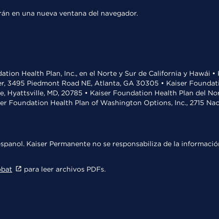
rirán en una nueva ventana del navegador.
ation Health Plan, Inc., en el Norte y Sur de California y Hawái 
r, 3495 Piedmont Road NE, Atlanta, GA 30305 • Kaiser Foundatio
ve, Hyattsville, MD, 20785 • Kaiser Foundation Health Plan del N
ser Foundation Health Plan of Washington Options, Inc., 2715 N
spanol. Kaiser Permanente no se responsabiliza de la información
obat
para leer archivos PDFs.