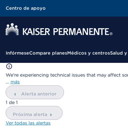
Centro de apoyo
Menú contextual
Infórmese
Compare planes
Médicos y centros
Salud y
We're experiencing technical issues that may affect so
…
más
Alerta anterior
mostrando
1
de
1
Próxima alerta
Ver todas las alertas