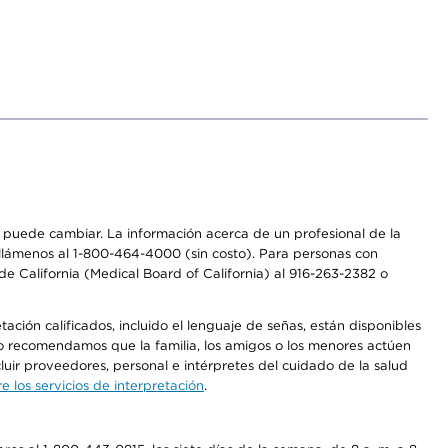
os puede cambiar. La información acerca de un profesional de la
a, llámenos al 1-800-464-4000 (sin costo). Para personas con
e California (Medical Board of California) al 916-263-2382 o
ción calificados, incluido el lenguaje de señas, están disponibles
 No recomendamos que la familia, los amigos o los menores actúen
luir proveedores, personal e intérpretes del cuidado de la salud
 los servicios de interpretación
.