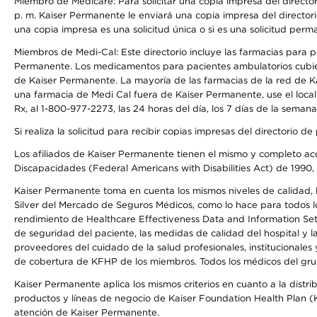
Miembro de Medicare: Para solicitar una copia impresa del director
p. m. Kaiser Permanente le enviará una copia impresa del directori
una copia impresa es una solicitud única o si es una solicitud perm
Miembros de Medi-Cal: Este directorio incluye las farmacias para
Permanente. Los medicamentos para pacientes ambulatorios cubier
de Kaiser Permanente. La mayoría de las farmacias de la red de Ka
una farmacia de Medi Cal fuera de Kaiser Permanente, use el local
Rx, al 1-800-977-2273, las 24 horas del día, los 7 días de la sema
Si realiza la solicitud para recibir copias impresas del directori
Los afiliados de Kaiser Permanente tienen el mismo y completo acce
Discapacidades (Federal Americans with Disabilities Act) de 1990, 
Kaiser Permanente toma en cuenta los mismos niveles de calidad, la
Silver del Mercado de Seguros Médicos, como lo hace para todos lo
rendimiento de Healthcare Effectiveness Data and Information Se
de seguridad del paciente, las medidas de calidad del hospital y 
proveedores del cuidado de la salud profesionales, institucionale
de cobertura de KFHP de los miembros. Todos los médicos del grup
Kaiser Permanente aplica los mismos criterios en cuanto a la dist
productos y líneas de negocio de Kaiser Foundation Health Plan (KF
atención de Kaiser Permanente.