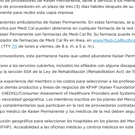
io de proveedores de Kaiser Permanente, llame a Servicio a los Miembr
o de proveedores en un plazo de tres (3) días hábiles después de su s
anente para recibir esta copia impresa.
 pacientes ambulatorios de Kaiser Permanente. En estas farmacias, se
tos por Medi Cal pueden obtenerse en cualquier farmacia de la red d
iser Permanente son farmacias de Medi Cal Rx. Su farmacia puede info
izador de farmacias de Medi Cal Rx en línea, en
www.Medi-CalRx.dhcs
na (TTY
711
de lunes a viernes, de 8 a. m. a 5 p. m.).
o de proveedores, esta permanece hasta que usted abandone Kaiser Perm
so a los servicios cubiertos, incluidos los afiliados con alguna disc
y la sección 504 de la Ley de Rehabilitación (Rehabilitation Act) de 1
 experiencia del miembro o los costos para seleccionar a los profesiona
s demás productos y líneas de negocios de KFHP (Kaiser Foundation He
t (HEDIS)/Consumer Assessment of Healthcare Providers and Systems (
la necesidad geográfica. Los miembros inscritos en los planes del Me
s y complementarios que participan en la red de proveedores contrata
o médico de Kaiser Permanente y los médicos de la red deben seguir l
ribución geográfica para seleccionar los hospitales en los planes del 
HP). Accesibilidad a las oficinas médicas y centros médicos en este d