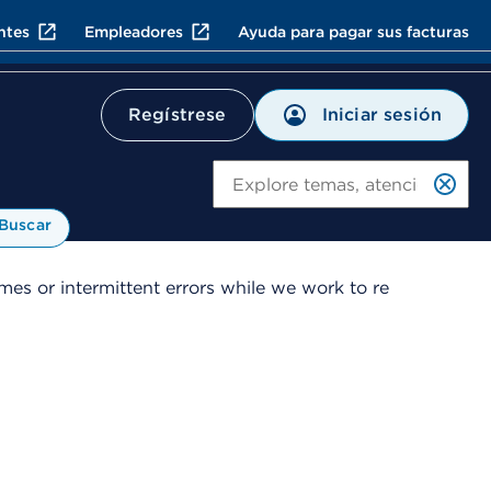
ntes
Empleadores
Ayuda para pagar sus facturas
Iniciar sesión
Regístrese
Bu
Buscar
es or intermittent errors while we work to re