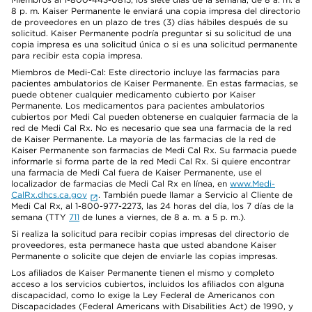
8 p. m. Kaiser Permanente le enviará una copia impresa del directorio
de proveedores en un plazo de tres (3) días hábiles después de su
solicitud. Kaiser Permanente podría preguntar si su solicitud de una
copia impresa es una solicitud única o si es una solicitud permanente
para recibir esta copia impresa.
Miembros de Medi-Cal: Este directorio incluye las farmacias para
pacientes ambulatorios de Kaiser Permanente. En estas farmacias, se
puede obtener cualquier medicamento cubierto por Kaiser
Permanente. Los medicamentos para pacientes ambulatorios
cubiertos por Medi Cal pueden obtenerse en cualquier farmacia de la
red de Medi Cal Rx. No es necesario que sea una farmacia de la red
de Kaiser Permanente. La mayoría de las farmacias de la red de
Kaiser Permanente son farmacias de Medi Cal Rx. Su farmacia puede
informarle si forma parte de la red Medi Cal Rx. Si quiere encontrar
una farmacia de Medi Cal fuera de Kaiser Permanente, use el
localizador de farmacias de Medi Cal Rx en línea, en
www.Medi-
CalRx.dhcs.ca.gov
. También puede llamar a Servicio al Cliente de
Medi Cal Rx, al 1-800-977-2273, las 24 horas del día, los 7 días de la
semana (TTY
711
de lunes a viernes, de 8 a. m. a 5 p. m.).
Si realiza la solicitud para recibir copias impresas del directorio de
proveedores, esta permanece hasta que usted abandone Kaiser
Permanente o solicite que dejen de enviarle las copias impresas.
Los afiliados de Kaiser Permanente tienen el mismo y completo
acceso a los servicios cubiertos, incluidos los afiliados con alguna
discapacidad, como lo exige la Ley Federal de Americanos con
Discapacidades (Federal Americans with Disabilities Act) de 1990, y