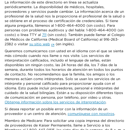
La información de este directorio en línea se actualiza
periódicamente. La disponibilidad de médicos, hospitales,
proveedores y servicios puede cambiar. La información acerca de un
profesional de la salud nos la proporciona el profesional de la salud o
se obtiene en el proceso de certificación de credenciales. Si tiene
alguna pregunta, llámenos al 1-800-464-4000 (sin costo). Para
personas con problemas auditivos y del habla: 1-800-464-4000 (sin
costo) o línea TTY al
711
(sin costo). También puede llamar al Colegio
de Médicos de California (Medical Board of California) al 916-263-
2382 o visitar
su sitio web
(en inglés).
Queremos comunicarnos con usted en el idioma con el que se sienta
más cómodo cuando nos llame o nos visite. Los servicios de
interpretación calificados, incluido el lenguaje de señas, están
disponibles sin ningún costo, las 24 horas del día, los 7 días de la
semana, durante todos los horarios de atención en todos los puntos
de contacto. No recomendamos que la familia, los amigos o los
menores actúen como intérpretes. Solo se usan los servicios de un
intérprete y personal calificado para proporcionar ayuda con el
idioma. Esto puede incluir proveedores, personal e intérpretes del
cuidado de la salud bilingües. Están a su disposición diferentes tipos
de comunicación: en persona, por teléfono, por video u otras.
Obtenga información sobre los servicios de interpretación
.
Si desea reportar un posible error con la información de un
proveedor o un centro de atención,
comuníquese con nosotros
.
Miembro de Medicare: Para solicitar una copia impresa del directorio
de proveedores de Kaiser Permanente, llame a Servicio a los
Miembros al 1-800-443-0815, los siete días de la semana, de 8 a. m. a