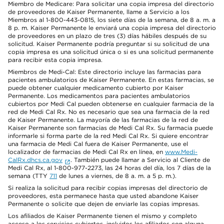
Miembro de Medicare: Para solicitar una copia impresa del directorio
de proveedores de Kaiser Permanente, llame a Servicio a los
Miembros al 1-800-443-0815, los siete días de la semana, de 8 a. m. a
8 p. m. Kaiser Permanente le enviará una copia impresa del directorio
de proveedores en un plazo de tres (3) días hábiles después de su
solicitud. Kaiser Permanente podría preguntar si su solicitud de una
copia impresa es una solicitud única o si es una solicitud permanente
para recibir esta copia impresa.
Miembros de Medi-Cal: Este directorio incluye las farmacias para
pacientes ambulatorios de Kaiser Permanente. En estas farmacias, se
puede obtener cualquier medicamento cubierto por Kaiser
Permanente. Los medicamentos para pacientes ambulatorios
cubiertos por Medi Cal pueden obtenerse en cualquier farmacia de la
red de Medi Cal Rx. No es necesario que sea una farmacia de la red
de Kaiser Permanente. La mayoría de las farmacias de la red de
Kaiser Permanente son farmacias de Medi Cal Rx. Su farmacia puede
informarle si forma parte de la red Medi Cal Rx. Si quiere encontrar
una farmacia de Medi Cal fuera de Kaiser Permanente, use el
localizador de farmacias de Medi Cal Rx en línea, en
www.Medi-
CalRx.dhcs.ca.gov
. También puede llamar a Servicio al Cliente de
Medi Cal Rx, al 1-800-977-2273, las 24 horas del día, los 7 días de la
semana (TTY
711
de lunes a viernes, de 8 a. m. a 5 p. m.).
Si realiza la solicitud para recibir copias impresas del directorio de
proveedores, esta permanece hasta que usted abandone Kaiser
Permanente o solicite que dejen de enviarle las copias impresas.
Los afiliados de Kaiser Permanente tienen el mismo y completo
acceso a los servicios cubiertos, incluidos los afiliados con alguna