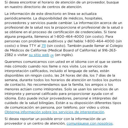
Si desea encontrar el horario de atención de un proveedor, busque
en nuestro directorio de centros de atención.
La información de este directorio en línea se actualiza
periódicamente. La disponibilidad de médicos, hospitales,
proveedores y servicios puede cambiar. La información acerca de un
profesional de la salud nos la proporciona el profesional de la salud o
se obtiene en el proceso de certificación de credenciales. Si tiene
alguna pregunta, llámenos al 1-800-464-4000 (sin costo). Para
personas con problemas auditivos y del habla: 1-800-464-4000 (sin
costo) o línea TTY al
711
(sin costo). También puede llamar al Colegio
de Médicos de California (Medical Board of California) al 916-263-
2382 o visitar
su sitio web
(en inglés).
Queremos comunicarnos con usted en el idioma con el que se sienta
más cómodo cuando nos llame o nos visite. Los servicios de
interpretación calificados, incluido el lenguaje de señas, están
disponibles sin ningún costo, las 24 horas del día, los 7 días de la
semana, durante todos los horarios de atención en todos los puntos
de contacto. No recomendamos que la familia, los amigos o los
menores actúen como intérpretes. Solo se usan los servicios de un
intérprete y personal calificado para proporcionar ayuda con el
idioma. Esto puede incluir proveedores, personal e intérpretes del
cuidado de la salud bilingües. Están a su disposición diferentes tipos
de comunicación: en persona, por teléfono, por video u otras.
Obtenga información sobre los servicios de interpretación
.
Si desea reportar un posible error con la información de un
proveedor o un centro de atención,
comuníquese con nosotros
.