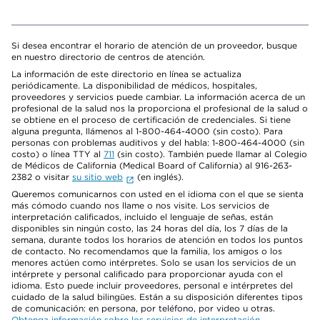
Si desea encontrar el horario de atención de un proveedor, busque
en nuestro directorio de centros de atención.
La información de este directorio en línea se actualiza
periódicamente. La disponibilidad de médicos, hospitales,
proveedores y servicios puede cambiar. La información acerca de un
profesional de la salud nos la proporciona el profesional de la salud o
se obtiene en el proceso de certificación de credenciales. Si tiene
alguna pregunta, llámenos al 1-800-464-4000 (sin costo). Para
personas con problemas auditivos y del habla: 1-800-464-4000 (sin
costo) o línea TTY al
711
(sin costo). También puede llamar al Colegio
de Médicos de California (Medical Board of California) al 916-263-
2382 o visitar
su sitio web
(en inglés).
Queremos comunicarnos con usted en el idioma con el que se sienta
más cómodo cuando nos llame o nos visite. Los servicios de
interpretación calificados, incluido el lenguaje de señas, están
disponibles sin ningún costo, las 24 horas del día, los 7 días de la
semana, durante todos los horarios de atención en todos los puntos
de contacto. No recomendamos que la familia, los amigos o los
menores actúen como intérpretes. Solo se usan los servicios de un
intérprete y personal calificado para proporcionar ayuda con el
idioma. Esto puede incluir proveedores, personal e intérpretes del
cuidado de la salud bilingües. Están a su disposición diferentes tipos
de comunicación: en persona, por teléfono, por video u otras.
Obtenga información sobre los servicios de interpretación
.