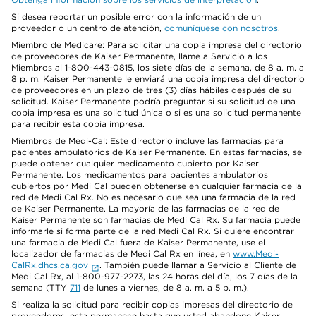
Si desea reportar un posible error con la información de un
proveedor o un centro de atención,
comuníquese con nosotros
.
Miembro de Medicare: Para solicitar una copia impresa del directorio
de proveedores de Kaiser Permanente, llame a Servicio a los
Miembros al 1-800-443-0815, los siete días de la semana, de 8 a. m. a
8 p. m. Kaiser Permanente le enviará una copia impresa del directorio
de proveedores en un plazo de tres (3) días hábiles después de su
solicitud. Kaiser Permanente podría preguntar si su solicitud de una
copia impresa es una solicitud única o si es una solicitud permanente
para recibir esta copia impresa.
Miembros de Medi-Cal: Este directorio incluye las farmacias para
pacientes ambulatorios de Kaiser Permanente. En estas farmacias, se
puede obtener cualquier medicamento cubierto por Kaiser
Permanente. Los medicamentos para pacientes ambulatorios
cubiertos por Medi Cal pueden obtenerse en cualquier farmacia de la
red de Medi Cal Rx. No es necesario que sea una farmacia de la red
de Kaiser Permanente. La mayoría de las farmacias de la red de
Kaiser Permanente son farmacias de Medi Cal Rx. Su farmacia puede
informarle si forma parte de la red Medi Cal Rx. Si quiere encontrar
una farmacia de Medi Cal fuera de Kaiser Permanente, use el
localizador de farmacias de Medi Cal Rx en línea, en
www.Medi-
CalRx.dhcs.ca.gov
. También puede llamar a Servicio al Cliente de
Medi Cal Rx, al 1-800-977-2273, las 24 horas del día, los 7 días de la
semana (TTY
711
de lunes a viernes, de 8 a. m. a 5 p. m.).
Si realiza la solicitud para recibir copias impresas del directorio de
proveedores, esta permanece hasta que usted abandone Kaiser