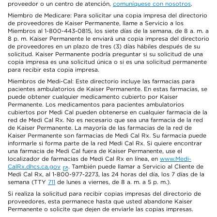
proveedor o un centro de atención,
comuníquese con nosotros
.
Miembro de Medicare: Para solicitar una copia impresa del directorio
de proveedores de Kaiser Permanente, llame a Servicio a los
Miembros al 1-800-443-0815, los siete días de la semana, de 8 a. m. a
8 p. m. Kaiser Permanente le enviará una copia impresa del directorio
de proveedores en un plazo de tres (3) días hábiles después de su
solicitud. Kaiser Permanente podría preguntar si su solicitud de una
copia impresa es una solicitud única o si es una solicitud permanente
para recibir esta copia impresa.
Miembros de Medi-Cal: Este directorio incluye las farmacias para
pacientes ambulatorios de Kaiser Permanente. En estas farmacias, se
puede obtener cualquier medicamento cubierto por Kaiser
Permanente. Los medicamentos para pacientes ambulatorios
cubiertos por Medi Cal pueden obtenerse en cualquier farmacia de la
red de Medi Cal Rx. No es necesario que sea una farmacia de la red
de Kaiser Permanente. La mayoría de las farmacias de la red de
Kaiser Permanente son farmacias de Medi Cal Rx. Su farmacia puede
informarle si forma parte de la red Medi Cal Rx. Si quiere encontrar
una farmacia de Medi Cal fuera de Kaiser Permanente, use el
localizador de farmacias de Medi Cal Rx en línea, en
www.Medi-
CalRx.dhcs.ca.gov
. También puede llamar a Servicio al Cliente de
Medi Cal Rx, al 1-800-977-2273, las 24 horas del día, los 7 días de la
semana (TTY
711
de lunes a viernes, de 8 a. m. a 5 p. m.).
Si realiza la solicitud para recibir copias impresas del directorio de
proveedores, esta permanece hasta que usted abandone Kaiser
Permanente o solicite que dejen de enviarle las copias impresas.