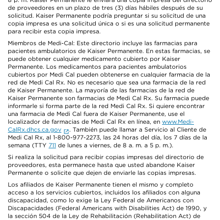
de proveedores en un plazo de tres (3) días hábiles después de su
solicitud. Kaiser Permanente podría preguntar si su solicitud de una
copia impresa es una solicitud única o si es una solicitud permanente
para recibir esta copia impresa.
Miembros de Medi-Cal: Este directorio incluye las farmacias para
pacientes ambulatorios de Kaiser Permanente. En estas farmacias, se
puede obtener cualquier medicamento cubierto por Kaiser
Permanente. Los medicamentos para pacientes ambulatorios
cubiertos por Medi Cal pueden obtenerse en cualquier farmacia de la
red de Medi Cal Rx. No es necesario que sea una farmacia de la red
de Kaiser Permanente. La mayoría de las farmacias de la red de
Kaiser Permanente son farmacias de Medi Cal Rx. Su farmacia puede
informarle si forma parte de la red Medi Cal Rx. Si quiere encontrar
una farmacia de Medi Cal fuera de Kaiser Permanente, use el
localizador de farmacias de Medi Cal Rx en línea, en
www.Medi-
CalRx.dhcs.ca.gov
. También puede llamar a Servicio al Cliente de
Medi Cal Rx, al 1-800-977-2273, las 24 horas del día, los 7 días de la
semana (TTY
711
de lunes a viernes, de 8 a. m. a 5 p. m.).
Si realiza la solicitud para recibir copias impresas del directorio de
proveedores, esta permanece hasta que usted abandone Kaiser
Permanente o solicite que dejen de enviarle las copias impresas.
Los afiliados de Kaiser Permanente tienen el mismo y completo
acceso a los servicios cubiertos, incluidos los afiliados con alguna
discapacidad, como lo exige la Ley Federal de Americanos con
Discapacidades (Federal Americans with Disabilities Act) de 1990, y
la sección 504 de la Ley de Rehabilitación (Rehabilitation Act) de