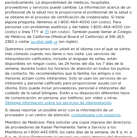
periódicamente. La disponibilidad de médicos, hospitales,
proveedores y servicios puede cambiar. La información acerca de un
profesional de la salud nos la proporciona el profesional de la salud o
se obtiene en el proceso de certificación de credenciales. Si tiene
alguna pregunta, llámenos al 1-800-464-4000 (sin costo). Para
personas con problemas auditivos y del habla: 1-800-464-4000 (sin
costo) o línea TTY al
711
(sin costo). También puede llamar al Colegio
de Médicos de California (Medical Board of California) al 916-263-
2382 o visitar
su sitio web
(en inglés).
Queremos comunicarnos con usted en el idioma con el que se sienta
más cómodo cuando nos llame o nos visite. Los servicios de
interpretación calificados, incluido el lenguaje de señas, están
disponibles sin ningún costo, las 24 horas del día, los 7 días de la
semana, durante todos los horarios de atención en todos los puntos
de contacto. No recomendamos que la familia, los amigos o los
menores actúen como intérpretes. Solo se usan los servicios de un
intérprete y personal calificado para proporcionar ayuda con el
idioma. Esto puede incluir proveedores, personal e intérpretes del
cuidado de la salud bilingües. Están a su disposición diferentes tipos
de comunicación: en persona, por teléfono, por video u otras.
Obtenga información sobre los servicios de interpretación
.
Si desea reportar un posible error con la información de un
proveedor o un centro de atención,
comuníquese con nosotros
.
Miembro de Medicare: Para solicitar una copia impresa del directorio
de proveedores de Kaiser Permanente, llame a Servicio a los
Miembros al 1-800-443-0815, los siete días de la semana, de 8 a. m. a
8 p. m. Kaiser Permanente le enviará una copia impresa del directorio