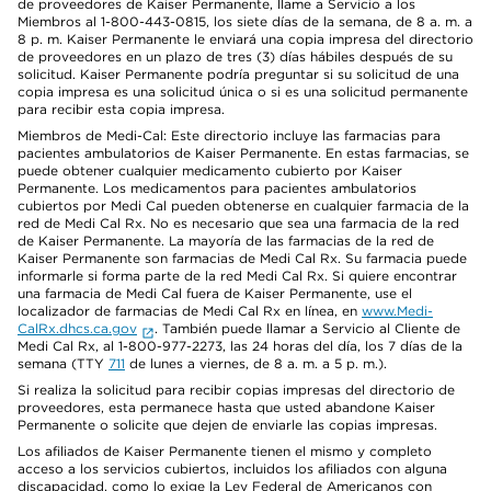
de proveedores de Kaiser Permanente, llame a Servicio a los
Miembros al 1-800-443-0815, los siete días de la semana, de 8 a. m. a
8 p. m. Kaiser Permanente le enviará una copia impresa del directorio
de proveedores en un plazo de tres (3) días hábiles después de su
solicitud. Kaiser Permanente podría preguntar si su solicitud de una
copia impresa es una solicitud única o si es una solicitud permanente
para recibir esta copia impresa.
Miembros de Medi-Cal: Este directorio incluye las farmacias para
pacientes ambulatorios de Kaiser Permanente. En estas farmacias, se
puede obtener cualquier medicamento cubierto por Kaiser
Permanente. Los medicamentos para pacientes ambulatorios
cubiertos por Medi Cal pueden obtenerse en cualquier farmacia de la
red de Medi Cal Rx. No es necesario que sea una farmacia de la red
de Kaiser Permanente. La mayoría de las farmacias de la red de
Kaiser Permanente son farmacias de Medi Cal Rx. Su farmacia puede
informarle si forma parte de la red Medi Cal Rx. Si quiere encontrar
una farmacia de Medi Cal fuera de Kaiser Permanente, use el
localizador de farmacias de Medi Cal Rx en línea, en
www.Medi-
CalRx.dhcs.ca.gov
. También puede llamar a Servicio al Cliente de
Medi Cal Rx, al 1-800-977-2273, las 24 horas del día, los 7 días de la
semana (TTY
711
de lunes a viernes, de 8 a. m. a 5 p. m.).
Si realiza la solicitud para recibir copias impresas del directorio de
proveedores, esta permanece hasta que usted abandone Kaiser
Permanente o solicite que dejen de enviarle las copias impresas.
Los afiliados de Kaiser Permanente tienen el mismo y completo
acceso a los servicios cubiertos, incluidos los afiliados con alguna
discapacidad, como lo exige la Ley Federal de Americanos con