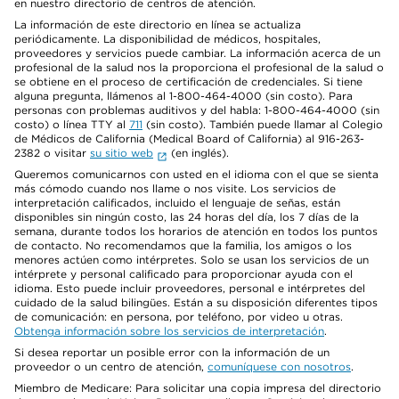
en nuestro directorio de centros de atención.
La información de este directorio en línea se actualiza
periódicamente. La disponibilidad de médicos, hospitales,
proveedores y servicios puede cambiar. La información acerca de un
profesional de la salud nos la proporciona el profesional de la salud o
se obtiene en el proceso de certificación de credenciales. Si tiene
alguna pregunta, llámenos al 1-800-464-4000 (sin costo). Para
personas con problemas auditivos y del habla: 1-800-464-4000 (sin
costo) o línea TTY al
711
(sin costo). También puede llamar al Colegio
de Médicos de California (Medical Board of California) al 916-263-
2382 o visitar
su sitio web
(en inglés).
Queremos comunicarnos con usted en el idioma con el que se sienta
más cómodo cuando nos llame o nos visite. Los servicios de
interpretación calificados, incluido el lenguaje de señas, están
disponibles sin ningún costo, las 24 horas del día, los 7 días de la
semana, durante todos los horarios de atención en todos los puntos
de contacto. No recomendamos que la familia, los amigos o los
menores actúen como intérpretes. Solo se usan los servicios de un
intérprete y personal calificado para proporcionar ayuda con el
idioma. Esto puede incluir proveedores, personal e intérpretes del
cuidado de la salud bilingües. Están a su disposición diferentes tipos
de comunicación: en persona, por teléfono, por video u otras.
Obtenga información sobre los servicios de interpretación
.
Si desea reportar un posible error con la información de un
proveedor o un centro de atención,
comuníquese con nosotros
.
Miembro de Medicare: Para solicitar una copia impresa del directorio